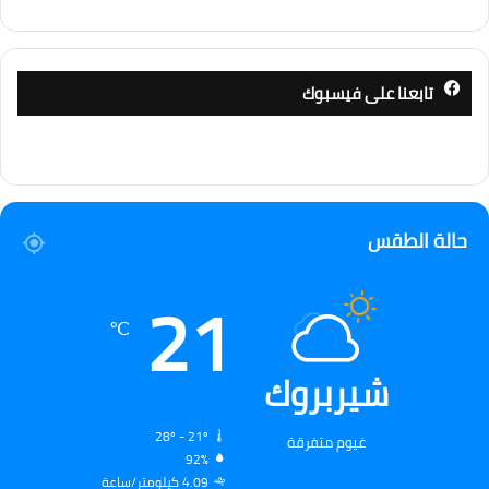
تابعنا على فيسبوك
حالة الطقس
21
℃
شيربروك
28º - 21º
غيوم متفرقة
92%
4.09 كيلومتر/ساعة