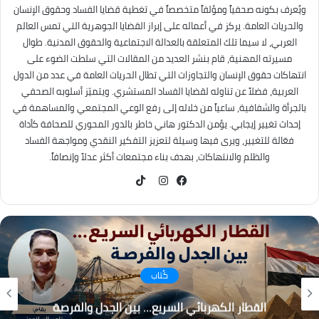
ويُعرف بكونه صحفياً ومؤلفاً متخصصاً في تغطية قضايا الفساد وحقوق الإنسان
والحريات العامة. يركز في أعماله على إبراز القضايا الجوهرية التي تمس العالم
العربي، لا سيما تلك المتعلقة بالعدالة الاجتماعية والحقوق المدنية. طوال
مسيرته المهنية، قام بنشر العديد من المقالات التي سلطت الضوء على
انتهاكات حقوق الإنسان والتجاوزات التي تطال الحريات العامة في عدد من الدول
العربية، فضلاً عن تناوله لقضايا الفساد المستشري. ويتميّز أسلوبه الصحفي
بالجرأة والشفافية، ساعياً من خلاله إلى رفع الوعي المجتمعي والمساهمة في
إحداث تغيير إيجابي. يؤمن الدكتور هاني خاطر بالدور المحوري للصحافة كأداة
فعّالة للتغيير، ويرى فيها وسيلة لتعزيز التفكير النقدي ومواجهة الفساد
والظلم والانتهاكات، بهدف بناء مجتمعات أكثر عدلاً وإنصافاً.
TikTok
فيسبوك
انستقرام
كُتاب
القطار الكهربائي السريع… بين الجدل والفرصة