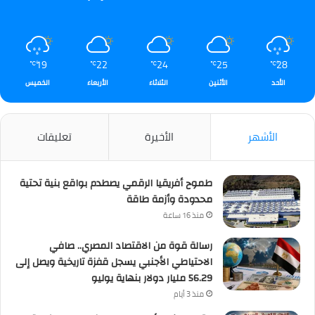
19
22
24
25
28
℃
℃
℃
℃
℃
الأحد
الأثنين
الثلاثاء
الأربعاء
الخميس
الأشهر
الأخيرة
تعليقات
طموح أفريقيا الرقمي يصطدم بواقع بنية تحتية
محدودة وأزمة طاقة
منذ 16 ساعة
رسالة قوة من الاقتصاد المصري.. صافي
الاحتياطي الأجنبي يسجل قفزة تاريخية ويصل إلى
56.29 مليار دولار بنهاية يوليو
منذ 3 أيام