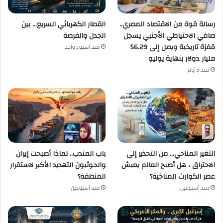
رسالة قوة من الاقتصاد المصري..
القطار الكهربائي السريع… بين
صافي الاحتياطي الأجنبي يسجل
الجدل والفرصة
قفزة تاريخية ويصل إلى 56.29
منذ أسبوع واحد
مليار دولار بنهاية يوليو
منذ 3 أيام
التغير المناخي… من التحذير إلى
باب المندب.. لماذا أصبحت إيران
الاحتراق ، هل أصبح العالم يعيش
والحوثيون التهديد الأكبر لاستقرار
عصر الكوارث المناخية؟
المنطقة؟
منذ أسبوعين
منذ أسبوعين