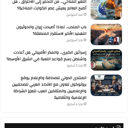
التغير المناخي… من التحذير إلى الاحتراق ، هل
أصبح العالم يعيش عصر الكوارث المناخية؟
منذ أسبوعين
باب المندب.. لماذا أصبحت إيران والحوثيون
التهديد الأكبر لاستقرار المنطقة؟
منذ أسبوعين
إسرائيل الكبرى… والمكر الأمريكي هل أعادت
واشنطن رسم قواعد اللعبة في الشرق الأوسط؟
منذ 3 أسابيع
المنتدى الدولي للصحافة والإعلام يوقع
بروتوكول تعاون مع الاتحاد العربي للصحفيين
والإعلاميين والمثقفين العرب لتعزيز الشراكة
الإعلامية والثقافية
منذ 4 أسابيع