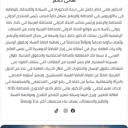
الدكتور هاني خاطر حاصل على درجة الدكتوراه في السياحة والفندقة، بالإضافة
إلى بكالوريوس في الصحافة والإعلام. يشغل حالياً منصب رئيس المنتدى الدولى
للصحافة والإعلام ورئيس مكتب الاتحاد الدولي للصحافة العربية في كندا، كما
يتولى رئاسة تحرير موقع الاتحاد الدولي للصحافة العربية وعدد من المنصات
الإعلامية الأخرى. يمتلك الدكتور خاطر خبرة واسعة في مجال الصحافة والإعلام،
ويُعرف بكونه صحفياً ومؤلفاً متخصصاً في تغطية قضايا الفساد وحقوق الإنسان
والحريات العامة. يركز في أعماله على إبراز القضايا الجوهرية التي تمس العالم
العربي، لا سيما تلك المتعلقة بالعدالة الاجتماعية والحقوق المدنية. طوال
مسيرته المهنية، قام بنشر العديد من المقالات التي سلطت الضوء على
انتهاكات حقوق الإنسان والتجاوزات التي تطال الحريات العامة في عدد من الدول
العربية، فضلاً عن تناوله لقضايا الفساد المستشري. ويتميّز أسلوبه الصحفي
بالجرأة والشفافية، ساعياً من خلاله إلى رفع الوعي المجتمعي والمساهمة في
إحداث تغيير إيجابي. يؤمن الدكتور هاني خاطر بالدور المحوري للصحافة كأداة
فعّالة للتغيير، ويرى فيها وسيلة لتعزيز التفكير النقدي ومواجهة الفساد
والظلم والانتهاكات، بهدف بناء مجتمعات أكثر عدلاً وإنصافاً.
TikTok
فيسبوك
انستقرام