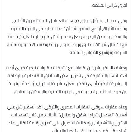
أخرى كرأس الحكمة.
وفي رده على سؤال حول جذب هذه العوامل للمستثمرين الأجانب،
وخاصة الأتراك، أوضح السفير شن أن “هذا التطور في البنية التحتية
والإسكان والمدن الجديدة يجعل مصر بشكل عام جذابة للغاية”، خاصة
مع اكتمال شبكات الطرق وربط الموانئ بخطوط سكك حديدية فائقة
السرعة وتوسيع الموانئ القائمة.
وكشف السفير شن عن لقاءات مع “شركات مقاولات تركية كبرى أبدت
اهتمامها بالمشاركة في تطوير بعض المناطق الاقتصادية بالإضافة
إلى شركة تركية أخرى تنفذ بالفعل مشروعًا استراتيجيًا ضخمًا وتبحث
عن فرص استثمارية جديدة في البنية التحتية والإسكان والفنادق.
وعند مقارنة سوقي العقارات المصري والتركي، أكد السفير شن على
أهمية “تسهيل شراء الشقق والمنازل” للأجانب، من خلال تسهيلات
الدخول والتأشيرات، وإمكانية الحصول على تصريح إقامة تلقائي عند
شراء عقار، كما هو الحال في تركيا واليونان.