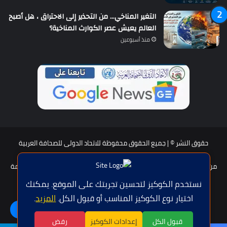
التغير المناخي… من التحذير إلى الاحتراق ، هل أصبح
العالم يعيش عصر الكوارث المناخية؟
منذ أسبوعين
حقوق النشر © | جميع الحقوق محفوظة للاتحاد الدولى للصحافة العربية
2026
من نحن؟
هيئة التحرير
عضوية الإتحاد
سياسة الخصوصية
شروط الخدمة
للإعلان
اتصل بنا
نستخدم الكوكيز لتحسين تجربتك على الموقع. يمكنك
اختيار نوع الكوكيز المناسب أو قبول الكل.
المزيد
.
فيسبوك
تويتر
يوتيوب
واتساب
اللغة | Langue
قبول الكل
إعدادات الكوكيز
رفض