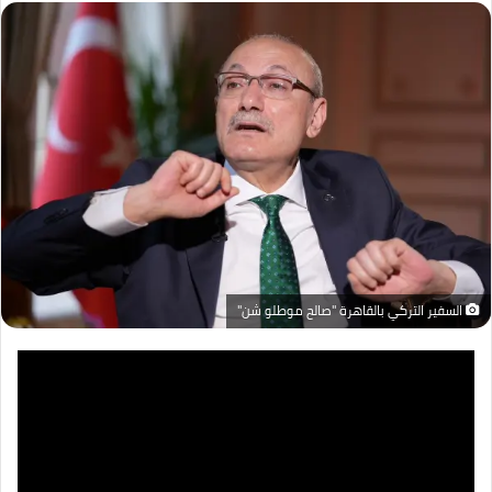
السفير التركي بالقاهرة "صالح موطلو شن"