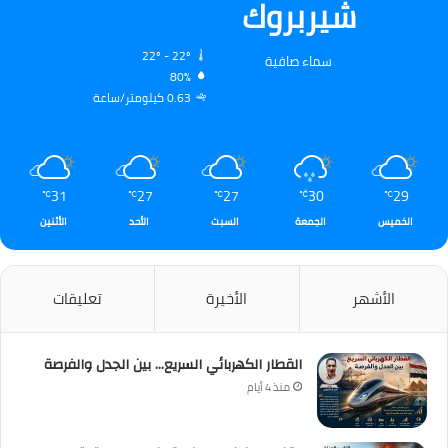
شيربروك
22º - 22º
سماء صافية
80%
0.63 كيلومتر/ساعة
31
27
27
30
29
℃
℃
℃
℃
℃
الخميس
الجمعة
السبت
الأحد
الأثنين
الأشهر
الأخيرة
تعليقات
القطار الكهربائي السريع… بين الجدل والفرصة
منذ 4 أيام