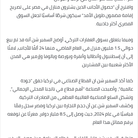
واقترح أن “حصول الأجانب الذين يشترون منازل في مصر على تصريح
إقامة مضمون طويل الأمد” سيكون شرطًا أساسيًا لجعل السوق
المصري أكثر جاذبية.
وفيما يتعلق بسوق العقارات التركي، أوضح السفير شن أنه قد تم بيع
حوالي 1.5 مليون منزل في العام الماضي، منها 24 ألفًا للأجانب، لافتًا
إلى أن إسطنبول وأنطاليا وأنقرة وبورصة ويالوفا وإزمير هي المدن
الأكثر شعبية بين المشترين.
كما أكد السفير شن ان القطاع الصناعي في تركيا حقق “جودة
عالمية”، وأصبحت الصناعة “أهم قطاع في ناتجنا المحلي الإجمالي”،
وتشكل السلع الصناعية الغالبية العظمى من الصادرات التركية.
وكشف السفير شن عن أن حجم التجارة بين تركيا ومصر سجل رقمًا
قياسيًا في عام 2024، حيث وصل إلى 8.5 مليار دولار، معربًا عن توقعه
برقم مماثل هذا العام.