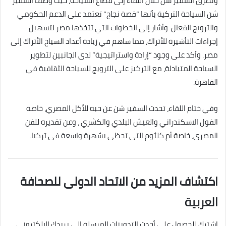
وتطرق السفير شن خلال اللقاء إلى قطاع السياحة، حيث وصف السفير
شن السياحة التركية بأنها “قصة نجاح” تعتمد على الدعم الحكومي
والترويج الفعال. وأشار إلى الخطوات التي تتخذها مصر لتسهيل
إجراءات التأشيرة للأتراك، مما ساهم في زيادة أعداد السياح الأتراك إلى
مصر. وأكد على وجود “إرادة واستراتيجية” لدى الجانبين لتطوير
السياحة المتبادلة، مع التركيز على الترويج للسياحة الثقافية في
القاهرة.
وفي ختام اللقاء، تحدث السفير شن عن حبه للأكل المصري، خاصة
الفول الاسكندراني والعيش البلدي والكشري ، وعن تقديره للفن
المصري، خاصة أم كلثوم التي تحظى بشهرة واسعة في تركيا.
اكتشاف المزيد من الاتحاد الدولى للصحافة
العربية
اشترك للحصول على أحدث التدوينات المرسلة إلى بريدك الإلكتروني.