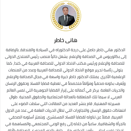
هانى خاطر
الدكتور هاني خاطر حاصل على درجة الدكتوراه في السياحة والفندقة، بالإضافة
إلى بكالوريوس في الصحافة والإعلام. يشغل حالياً منصب رئيس المنتدى الدولى
للصحافة والإعلام ورئيس مكتب الاتحاد الدولي للصحافة العربية في كندا، كما
يتولى رئاسة تحرير موقع الاتحاد الدولي للصحافة العربية وعدد من المنصات
الإعلامية الأخرى. يمتلك الدكتور خاطر خبرة واسعة في مجال الصحافة والإعلام،
ويُعرف بكونه صحفياً ومؤلفاً متخصصاً في تغطية قضايا الفساد وحقوق الإنسان
والحريات العامة. يركز في أعماله على إبراز القضايا الجوهرية التي تمس العالم
العربي، لا سيما تلك المتعلقة بالعدالة الاجتماعية والحقوق المدنية. طوال
مسيرته المهنية، قام بنشر العديد من المقالات التي سلطت الضوء على
انتهاكات حقوق الإنسان والتجاوزات التي تطال الحريات العامة في عدد من الدول
العربية، فضلاً عن تناوله لقضايا الفساد المستشري. ويتميّز أسلوبه الصحفي
بالجرأة والشفافية، ساعياً من خلاله إلى رفع الوعي المجتمعي والمساهمة في
إحداث تغيير إيجابي. يؤمن الدكتور هاني خاطر بالدور المحوري للصحافة كأداة