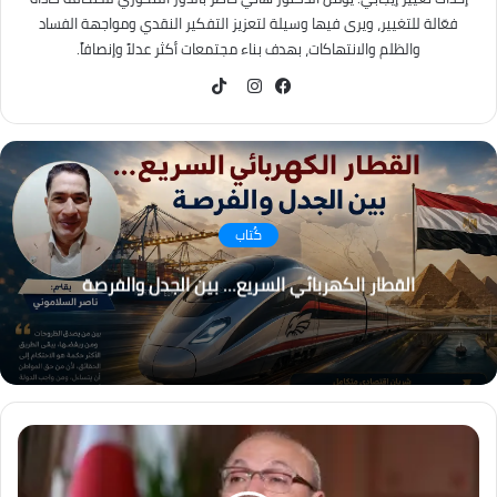
فعّالة للتغيير، ويرى فيها وسيلة لتعزيز التفكير النقدي ومواجهة الفساد
والظلم والانتهاكات، بهدف بناء مجتمعات أكثر عدلاً وإنصافاً.
TikTok
فيسبوك
انستقرام
كُتاب
القطار الكهربائي السريع… بين الجدل والفرصة