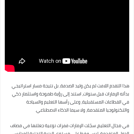
هذا التقدم اللافت لم يكن وليد الصدفة، بل نتيجة مسار استراتيجي
بدأته الإمارات قبل سنوات، استند إلى رؤية طموحة واستثمار ذكي
في القطاعات المستقبلية، وعلى رأسها التعليم والسياحة
والتكنولوجيا المتقدمة، ولا سيما الذكاء الاصطناعي.
في مجال التعليم، سجّلت الإمارات قفزات نوعية جعلتها في مصاف
الدول المتقدمة، ليس فقط على مستوى البنية التحتية للمدارس