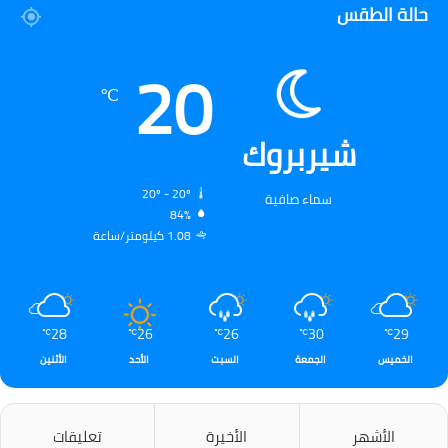
حالة الطقس
20
℃
شيربروك
20º - 20º
سماء صافية
84%
1.08 كيلومتر/ساعة
28
26
26
30
29
℃
℃
℃
℃
℃
الخميس
الجمعة
السبت
الأحد
الأثنين
الأشهر
الأخيرة
تعليقات