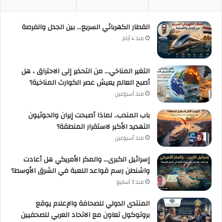
القطار الكهربائي السريع… بين الجدل والفرصة
منذ 4 أيام
التغير المناخي… من التحذير إلى الاحتراق ، هل
أصبح العالم يعيش عصر الكوارث المناخية؟
منذ أسبوعين
باب المندب.. لماذا أصبحت إيران والحوثيون
التهديد الأكبر لاستقرار المنطقة؟
منذ أسبوعين
إسرائيل الكبرى… والمكر الأمريكي هل أعادت
واشنطن رسم قواعد اللعبة في الشرق الأوسط؟
منذ 3 أسابيع
المنتدى الدولي للصحافة والإعلام يوقع
بروتوكول تعاون مع الاتحاد العربي للصحفيين