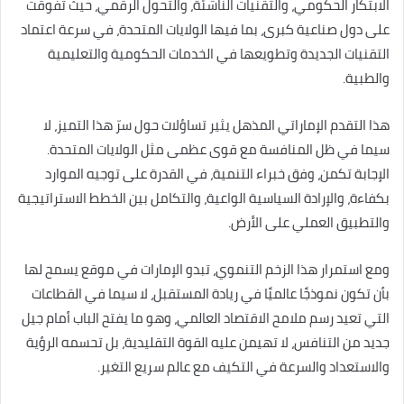
الابتكار الحكومي، والتقنيات الناشئة، والتحول الرقمي، حيث تفوقت
على دول صناعية كبرى، بما فيها الولايات المتحدة، في سرعة اعتماد
التقنيات الجديدة وتطويعها في الخدمات الحكومية والتعليمية
والطبية.
هذا التقدم الإماراتي المذهل يثير تساؤلات حول سرّ هذا التميز، لا
سيما في ظل المنافسة مع قوى عظمى مثل الولايات المتحدة.
الإجابة تكمن، وفق خبراء التنمية، في القدرة على توجيه الموارد
بكفاءة، والإرادة السياسية الواعية، والتكامل بين الخطط الاستراتيجية
والتطبيق العملي على الأرض.
ومع استمرار هذا الزخم التنموي، تبدو الإمارات في موقع يسمح لها
بأن تكون نموذجًا عالميًا في ريادة المستقبل، لا سيما في القطاعات
التي تعيد رسم ملامح الاقتصاد العالمي، وهو ما يفتح الباب أمام جيل
جديد من التنافس، لا تهيمن عليه القوة التقليدية، بل تحسمه الرؤية
والاستعداد والسرعة في التكيف مع عالم سريع التغير.