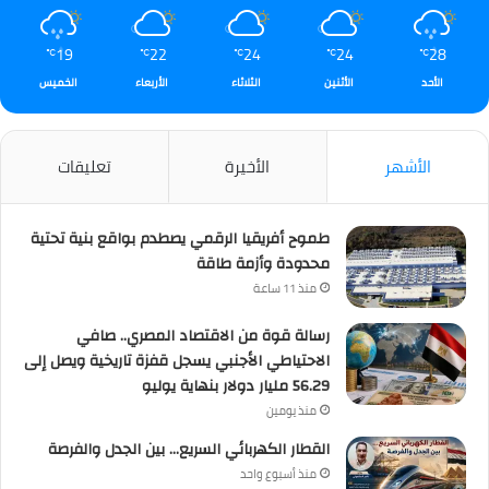
19
22
24
24
28
℃
℃
℃
℃
℃
الأحد
الأثنين
الثلاثاء
الأربعاء
الخميس
الأشهر
الأخيرة
تعليقات
طموح أفريقيا الرقمي يصطدم بواقع بنية تحتية
محدودة وأزمة طاقة
منذ 11 ساعة
رسالة قوة من الاقتصاد المصري.. صافي
الاحتياطي الأجنبي يسجل قفزة تاريخية ويصل إلى
56.29 مليار دولار بنهاية يوليو
منذ يومين
القطار الكهربائي السريع… بين الجدل والفرصة
منذ أسبوع واحد