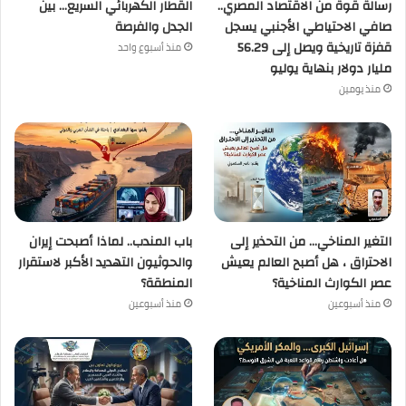
رسالة قوة من الاقتصاد المصري..
القطار الكهربائي السريع… بين
صافي الاحتياطي الأجنبي يسجل
الجدل والفرصة
قفزة تاريخية ويصل إلى 56.29
منذ أسبوع واحد
مليار دولار بنهاية يوليو
منذ يومين
التغير المناخي… من التحذير إلى
باب المندب.. لماذا أصبحت إيران
الاحتراق ، هل أصبح العالم يعيش
والحوثيون التهديد الأكبر لاستقرار
عصر الكوارث المناخية؟
المنطقة؟
منذ أسبوعين
منذ أسبوعين