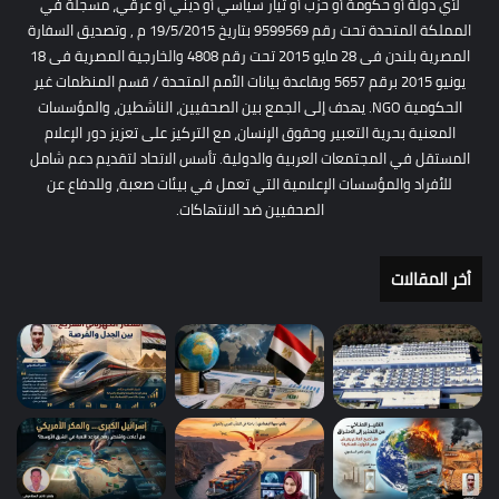
لأي دولة أو حكومة أو حزب أو تيار سياسي أو ديني أو عرقي، مسجلة في
المملكة المتحدة تحت رقم 9599569 بتاريخ 19/5/2015 م , وتصديق السفارة
المصرية بلندن فى 28 مايو 2015 تحت رقم 4808 والخارجية المصرية فى 18
يونيو 2015 برقم 5657 وبقاعدة بيانات الأمم المتحدة / قسم المنظمات غير
الحكومية NGO. يهدف إلى الجمع بين الصحفيين، الناشطين، والمؤسسات
المعنية بحرية التعبير وحقوق الإنسان، مع التركيز على تعزيز دور الإعلام
المستقل في المجتمعات العربية والدولية. تأسس الاتحاد لتقديم دعم شامل
للأفراد والمؤسسات الإعلامية التي تعمل في بيئات صعبة، وللدفاع عن
الصحفيين ضد الانتهاكات.
أخر المقالات