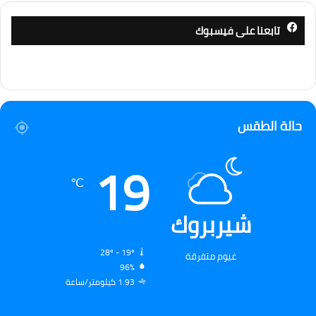
تابعنا على فيسبوك
حالة الطقس
19
℃
شيربروك
28º - 19º
غيوم متفرقة
96%
1.93 كيلومتر/ساعة