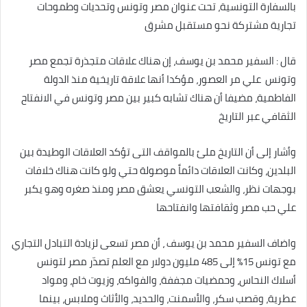
بالسفارة التونسية، تحت عنوان مصر وتونس وتحديات وطموحات
تجارية مشتركة نحو مستقبل مشرق
قال : السفير محمد بن يوسف، إن هناك علاقات متجذرة تجمع مصر
وتونس علي مر العصور، مؤكدا أنها علاقة تاريخية منذ الدولة
الفاطمية، مضيفا أن هناك تشابه كبير بين مصر وتونس في الانفتاح
الثقافي عبر التاريخ
وأشار إلى أن التاريخ ملئ بالمواقف التى تؤكد العلاقات الوطيدة بين
البلدين، وكانت العلاقات دائماً موصولة حتي ولو كانت هناك خلافات
بوجهات نظر، والشعب التونسي يعشق مصر ومنذ صغره وهو يكبر
علي حب مصر وثقافتها وانفتاحها
واضاف السفير محمد بن يوسف ، أن مصر تسعى لزيادة التبادل التجاري
مع تونس 15% إلى 485 مليون دولار مع العلم تصدّر مصر لتونس
أسلاك النحاس، وحمضيات مجففة، والفواكه، وزيوت خام، ومواد
عطرية، وقصب سكر، والأسمنت، والحديد، والأثاث وملابس، بينما