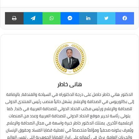
فيسبوك
تويتر
لينكدإن
ماسنجر
واتساب
تيلقرام
طبا
هانى خاطر
الدكتور هاني خاطر حاصل على درجة الدكتوراه في السياحة والفندقة، بالإضافة
إلى بكالوريوس في الصحافة والإعلام. يشغل حالياً منصب رئيس المنتدى الدولى
للصحافة والإعلام ورئيس مكتب الاتحاد الدولي للصحافة العربية في كندا، كما
يتولى رئاسة تحرير موقع الاتحاد الدولي للصحافة العربية وعدد من المنصات
الإعلامية الأخرى. يمتلك الدكتور خاطر خبرة واسعة في مجال الصحافة والإعلام،
ويُعرف بكونه صحفياً ومؤلفاً متخصصاً في تغطية قضايا الفساد وحقوق الإنسان
والحريات العامة. يركز في أعماله على إبراز القضايا الجوهرية التي تمس العالم