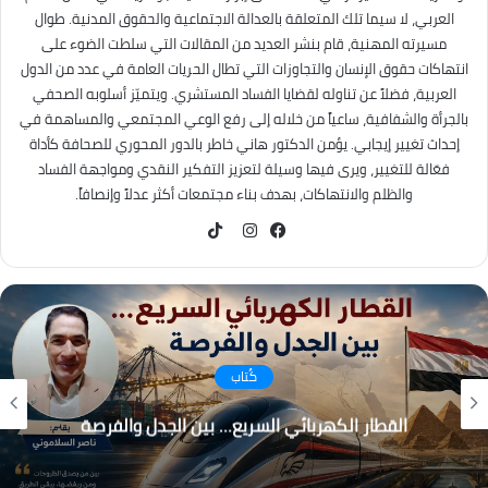
العربي، لا سيما تلك المتعلقة بالعدالة الاجتماعية والحقوق المدنية. طوال
مسيرته المهنية، قام بنشر العديد من المقالات التي سلطت الضوء على
انتهاكات حقوق الإنسان والتجاوزات التي تطال الحريات العامة في عدد من الدول
العربية، فضلاً عن تناوله لقضايا الفساد المستشري. ويتميّز أسلوبه الصحفي
بالجرأة والشفافية، ساعياً من خلاله إلى رفع الوعي المجتمعي والمساهمة في
إحداث تغيير إيجابي. يؤمن الدكتور هاني خاطر بالدور المحوري للصحافة كأداة
فعّالة للتغيير، ويرى فيها وسيلة لتعزيز التفكير النقدي ومواجهة الفساد
والظلم والانتهاكات، بهدف بناء مجتمعات أكثر عدلاً وإنصافاً.
TikTok
فيسبوك
انستقرام
كُتاب
القطار الكهربائي السريع… بين الجدل والفرصة