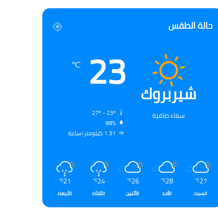
حالة الطقس
23
℃
شيربروك
27º - 23º
سماء صافية
88%
1.31 كيلومتر/ساعة
21
24
26
28
27
℃
℃
℃
℃
℃
السبت
الأحد
الأثنين
الثلاثاء
الأربعاء