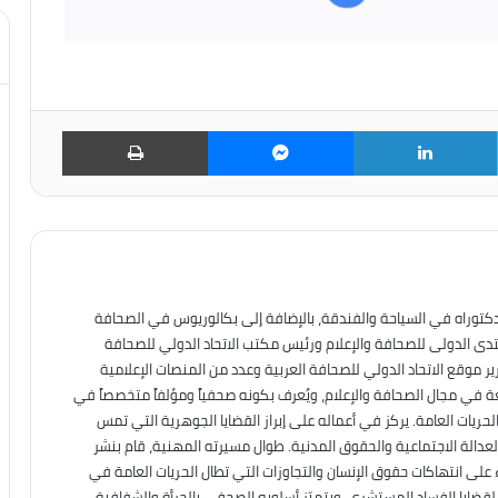
تويتر
لينكدإن
ماسنجر
طباعة
دكتوراه في السياحة والفندقة، بالإضافة إلى بكالوريوس في الصحافة
نتدى الدولى للصحافة والإعلام ورئيس مكتب الاتحاد الدولي للصحافة
ير موقع الاتحاد الدولي للصحافة العربية وعدد من المنصات الإعلامية
عة في مجال الصحافة والإعلام، ويُعرف بكونه صحفياً ومؤلفاً متخصصاً في
حريات العامة. يركز في أعماله على إبراز القضايا الجوهرية التي تمس
العدالة الاجتماعية والحقوق المدنية. طوال مسيرته المهنية، قام بنشر
على انتهاكات حقوق الإنسان والتجاوزات التي تطال الحريات العامة في
ه لقضايا الفساد المستشري. ويتميّز أسلوبه الصحفي بالجرأة والشفافية،