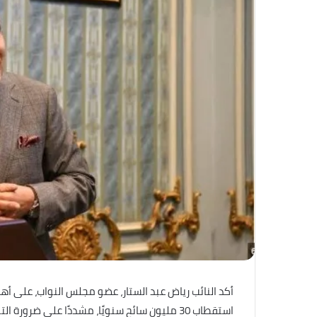
أكد النائب رياض عبد الستار، عضو مجلس النواب، على 
استقطاب 30 مليون سائح سنويًا، مشددًا على ض