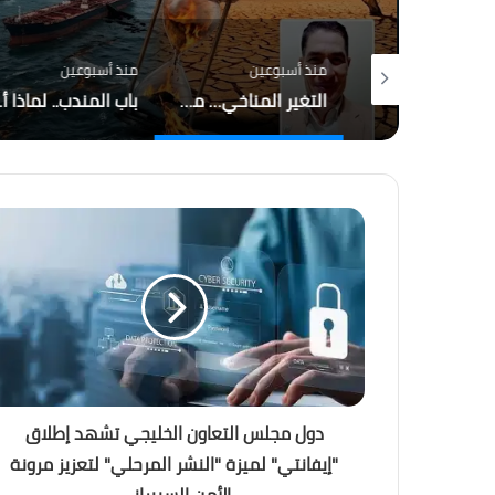
م
منذ أسبوعين
منذ أسبوعين
القطار الكهربائي السريع… بين الجدل والفرصة
التغير المناخي… من التحذير إلى الاحتراق ، هل أصبح العالم يعيش عصر الكوارث المناخية؟
باب المندب.. لماذا 
دول مجلس التعاون الخليجي تشهد إطلاق
"إيفانتي" لميزة "النشر المرحلي" لتعزيز مرونة