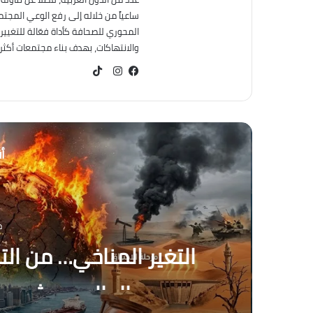
ساعياً من خلاله إلى رفع الوعي المجت
المحوري للصحافة كأداة فعّالة للتغيير
والانتهاكات، بهدف بناء مجتمعات أكثر عد
TikTok
فيسبوك
انستقرام
أق
م
التغير المناخي… من التح
العالم يعيش عصر