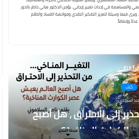
معي والمساهمة في إحداث تغيير إيجابي. يؤمن الدكتور هاني خاطر بالدور
، ويرى فيها وسيلة لتعزيز التفكير النقدي ومواجهة الفساد والظلم
لاً وإنصافاً.
رأ التالي
كُتاب
نذ أسبوعين
ذير إلى الاحتراق ، هل أصبح
 الكوارث المناخية؟