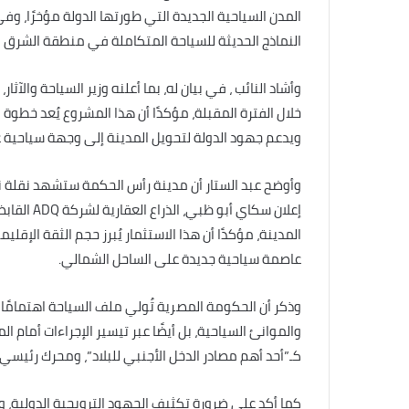
المدن السياحية الجديدة التي طورتها الدولة مؤخرًا، وف
النماذج الحديثة للسياحة المتكاملة في منطقة الشرق ا
وأشاد النائب ، في بيان له، بما أعلنه وزير السياحة وال
خلال الفترة المقبلة، مؤكدًا أن هذا المشروع يُعد خطوة
ويدعم جهود الدولة لتحويل المدينة إلى وجهة سياحية ع
وأوضح عبد الستار أن مدينة رأس الحكمة ستشهد نقلة ن
المدينة، مؤكدًا أن هذا الاستثمار يُبرز حجم الثقة الإق
عاصمة سياحية جديدة على الساحل الشمالي.
وذكر أن الحكومة المصرية تُولي ملف السياحة اهتمامًا ب
والموانئ السياحية، بل أيضًا عبر تيسير الإجراءات أمام ا
كـ”أحد أهم مصادر الدخل الأجنبي للبلاد”، ومحرك رئيسي
كما أكد على ضرورة تكثيف الجهود الترويجية الدولية، وال