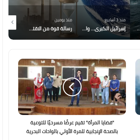
منذ 3 أسابيع
منذ يومين
منذ 7 أيام
أصبحت إيران والحوثيون التهديد الأكبر لاستقرار المنطقة؟
إسرائيل الكبرى… والمكر الأمريكي هل أعادت واشنطن رسم قواعد اللعبة في الشرق الأوسط؟
رسالة قوة من الاقتصاد المصري.. صافي الاحتياطي الأجنبي يسجل قفزة تاريخية ويصل إلى 56.29 مليار دولار بنهاية يوليو
"قضايا المرأة" تقيم عرضًا مسرحيًا للتوعية
بالصحة الإنجابية للمرة الأولي بالواحات البحرية