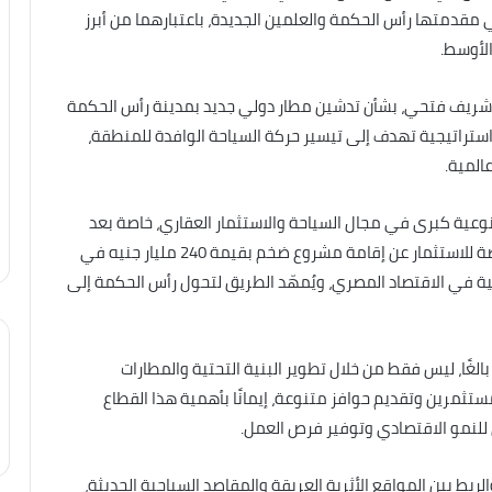
ي مقدمتها رأس الحكمة والعلمين الجديدة، باعتبارهما من أبرز
لأوسط.
آثار، شريف فتحي، بشأن تدشين مطار دولي جديد بمدينة رأس الحكمة
 استراتيجية تهدف إلى تيسير حركة السياحة الوافدة للمنطقة،
المية.
وعية كبرى في مجال السياحة والاستثمار العقاري، خاصة بعد
إعلان سكاي أبو ظبي، الذراع العقارية لشركة ADQ القابضة للاستثمار عن إقامة مشروع ضخم بقيمة 240 مليار جنيه في
ليمية في الاقتصاد المصري، ويُمهّد الطريق لتحول رأس الحكمة إلى
الغًا، ليس فقط من خلال تطوير البنية التحتية والمطارات
لمستثمرين وتقديم حوافز متنوعة، إيمانًا بأهمية هذا القطاع
 للنمو الاقتصادي وتوفير فرص العمل.
ربط بين المواقع الأثرية العريقة والمقاصد السياحية الحديثة،