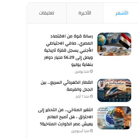
الأشهر
الأخيرة
تعليقات
رسالة قوة من الاقتصاد
المصري.. صافي الاحتياطي
الأجنبي يسجل قفزة تاريخية
ويصل إلى 56.29 مليار دولار
بنهاية يوليو
منذ يومين
القطار الكهربائي السريع… بين
الجدل والفرصة
منذ 7 أيام
التغير المناخي… من التحذير إلى
الاحتراق ، هل أصبح العالم
يعيش عصر الكوارث المناخية؟
منذ أسبوعين