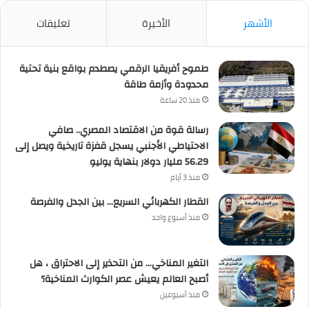
الأشهر
الأخيرة
تعليقات
طموح أفريقيا الرقمي يصطدم بواقع بنية تحتية
محدودة وأزمة طاقة
منذ 20 ساعة
رسالة قوة من الاقتصاد المصري.. صافي
الاحتياطي الأجنبي يسجل قفزة تاريخية ويصل إلى
56.29 مليار دولار بنهاية يوليو
منذ 3 أيام
القطار الكهربائي السريع… بين الجدل والفرصة
منذ أسبوع واحد
التغير المناخي… من التحذير إلى الاحتراق ، هل
أصبح العالم يعيش عصر الكوارث المناخية؟
منذ أسبوعين