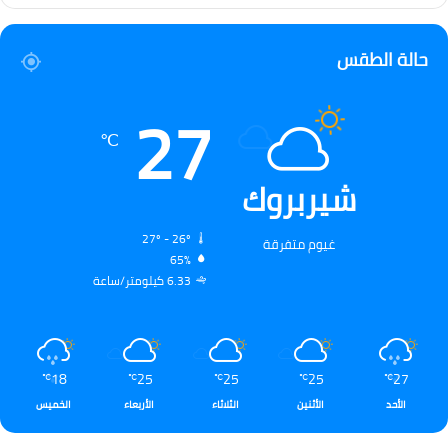
حالة الطقس
27
℃
شيربروك
27º - 26º
غيوم متفرقة
65%
6.33 كيلومتر/ساعة
18
25
25
25
27
℃
℃
℃
℃
℃
الأحد
الأثنين
الثلاثاء
الأربعاء
الخميس