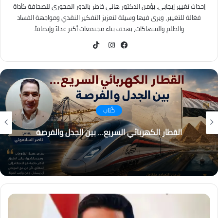
إحداث تغيير إيجابي. يؤمن الدكتور هاني خاطر بالدور المحوري للصحافة كأداة
فعّالة للتغيير، ويرى فيها وسيلة لتعزيز التفكير النقدي ومواجهة الفساد
والظلم والانتهاكات، بهدف بناء مجتمعات أكثر عدلاً وإنصافاً.
TikTok
فيسبوك
انستقرام
كُتاب
القطار الكهربائي السريع… بين الجدل والفرصة