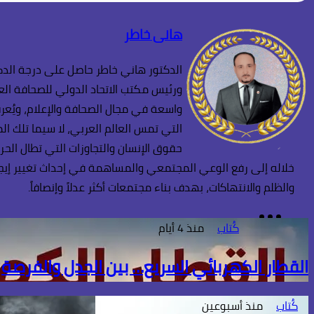
هانى خاطر
الدكتور هاني خاطر حاصل على درجة الدكت
ورئيس مكتب الاتحاد الدولي للصحافة العر
واسعة في مجال الصحافة والإعلام، ويُعرف
التي تمس العالم العربي، لا سيما تلك ا
حقوق الإنسان والتجاوزات التي تطال الحر
خلاله إلى رفع الوعي المجتمعي والمساهمة في إحداث تغيير إيجابي
والظلم والانتهاكات، بهدف بناء مجتمعات أكثر عدلاً وإنصافاً.
TikTok
فيسبوك
انستقرام
كُتاب
منذ 4 أيام
القطار الكهربائي السريع… بين الجدل والفرصة
كُتاب
منذ أسبوعين