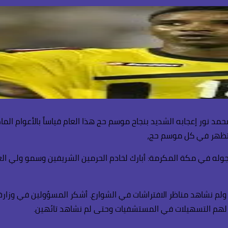
د نور إعجابه الشديد بنجاح موسم حج هذا العام قياساً بالأعوام الم
ت تظهر في كل موسم حج،
لم نشاهد مناظر الافتراشات في الشوارع. أشكر المسؤولين في وزارة 
 لهم التسهيلات في المستشفيات وحتى لم نشاهد تائهين.