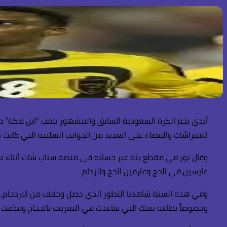
أبدى نجم الكرة السعودية السابق والمشهور بلقب “ابن مكة” محم
الافتراشات والقضاء على العديد من الجوانب السلبية التي كان
عايشين في الحج وعارفين الحج والزحام
وفي هذه السنة شاهدنا التطور الذي حصل وخفف من الازدحام، و
وخصوصاً بطاقة نسك التي ساعدت في التعريف بالحجاج وقدّمت