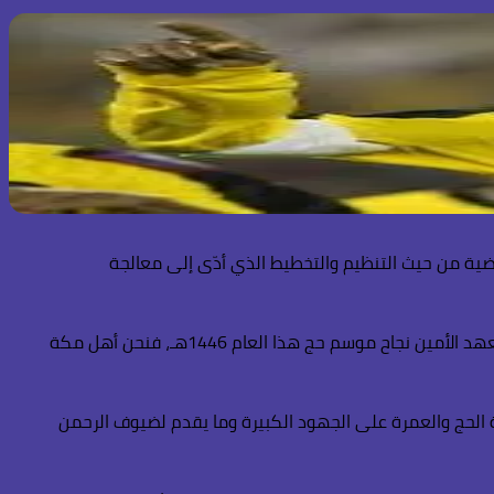
اضية من حيث التنظيم والتخطيط الذي أدّى إلى معالجة
وقال نور في مقطع بثه عبر حسابه في منصة سناب شات أثناء تجوله في مكة المكرمة: أبارك لخادم الحرمين الشريفين وسمو ولي العهد الأمين نجاح موسم حج هذا العام 1446هـ، فنحن أهل مكة
الحج والعمرة على الجهود الكبيرة وما يقدم لضيوف الرحمن