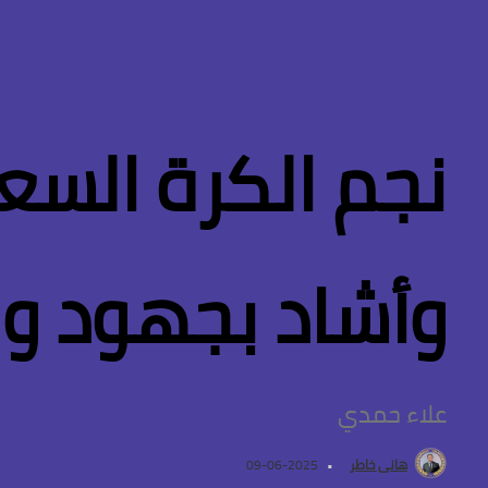
نجم الكرة السع
وأشاد بجهود وز
علاء حمدي
هانى خاطر
2025-06-09