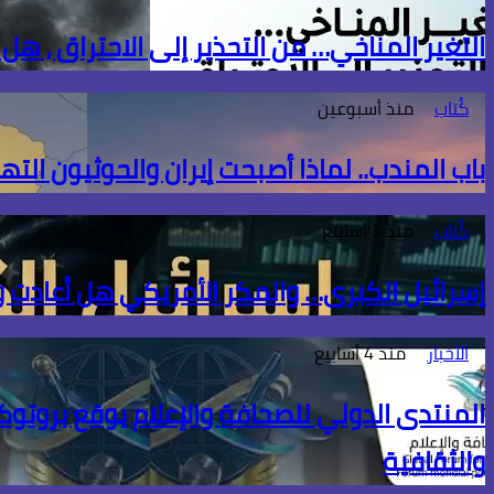
التغير المناخي… من التحذير إلى الاحتراق ، هل
كُتاب
منذ أسبوعين
باب المندب.. لماذا أصبحت إيران والحوثيون الته
كُتاب
منذ 3 أسابيع
إسرائيل الكبرى… والمكر الأمريكي هل أعادت
الأخبار
منذ 4 أسابيع
المنتدى الدولي للصحافة والإعلام يوقع بروتوكو
والثقافية