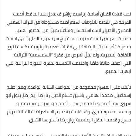
تحت قيادة الفنان أسامة إبراهيم وإشراف عادل عبد الحافظ، أبدعت
الفرقة في تقديم تابلوهات استعراضية مستوحاة من التراث الشعبي
المصري الأصيل، لاقت استحسان وتفاعلًا كبيرًا من الحضور الغفير.
تضمنت العروض لوحات فنية جسدت روح سيناء وجمالها، وأخرى احتفت
بمصر كـ”أم الدنيا”، بالإضافة إلى فقرات صعيدية ونوبية عكست تنوع
الثقافة المصرية، ولم يخلُ العرض من فقرة “السمسمية” التراثية
التي أضفت طابعًا خاصًا، واختتمت الأمسية بفقرة التنورة التراثية التي
أبهرت الجميع.
تألقت على المسرح مجموعة من المواهب الشابة الواعدة، وهم: صلاح
إسماعيل، محمد الهامي، ياسين حسام الدين، رنا رضا، ريم رضا، بتول أبو
سريع، سما أحمد، هنا محمد، سجى أحمد، حور سيد، يوسف عمرو،
ومحمد محمود خيري. وقد قامت بتصميم الاستعراضات الفنانة مريم
حسن، وقدمت الحفل الإعلامية روان رضا بأسلوبها الشيق.
حضر الفعاليات كل من الأستاذ مبروك الغمريني، رئيس مجلس مدينة