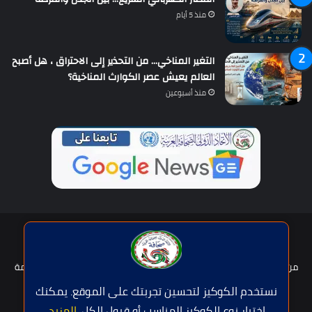
منذ 5 أيام
التغير المناخي… من التحذير إلى الاحتراق ، هل أصبح
العالم يعيش عصر الكوارث المناخية؟
منذ أسبوعين
حقوق النشر © | جميع الحقوق محفوظة للاتحاد الدولى للصحافة العربية
2026
من نحن؟
هيئة التحرير
عضوية الإتحاد
سياسة الخصوصية
شروط الخدمة
للإعلان
اتصل بنا
نستخدم الكوكيز لتحسين تجربتك على الموقع. يمكنك
اختيار نوع الكوكيز المناسب أو قبول الكل.
المزيد
.