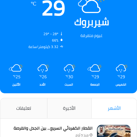
29
℃
شيربروك
29º - 28º
غيوم متفرقة
66%
3.32 كيلومتر/ساعة
25
26
30
29
29
℃
℃
℃
℃
℃
الخميس
الجمعة
السبت
الأحد
الأثنين
الأشهر
الأخيرة
تعليقات
القطار الكهربائي السريع… بين الجدل والفرصة
منذ 5 أيام