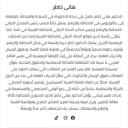
هانى خاطر
الدكتور هاني خاطر حاصل على درجة الدكتوراه في السياحة والفندقة، بالإضافة
إلى بكالوريوس في الصحافة والإعلام. يشغل حالياً منصب رئيس المنتدى الدولى
للصحافة والإعلام ورئيس مكتب الاتحاد الدولي للصحافة العربية في كندا، كما
يتولى رئاسة تحرير موقع الاتحاد الدولي للصحافة العربية وعدد من المنصات
الإعلامية الأخرى. يمتلك الدكتور خاطر خبرة واسعة في مجال الصحافة والإعلام،
ويُعرف بكونه صحفياً ومؤلفاً متخصصاً في تغطية قضايا الفساد وحقوق الإنسان
والحريات العامة. يركز في أعماله على إبراز القضايا الجوهرية التي تمس العالم
العربي، لا سيما تلك المتعلقة بالعدالة الاجتماعية والحقوق المدنية. طوال
مسيرته المهنية، قام بنشر العديد من المقالات التي سلطت الضوء على
انتهاكات حقوق الإنسان والتجاوزات التي تطال الحريات العامة في عدد من الدول
العربية، فضلاً عن تناوله لقضايا الفساد المستشري. ويتميّز أسلوبه الصحفي
بالجرأة والشفافية، ساعياً من خلاله إلى رفع الوعي المجتمعي والمساهمة في
إحداث تغيير إيجابي. يؤمن الدكتور هاني خاطر بالدور المحوري للصحافة كأداة
فعّالة للتغيير، ويرى فيها وسيلة لتعزيز التفكير النقدي ومواجهة الفساد
والظلم والانتهاكات، بهدف بناء مجتمعات أكثر عدلاً وإنصافاً.
TikTok
فيسبوك
انستقرام