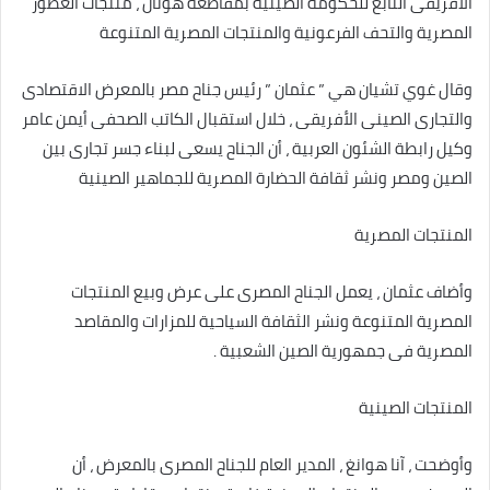
الأفريقى التابع للحكومة الصينية بمقاطعة هونان ، منتجات العطور
المصرية والتحف الفرعونية والمنتجات المصرية المتنوعة
وقال غوي تشيان هي ” عثمان ” رئيس جناح مصر بالمعرض الاقتصادى
والتجارى الصينى الأفريقى ، خلال استقبال الكاتب الصحفى أيمن عامر
وكيل رابطة الشئون العربية ، أن الجناح يسعى لبناء جسر تجارى بين
الصين ومصر ونشر ثقافة الحضارة المصرية للجماهير الصينية
المنتجات المصرية
وأضاف عثمان ، يعمل الجناح المصرى على عرض وبيع المنتجات
المصرية المتنوعة ونشر الثقافة السياحية للمزارات والمقاصد
المصرية فى جمهورية الصين الشعبية .
المنتجات الصينية
وأوضحت ، آنا هوانغ ، المدير العام للجناح المصرى بالمعرض ، أن