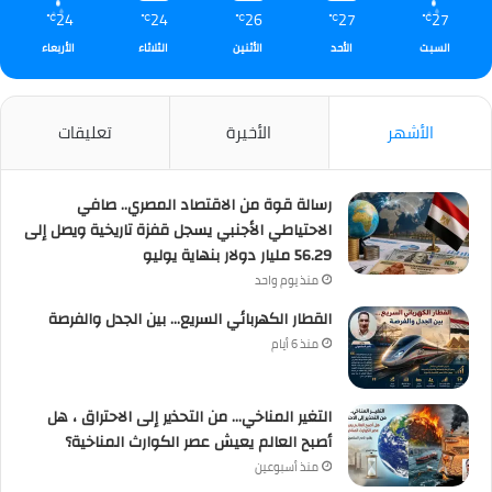
24
24
26
27
27
℃
℃
℃
℃
℃
السبت
الأحد
الأثنين
الثلاثاء
الأربعاء
الأشهر
الأخيرة
تعليقات
رسالة قوة من الاقتصاد المصري.. صافي
الاحتياطي الأجنبي يسجل قفزة تاريخية ويصل إلى
56.29 مليار دولار بنهاية يوليو
منذ يوم واحد
القطار الكهربائي السريع… بين الجدل والفرصة
منذ 6 أيام
التغير المناخي… من التحذير إلى الاحتراق ، هل
أصبح العالم يعيش عصر الكوارث المناخية؟
منذ أسبوعين