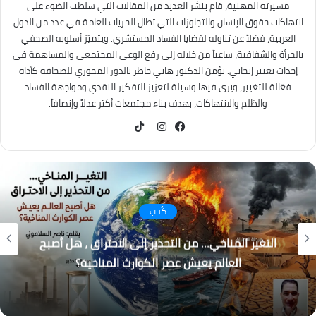
مسيرته المهنية، قام بنشر العديد من المقالات التي سلطت الضوء على
انتهاكات حقوق الإنسان والتجاوزات التي تطال الحريات العامة في عدد من الدول
العربية، فضلاً عن تناوله لقضايا الفساد المستشري. ويتميّز أسلوبه الصحفي
بالجرأة والشفافية، ساعياً من خلاله إلى رفع الوعي المجتمعي والمساهمة في
إحداث تغيير إيجابي. يؤمن الدكتور هاني خاطر بالدور المحوري للصحافة كأداة
فعّالة للتغيير، ويرى فيها وسيلة لتعزيز التفكير النقدي ومواجهة الفساد
والظلم والانتهاكات، بهدف بناء مجتمعات أكثر عدلاً وإنصافاً.
TikTok
فيسبوك
انستقرام
كُتاب
التغير المناخي… من التحذير إلى الاحتراق ، هل أصبح
العالم يعيش عصر الكوارث المناخية؟