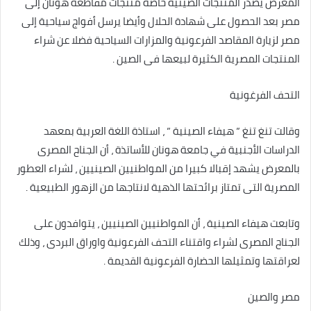
المعرض يصدر المنتجات الصينية خاصة منتجات مقاطعة هونان إلى
مصر بعد الحصول على شهادة الحلال وأيضا يرسل أفواج سياحية إلى
مصر لزيارة المقاصد الفرعونية والمزارات السياحية فضلا عن شراء
المنتجات المصرية الكثيرة لبيعها فى الصين .
التحف الفرغونية
وقالت تنغ تنغ ” هيفاء الصينية ” ، استاذة اللغة العربية بمعهد
الدراسات الأجنبية في جامعة هونان للأساتذة ، أن الجناح المصرى
بالمعرض يشهد إقبالا كبيرا من المواطنيين الصينيين ، لشراء العطور
المصرية التى تمتاز برائحتها الذهية لانتاجها من الزهور الطبيعية .
وتابعت هيفاء الصينية ، أن المواطنيين الصينيين ، يتوافدون على
الجناح المصرى لشراء واقتناء التحف الفرعونية واوراق البردى ، وذلك
لعراقتها وتمثيلها الحضارة الفرعونية القديمة .
مصر والصين