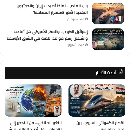
باب المندب.. لماذا أصبحت إيران والحوثيون
التهديد الأكبر لاستقرار المنطقة؟
منذ أسبوعين
إسرائيل الكبرى… والمكر الأمريكي هل أعادت
واشنطن رسم قواعد اللعبة في الشرق الأوسط؟
منذ 3 أسابيع
أحدث الأخبار
القطار الكهربائي السريع… بين
التغير المناخي… من التحذير إلى
الجدل والفرصة
الاحتراق ، هل أصبح العالم يعيش