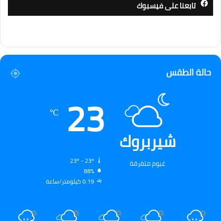
تابعنا على فيسبوك
حالة الطقس
23
℃
شيربروك
23º - 23º
غيوم متفرقة
88%
0.19 كيلومتر/ساعة