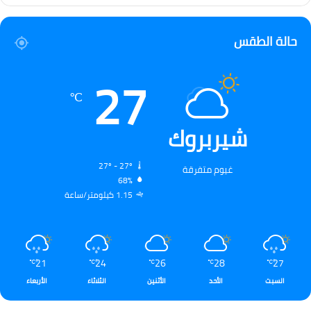
حالة الطقس
27
℃
شيربروك
27º - 27º
غيوم متفرقة
68%
1.15 كيلومتر/ساعة
21
24
26
28
27
℃
℃
℃
℃
℃
السبت
الأحد
الأثنين
الثلاثاء
الأربعاء