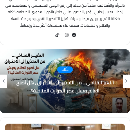
بالجرأة والشفافية، ساعياً من خلاله إلى رفع الوعي المجتمعي والمساهمة في
إحداث تغيير إيجابي. يؤمن الدكتور هاني خاطر بالدور المحوري للصحافة كأداة
فعّالة للتغيير، ويرى فيها وسيلة لتعزيز التفكير النقدي ومواجهة الفساد
والظلم والانتهاكات، بهدف بناء مجتمعات أكثر عدلاً وإنصافاً.
TikTok
فيسبوك
انستقرام
كُتاب
التغير المناخي… من التحذير إلى الاحتراق ، هل أصبح
العالم يعيش عصر الكوارث المناخية؟