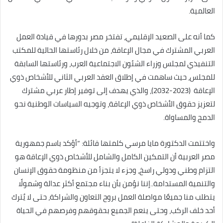
العالمية.
كما أنه على الصعيد الإقليمي، تفتخر مصر بدورها في قيادة العمل
العربي المشترك في مجال الإعاقة، من خلال رئاستها الحالية للمكتب
التنفيذي لمجلس وزراء الشئون الاجتماعية العرب، ورئاستها السابقة
للمجلس، حيث ساهمت في إطلاق العقد العربي الثاني للأشخاص ذوي
الإعاقة (2023-2032)، والذي يهدف إلى توفير إطار عربي مشترك
لتعزيز حقوق الأشخاص ذوي الإعاقة، وتوجيه السياسات الوطنية نحو
الدمج والمساواة.
واختتمت الدكتورة مايا مرسي كلمتها قائلة: “أؤكد باسم جمهورية
مصر العربية أن التمكين الكامل والشامل للأشخاص ذوي الإعاقة هو
التزام وطني ودولي راسخ، وجزء لا يتجزأ من منظومة حقوق الإنسان
والتنمية المستدامة..إننا نؤمن بأن بناء مجتمع أكثر عدالة وشمولًا
يتطلب منا جميعًا مواصلة العمل بروح التعاون والشراكة، حتى لا يُترك
أحد خلف الركب، وحتى ينعم الجميع بحقوقهم وفرصهم في الحياة