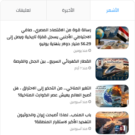
الأشهر
الأخيرة
تعليقات
رسالة قوة من الاقتصاد المصري.. صافي
الاحتياطي الأجنبي يسجل قفزة تاريخية ويصل إلى
56.29 مليار دولار بنهاية يوليو
منذ يومين
القطار الكهربائي السريع… بين الجدل والفرصة
منذ 7 أيام
التغير المناخي… من التحذير إلى الاحتراق ، هل
أصبح العالم يعيش عصر الكوارث المناخية؟
منذ أسبوعين
باب المندب.. لماذا أصبحت إيران والحوثيون
التهديد الأكبر لاستقرار المنطقة؟
منذ أسبوعين