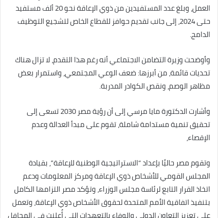
العمل، وبلغ عدد المستفيدين من ذوي الإعاقة نحو 20 ألف مستفيد
حتى 2024، إلى جانب تقديم حوافز للقطاع الخاص لتشجيع التوظيف
الدامج.
وأوضحت وزيرة التضامن الاجتماعي أنه رغم هذا التقدم، لا تزال هناك
تحديات قائمة، من أبرزها: ضعف الوعي المجتمعي، واستمرار بعض
مظاهر الوصم، ونقص الكوادر المدربة.
وأشارت الدكتورة مايا مرسي إلى أن رؤية مصر 2030 تسعى إلى
تحقيق تنمية مستدامة شاملة، تقوم على مبدأ العدالة وعدم
الإقصاء،
وتقوم مصر حاليًا بإعداد “الاستراتيجية الوطنية للإعاقة”، بقيادة
المجلس القومي للأشخاص ذوي الإعاقة ومركز المعلومات ودعم
اتخاذ القرار التابع لرئاسة مجلس الوزراء، وتؤكد مصر التزامها الكامل
بتنفيذ اتفاقية الأمم المتحدة لحقوق الأشخاص ذوي الإعاقة، وتعمل
على تعزيز التعاون الدولي والوفاء بالتعهدات التي أُعلنت في المحافل