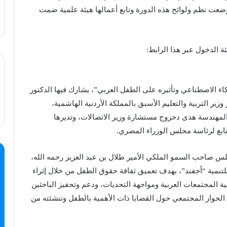
حكيم 7 خبراء من 4 دول عربية، ووضعت نظم ولوائح هذه الدورة وتابع أعمالها هيئة علمية ضمت
ثة الدخول عبر هذا الرابط:
اء الاصطناعي وتأثيره على الطفل العربي”، يشارك فيها الدكتور
وزير التربية والتعليم الأسبق بالمملكة الأردنية الهاشمية،
المهندسة هدى دحروج مستشارة وزير الاتصالات، وتديرها
ابع لرئاسة مجلس الوزراء المصري.
س صاحب السمو الملكي الأمير طلال بن عبد العزيز رحمه الله،
لتنمية “أجفند”، بهدف تعميق ثقافة حقوق الطفل من خلال إثراء
ة المجتمعات العربية ومواجهة التحديات، ودعم وتحفيز الباحثين
 الحوار المجتمعي حول القضايا ذات الأهمية بالطفل وتنشئته من