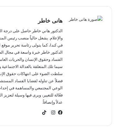
ب
ا
و
ل
ك
هانى خاطر
إ
ل
الدكتور هاني خاطر حاصل على درجة الد
والإعلام. يشغل حالياً منصب رئيس المنت
ك
في كندا، كما يتولى رئاسة تحرير موقع ا
ت
الدكتور خاطر خبرة واسعة في مجال الصح
ر
الفساد وحقوق الإنسان والحريات العامة.
و
سيما تلك المتعلقة بالعدالة الاجتماعية
ن
سلطت الضوء على انتهاكات حقوق الإنسا
ي
فضلاً عن تناوله لقضايا الفساد المستشر
الوعي المجتمعي والمساهمة في إحداث ت
.
فعّالة للتغيير، ويرى فيها وسيلة لتعزيز
.
عدلاً وإنصافاً.
.
T
i
ف
ا
k
ي
ن
T
س
س