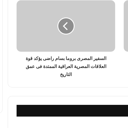
ل أصبح العالم يعيش عصر الكوارث المناخية؟
السفير المصرى بروما بسام راضى يؤكد قوة
العلاقات المصرية العراقية الممتدة فى عمق
ديد الأكبر لاستقرار المنطقة؟
التاريخ
 واشنطن رسم قواعد اللعبة في الشرق الأوسط؟