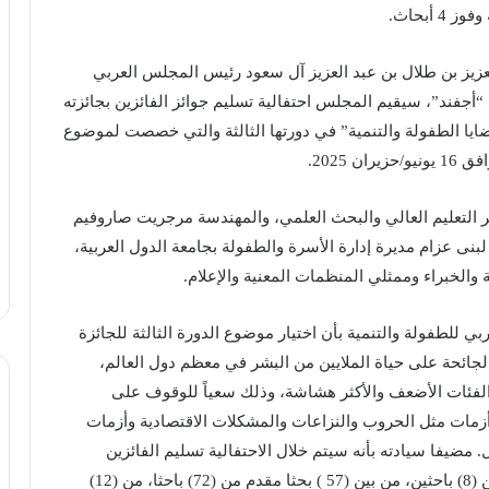
زيز بن طلال بن عبد العزيز آل سعود رئيس المجلس العربي
 “أجفند”، سيقيم المجلس احتفالية تسليم جوائز الفائزين بجائزته
قضايا الطفولة والتنمية” في دورتها الثالثة والتي خصصت لموضوع
 2025.
ر التعليم العالي والبحث العلمي، والمهندسة مرجريت صاروفيم
بنى عزام مديرة إدارة الأسرة والطفولة بجامعة الدول العربية،
والخبراء وممثلي المنظمات المعنية والإعلام.
 للطفولة والتنمية بأن اختيار موضوع الدورة الثالثة للجائزة
 الجائحة على حياة الملايين من البشر في معظم دول العالم،
ن الفئات الأضعف والأكثر هشاشة، وذلك سعياً للوقوف على
وأزمات مثل الحروب والنزاعات والمشكلات الاقتصادية وأزمات
 مضيفا سيادته بأنه سيتم خلال الاحتفالية تسليم الفائزين
بالجائزة البحثية في هذه الدورة، حيث فاز (4) أبحاث من (8) باحثين، من بين (57 ) بحثا مقدم من (72) باحثا، من (12)