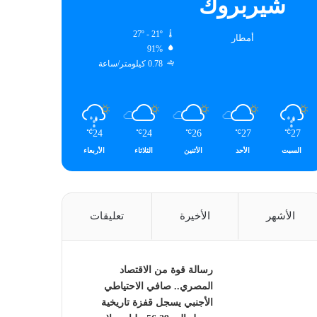
شيربروك
27º - 21º
أمطار
91%
0.78 كيلومتر/ساعة
24
24
26
27
27
℃
℃
℃
℃
℃
السبت
الأحد
الأثنين
الثلاثاء
الأربعاء
الأشهر
الأخيرة
تعليقات
رسالة قوة من الاقتصاد
المصري.. صافي الاحتياطي
الأجنبي يسجل قفزة تاريخية