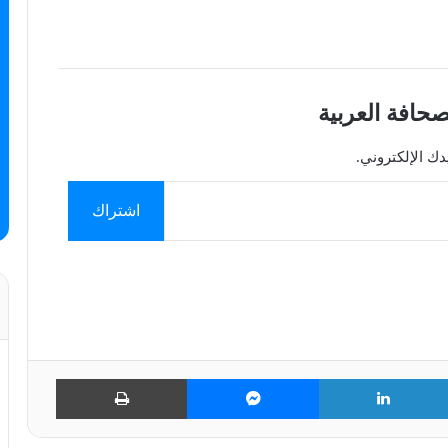
صحافة العربية
ك الإلكتروني.
اشتراك
ت
ل
م
ط
و
ي
ا
ب
ي
ن
س
ا