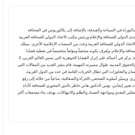
ت
ك
ن
ع
ر
د
ج
ة
إ
ر
ن
كتوراه في السياحة والفندقة، بالإضافة إلى بكالوريوس في الصحافة
دى الدولى للصحافة والإعلام ورئيس مكتب الاتحاد الدولي للصحافة العربية
لاتحاد الدولي للصحافة العربية وعدد من المنصات الإعلامية الأخرى. يمتلك
افة والإعلام، ويُعرف بكونه صحفياً ومؤلفاً متخصصاً في تغطية قضايا
 يركز في أعماله على إبراز القضايا الجوهرية التي تمس العالم العربي، لا
 والحقوق المدنية. طوال مسيرته المهنية، قام بنشر العديد من المقالات التي
ن والتجاوزات التي تطال الحريات العامة في عدد من الدول العربية،
ي. ويتميّز أسلوبه الصحفي بالجرأة والشفافية، ساعياً من خلاله إلى رفع
غيير إيجابي. يؤمن الدكتور هاني خاطر بالدور المحوري للصحافة كأداة
 التفكير النقدي ومواجهة الفساد والظلم والانتهاكات، بهدف بناء مجتمعات أكثر