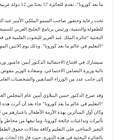
ما بعد كورونا”، تقدم للجائزة 57 بحثا من 12 دولة عربية وفوز 4 أبحاث.
تحت رعاية وحضور صاحب السمو الملكي الأمير عبد الع
للطفولة والتنمية، ورئيس برنامج الخليج العربي للتنمية
البحثية “جائزة الملك عبد العزيز للبحوث العلمية في 
“التعليم في عالم ما بعد كورونا”. وذلك يوم الاثنين الموافق 16 يونيو/حزيران
سيشارك في افتتاح الاحتفالية الدكتور أيمن عاشور وزي
نائبة وزيرة التضامن الاجتماعي، وسعادة الوزير مفوض ل
إلى جانب عدد من الوزراء السابقين والشخصيات العامة 
وقد صرح الدكتور حسن البيلاوي أمين عام المجلس العربي
“التعليم في عالم ما بعد كورونا” جاء بعد أن أثرت هذه
وكان أول المتأثرين بهذه الأزمة الأطفال باعتبارهم م
تأثيرات وتداعيات جائحة كورونا، وما تبعها من مخاطر 
التغير المناخي على التعليم وكافة مجالات حقوق الطفل.