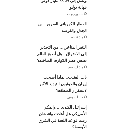
ويصل إلى 56.29 مليار دولار
بنهاية يوليو
منذ يوم واحد
القطار الكهربائي السريع… بين
الجدل والفرصة
منذ 6 أيام
التغير المناخي… من التحذير
إلى الاحتراق ، هل أصبح العالم
يعيش عصر الكوارث المناخية؟
منذ أسبوعين
باب المندب.. لماذا أصبحت
إيران والحوثيون التهديد الأكبر
لاستقرار المنطقة؟
منذ أسبوعين
إسرائيل الكبرى… والمكر
الأمريكي هل أعادت واشنطن
رسم قواعد اللعبة في الشرق
الأوسط؟