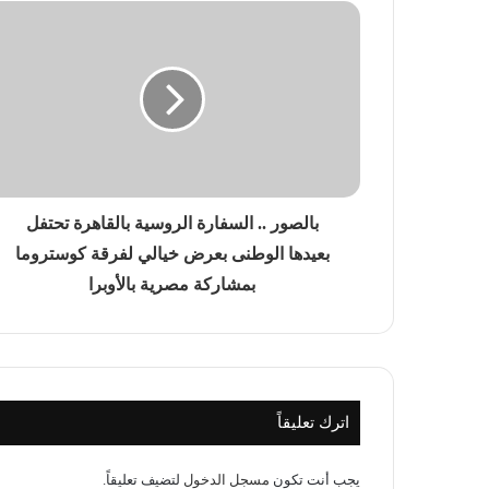
القطار الكهربائي السريع… بين الجدل والفرصة
منذ أسبوعين
التغير المناخي… من التحذير إلى الاحتراق ، ه
بالصور .. السفارة الروسية بالقاهرة تحتفل
منذ أسبوعين
بعيدها الوطنى بعرض خيالي لفرقة كوستروما
باب المندب.. لماذا أصبحت إيران والحوثيون الته
بمشاركة مصرية بالأوبرا
منذ 3 أسابيع
إسرائيل الكبرى… والمكر الأمريكي هل أعادت
اترك تعليقاً
يجب أنت تكون
مسجل الدخول
لتضيف تعليقاً.