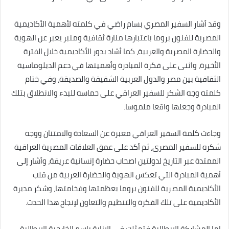
‏وقد أشار السفير المصري بسام راضي في كلمته لأهمية الأكاديمية
المصرية للفنون بروما باعتبارها منارة ثقافية ومنبر يعبر عن الهوية
والحضارة المصرية والعربية، كما أشاد بدور الأكاديمية خلال الفترة
الأخيرة، واثنى على فكرة المبادرة وأهميتها في دعم الدبلوماسية
الثقافية بين مصر والدول العربية الشقيقة والصديقة، وفي ختام
كلمته وجه الشكر للسفير العراقي على حماسه للبدء والانطلاق بتلك
المبادرة وجعلها واقعا ملموسا.
‏وجاءت كلمة السفير العراقي معبرة عن السعادة والامتنان ووجه
شكره للسفير المصرى، ثم أكد على عمق العلاقات المصرية العراقية
الممتدة عبر التاريخ لدولتين اصحاب حضارة إنسانية عريقة، ‏وأشار إلى
أهمية المبادرة التي تعكس الهوية والحضارة العربية من قلب
الأكاديمية المصرية للفنون بروما بعظمتها وفخامتها، وشكر مديرة
الأكاديمية على تلك الفكرة والتنظيم والتعاون لإنجاح هذا الحدث.
اما المشاركة الايطالية فتمثلت فى الانابة باسم الخارجية الايطالية