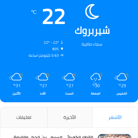
22
℃
شيربروك
22º - 22º
سماء صافية
80%
0.63 كيلومتر/ساعة
31
27
27
30
29
℃
℃
℃
℃
℃
الخميس
الجمعة
السبت
الأحد
الأثنين
الأشهر
الأخيرة
تعليقات
القطار الكهربائي السريع… بين الجدل والفرصة