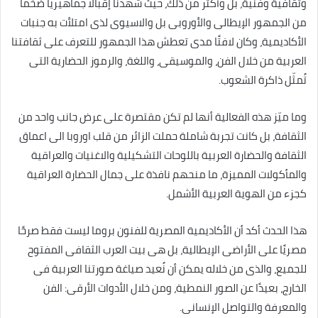
وثقافية وفنية، بل وأكثر من ذلك، حيث شهدنا إقبالًا جماهيريًا ضخمًا
من الجمهور الإيطالى والأوروبى بل والاسيوى لذى امتلأت به جنبات
الأكاديمية، وكان لافتًا مدى تعطش هذا الجمهور للتعرف على ثقافتنا
العربية من خلال الفن، والموسيقى، واللغة، والرموز الحضارية التى
تُمثّل ذاكرة الشعوب.
وما ميّز هذه الفعالية أنها لم تكن مقتصرة على عرض جانب واحد من
الثقافة، بل كانت تجربة شاملة حملت الزائر من قلب اوروبا الى اعماق
الثقافة والحضارة العربية باللوحات التشكيلية والاغنيات والعراقية
والمأكولات المميزة، ما منحهم نافذة على جمال الحضارة العراقية
كجزء من الهوية العربية الأشمل.
هذا الحدث أكد أن الأكاديمية المصرية للفنون بروما ليست فقط صرحًا
مصريًا على الأراضى الإيطالية، بل هى بيت العرب الثقافى المفتوح
للجميع، والذى من خلاله يمكن أن نُعيد صياغة صورتنا العربية فى
الخارج، بعيدًا عن الصور النمطية، ومن خلال الأدوات الأرقى: الفن
والمعرفة والتواصل الإنسانى.