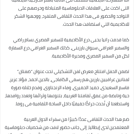
التى اكدت على العلاقات الدبلوماسية المتبادلة وحرصهم على
التواجد والحضور فى هذا الحدث الثقافى المتفرد، ووجهوا الشكر
للاكاديمية التي استضافت هذا الحدث.
‏كما قدمت رانيا يحيى درع الأكاديمية للسفير المصري بسام راضي
والسفير العراقي سيوان بارزينى، كذلك السفير العراقي درع السفارة
لكل من السفير المصري ومديرة الأكاديمية.
‏تضمن الحفل افتتاح معرض لفن التشكيلي تحت عنوان “ضفتان”
لفنانين عراقيين بارزين هم رسمى الكافاجى، بالدين احمد، فؤاد عزيز،
قاسم السعيدى، حميد الحميرى، وفاء الزنجناوى، وقدم خلاله صورة
حية ونابضة من عمق ثقافتنا العربية، بتنوعها وثرائها وتعدد روافدها،
واستطعنا أن نُحدث حراكًا حقيقيًا داخل الساحة الثقافية فى روما.
ضم هذا الحدث الثقافى عددًا كبيرًا من سفراء الدول العربية
المعتمدين لدى إيطاليا، إلى جانب حضور لافت من شخصيات دبلوماسية