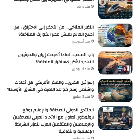
منذ 4 أيام
التغير المناخي… من التحذير إلى الاحتراق ، هل
أصبح العالم يعيش عصر الكوارث المناخية؟
منذ أسبوعين
باب المندب.. لماذا أصبحت إيران والحوثيون
التهديد الأكبر لاستقرار المنطقة؟
منذ أسبوعين
إسرائيل الكبرى… والمكر الأمريكي هل أعادت
واشنطن رسم قواعد اللعبة في الشرق الأوسط؟
منذ 3 أسابيع
المنتدى الدولي للصحافة والإعلام يوقع
بروتوكول تعاون مع الاتحاد العربي للصحفيين
والإعلاميين والمثقفين العرب لتعزيز الشراكة
الإعلامية والثقافية
منذ 4 أسابيع