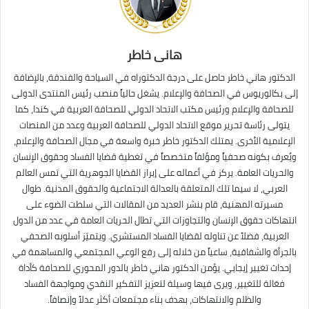
هانى خاطر
الدكتور هاني خاطر حاصل على درجة الدكتوراه في السياحة والفندقة، بالإضافة
إلى بكالوريوس في الصحافة والإعلام. يشغل حالياً منصب رئيس المنتدى الدولى
للصحافة والإعلام ورئيس مكتب الاتحاد الدولي للصحافة العربية في كندا، كما
يتولى رئاسة تحرير موقع الاتحاد الدولي للصحافة العربية وعدد من المنصات
الإعلامية الأخرى. يمتلك الدكتور خاطر خبرة واسعة في مجال الصحافة والإعلام،
ويُعرف بكونه صحفياً ومؤلفاً متخصصاً في تغطية قضايا الفساد وحقوق الإنسان
والحريات العامة. يركز في أعماله على إبراز القضايا الجوهرية التي تمس العالم
العربي، لا سيما تلك المتعلقة بالعدالة الاجتماعية والحقوق المدنية. طوال
مسيرته المهنية، قام بنشر العديد من المقالات التي سلطت الضوء على
انتهاكات حقوق الإنسان والتجاوزات التي تطال الحريات العامة في عدد من الدول
العربية، فضلاً عن تناوله لقضايا الفساد المستشري. ويتميّز أسلوبه الصحفي
بالجرأة والشفافية، ساعياً من خلاله إلى رفع الوعي المجتمعي والمساهمة في
إحداث تغيير إيجابي. يؤمن الدكتور هاني خاطر بالدور المحوري للصحافة كأداة
فعّالة للتغيير، ويرى فيها وسيلة لتعزيز التفكير النقدي ومواجهة الفساد
والظلم والانتهاكات، بهدف بناء مجتمعات أكثر عدلاً وإنصافاً.