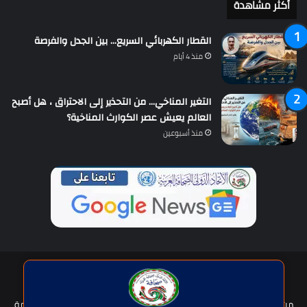
أكثر مشاهدة
القطار الكهربائي السريع… بين الجدل والفرصة
منذ 4 أيام
التغير المناخي… من التحذير إلى الاحتراق ، هل أصبح
العالم يعيش عصر الكوارث المناخية؟
منذ أسبوعين
حقوق النشر © | جميع الحقوق محفوظة للاتحاد الدولى للصحافة العربية
2026
من نحن؟
هيئة التحرير
عضوية الإتحاد
سياسة الخصوصية
شروط الخدمة