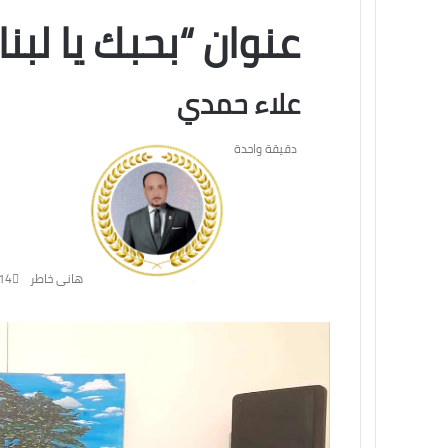
عنوان “بحبك يا لبن
علاء حمدي
دقيقة واحدة
هانى خاطر
14