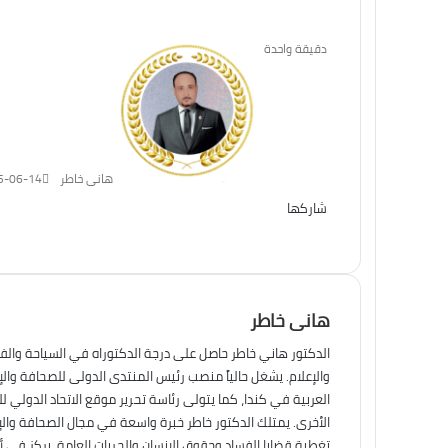
دقيقة واحدة
هانى خاطر
5-06-14
شاركها
تويتر
فيسبوك
لينكدإن
ماسنجر
طباعة
ماسنجر
واتساب
تيلقرام
هانى خاطر
الدكتور هاني خاطر حاصل على درجة الدكتوراه في السياحة والف
والإعلام. يشغل حالياً منصب رئيس المنتدى الدولى للصحافة وال
العربية في كندا، كما يتولى رئاسة تحرير موقع الاتحاد الدولي ل
الأخرى. يمتلك الدكتور خاطر خبرة واسعة في مجال الصحافة والإ
تغطية قضايا الفساد وحقوق الإنسان والحريات العامة. يركز في أ