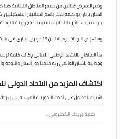
وضم المعرض فنانين من جميع المناطق اللبنانية كما ض
الفنان برنار رنو كلمة شكر باسم الفنانيين التشكيليين، ك
بلوحة تجسد الأرزة اللبنانية بتقنية خاصة، وزينت اللوحا
وستعرض اللوحات يوم الاثنين 16 حزيران الجاري في باحة قصر الأونيسكو بعد نقلها من المعرض.
بدأ الاحتفال بالنشيد الوطني اللبناني وكانت كلمة ترحي
وجدانية للفنان العالمي رنو مثمنا دور الفنان واللوحة وا
اكتشاف المزيد من الاتحاد الدولى لل
اشترك للحصول على أحدث التدوينات المرسلة إلى بريدك 
كتابة
بريدك
الإلكتروني...