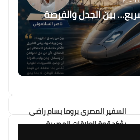
منذ 4 أيام
سريع… بين الجدل والفرصة
فرصة
 ، هل أصبح العالم يعيش عصر الكوارث المناخية؟
السفير المصرى بروما بسام راضى
يؤكد قوة العلاقات المصرية
 التهديد الأكبر لاستقرار المنطقة؟
العراقية الممتدة فى عمق التاريخ