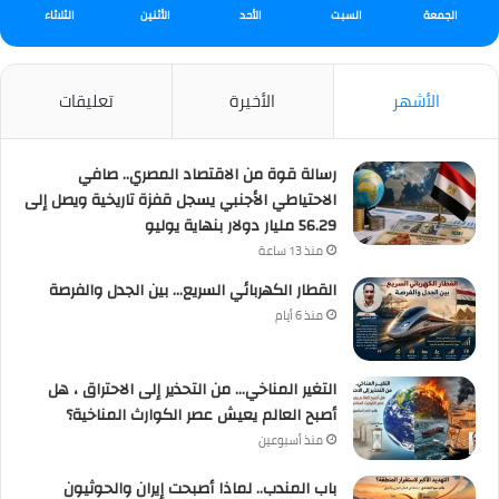
الجمعة
السبت
الأحد
الأثنين
الثلاثاء
الأشهر
الأخيرة
تعليقات
رسالة قوة من الاقتصاد المصري.. صافي
الاحتياطي الأجنبي يسجل قفزة تاريخية ويصل إلى
56.29 مليار دولار بنهاية يوليو
منذ 13 ساعة
القطار الكهربائي السريع… بين الجدل والفرصة
منذ 6 أيام
التغير المناخي… من التحذير إلى الاحتراق ، هل
أصبح العالم يعيش عصر الكوارث المناخية؟
منذ أسبوعين
باب المندب.. لماذا أصبحت إيران والحوثيون