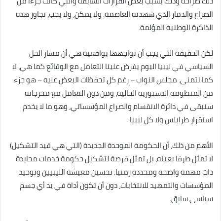
ذلك صراحة وذلك بسبب بعض القرارات السابقة والتي كانت جزءاً من
الصراع والدمار الذي شهدته العاصمة. ولا يمكن، ولا يجب، تجاوز هذه
الذاكرة الوطنية المؤلمة.
لكن الحقيقة التي يجب أن نواجهها بواقعية هي أن مسار الحل
السياسي في ليبيا اليوم يفرض علينا التعامل مع الوقائع كما هي، لا
كما نتمنى. مجلس النواب – رغم كل تحفظات البعض عليه – هو جزء
من المنظومة الدستورية الحالية، ومن دون التعامل مع مخرجاته
سنبقى في دائرة الانقسام والصراع المؤسساتي، وهو ما لا يخدم
استقرار طرابلس ولا كل ليبيا.
الأهم من ذلك، أن الحكومة الموحدة الجديدة (التي هي قيد التشكيل)
لا تمثل طرفا بعينه، بل تمثل فرصة لتشكيل حكومة خدمات محايدة
ذات مهمة واضحة ومحددة زمنيا: تحسين معيشة الليبيين وتوحيد
المؤسسات والتمهيد للانتخابات، دون أن تكون أداة في يد أي جسم
سياسي سابق.