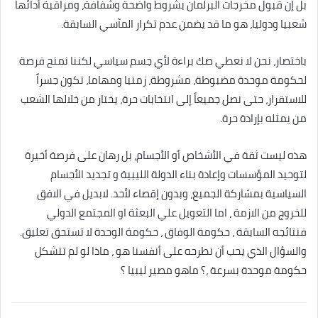
بل إن قبول مخرجات البرلمان بشروط واضحة وشفافة، ومراقبة أدائها
شعبيا ودوليا، هو ما قد يضمن عدم تكرار المآسي السابقة.
باختصار، نحن لا نعطي صك براءة لأي جسم سياسي لكننا نمنح فرصة
لحكومة موحدة مضبوطة، مشروطة، زمنيا ومهاما، تكون جسراً
للاستقرار، حتى نصل جميعاً إلى انتخابات حرة، يختار من خلالها الشعب
من يمثله بإرادة حرة.
هذه ليست ثقة في الأشخاص أو الأجسام، بل رهان على فرصة أخيرة
لتوحيد المؤسسات وإعادة بناء الدولة الليبية و تجديد الأجسام
السياسية بمشاركة الجميع، وبدون إقصاء لأحد. لابديل في الافق
للخروج من الازمة ، اما التعويل علي البعثة او المجتمع الدولي
فنتائجه السابقة ، حكومة الوفاق ، حكومة الوحدة لا تستحق تعليق.
والسؤال الذي يحب أن نطرحه على أنفسنا هو ، ماذا لو لم تتشكل
حكومة موحدة بسرعة ،؟ ماهو مصير ليبيا ؟