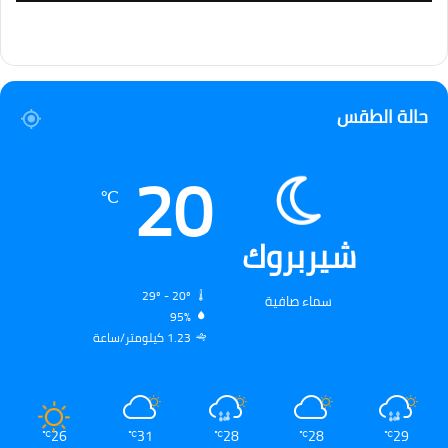
حالة الطقس
20
℃
شيربروك
29º - 20º
سماء صافية
95%
1.23 كيلومتر/ساعة
26
31
28
28
29
℃
℃
℃
℃
℃