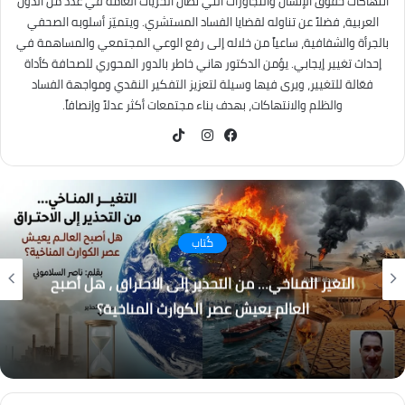
انتهاكات حقوق الإنسان والتجاوزات التي تطال الحريات العامة في عدد من الدول
العربية، فضلاً عن تناوله لقضايا الفساد المستشري. ويتميّز أسلوبه الصحفي
بالجرأة والشفافية، ساعياً من خلاله إلى رفع الوعي المجتمعي والمساهمة في
إحداث تغيير إيجابي. يؤمن الدكتور هاني خاطر بالدور المحوري للصحافة كأداة
فعّالة للتغيير، ويرى فيها وسيلة لتعزيز التفكير النقدي ومواجهة الفساد
والظلم والانتهاكات، بهدف بناء مجتمعات أكثر عدلاً وإنصافاً.
TikTok
فيسبوك
انستقرام
كُتاب
التغير المناخي… من التحذير إلى الاحتراق ، هل أصبح
العالم يعيش عصر الكوارث المناخية؟