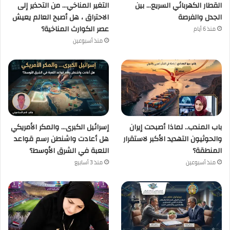
القطار الكهربائي السريع… بين
التغير المناخي… من التحذير إلى
الجدل والفرصة
الاحتراق ، هل أصبح العالم يعيش
عصر الكوارث المناخية؟
منذ 6 أيام
منذ أسبوعين
باب المندب.. لماذا أصبحت إيران
إسرائيل الكبرى… والمكر الأمريكي
والحوثيون التهديد الأكبر لاستقرار
هل أعادت واشنطن رسم قواعد
المنطقة؟
اللعبة في الشرق الأوسط؟
منذ أسبوعين
منذ 3 أسابيع