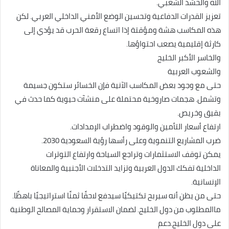
الله والحشد الشعبي.
تعزيز القدرات الدفاعية وتحسين الوضع الأمني الداخلي العربي. لكن
هذه المكاسب هشة ومؤقتة إذا اتساع رقعة الحرب قد يؤدي إلى
كارثة إقليمية يصعب احتواؤها.
والخاسر الأكبر الخليج
والشعوب العربية
حتى مع وجود بعض المكاسب الآنية فإن الخسائر ستكون جسيمة
وتشمل. هجمات صاروخية محتملة على منشآت حيوية كما حدث في
بقيق وخريص.
ارتفاع أسعار التأمين والوقود واضطراب الإمدادات.
ضرب المشاريع التنموية وعلى رأسها رؤية السعودية 2030.
يمكن توقف الاستثمارات وتراجع السياحة وارتفاع التوترات
الداخلية تفكك الدول العربية وتزايد التدخلات الأجنبية والمعاناة
الإنسانية.
حتى من يظن أنه سيربح تكتيكيًا سيدفع لاحقًا ثمنًا استراتيجيًا باهظًا.
ماالمطلوب من دول الخليج. لضمان الاستقرار وحماية المصالح الوطنية
على دول الخليج.دعم