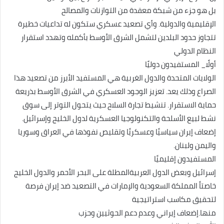
بل هو جزء من شبكة معقدة من التوازنات والمصالح
الإقليمية والدولية. وأي تصعيد عسكري ستكون له تداعيات خطيرة
تتجاوز حدود البلدين لتشمل الشرق الأوسط بأكمله وتهدد استقرار
النظام الدولي
أولًا_ المستفيدون دوليًا
الولايات المتحدة والدول الغربية هي المستفيد الأبرز من تصعيد هذا
الصراع وذلك يعد. تعزيز الوجود العسكري في الشرق الأوسط بذريعة
حماية الاستقرار. تنشيط تجارة السلاح حيث يتحول التوتر إلى سوق
نشط لبيع الأسلحة والتكنولوجيا العسكرية لدول الخليج وإسرائيل.
إضعاف إيران سياسيًا وعسكريًا وتقليص نفوذها في العراق وسوريا
واليمن ولبنان.
المستفيدون إقليميًا
إسرائيل وبعض الدول العربيةالمطلة على البحر الأحمر والدول الخليج
خاصتاً المملكة السعودية والإمارات في التصعيد ضد إيران فرصة
لتحقيق مكاسب استراتيجية
منها.إضعاف إيراني وعدم دعم الحوثيين وحزب