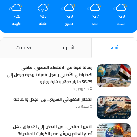
25
25
28
27
28
℃
℃
℃
℃
℃
السبت
الأحد
الأثنين
الثلاثاء
الأربعاء
الأشهر
الأخيرة
تعليقات
رسالة قوة من الاقتصاد المصري.. صافي
الاحتياطي الأجنبي يسجل قفزة تاريخية ويصل إلى
56.29 مليار دولار بنهاية يوليو
منذ يوم واحد
القطار الكهربائي السريع… بين الجدل والفرصة
منذ 6 أيام
التغير المناخي… من التحذير إلى الاحتراق ، هل
أصبح العالم يعيش عصر الكوارث المناخية؟