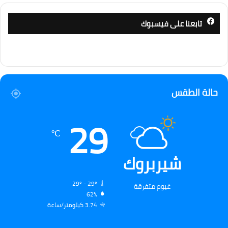
تابعنا على فيسبوك
حالة الطقس
29
℃
شيربروك
29º - 29º
غيوم متفرقة
62%
3.74 كيلومتر/ساعة