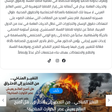
ويُعرف بكونه صحفياً ومؤلفاً متخصصاً في تغطية قضايا الفساد وحقوق الإنسان
والحريات العامة. يركز في أعماله على إبراز القضايا الجوهرية التي تمس العالم
العربي، لا سيما تلك المتعلقة بالعدالة الاجتماعية والحقوق المدنية. طوال
مسيرته المهنية، قام بنشر العديد من المقالات التي سلطت الضوء على
انتهاكات حقوق الإنسان والتجاوزات التي تطال الحريات العامة في عدد من الدول
العربية، فضلاً عن تناوله لقضايا الفساد المستشري. ويتميّز أسلوبه الصحفي
بالجرأة والشفافية، ساعياً من خلاله إلى رفع الوعي المجتمعي والمساهمة في
إحداث تغيير إيجابي. يؤمن الدكتور هاني خاطر بالدور المحوري للصحافة كأداة
فعّالة للتغيير، ويرى فيها وسيلة لتعزيز التفكير النقدي ومواجهة الفساد
والظلم والانتهاكات، بهدف بناء مجتمعات أكثر عدلاً وإنصافاً.
TikTok
فيسبوك
انستقرام
كُتاب
التغير المناخي… من التحذير إلى الاحتراق ، هل أصبح
العالم يعيش عصر الكوارث المناخية؟