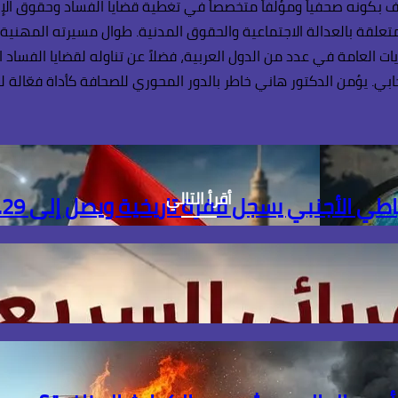
 بكونه صحفياً ومؤلفاً متخصصاً في تغطية قضايا الفساد وحقوق الإنسا
لمتعلقة بالعدالة الاجتماعية والحقوق المدنية. طوال مسيرته المهنية
يات العامة في عدد من الدول العربية، فضلاً عن تناوله لقضايا الفساد 
. يؤمن الدكتور هاني خاطر بالدور المحوري للصحافة كأداة فعّالة لل
أقرأ التالي
ل قفزة تاريخية ويصل إلى 56.29 مليار دولار بنهاية يوليو