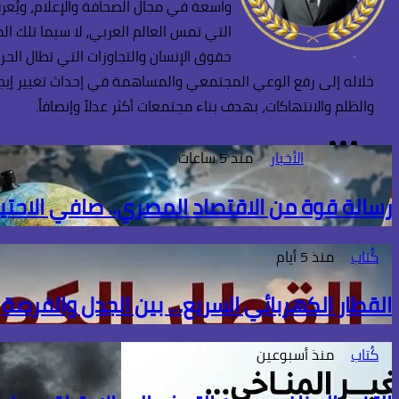
واسعة في مجال الصحافة والإعلام، ويُعرف
التي تمس العالم العربي، لا سيما تلك ا
حقوق الإنسان والتجاوزات التي تطال الحر
خلاله إلى رفع الوعي المجتمعي والمساهمة في إحداث تغيير إيجابي
والظلم والانتهاكات، بهدف بناء مجتمعات أكثر عدلاً وإنصافاً.
TikTok
فيسبوك
انستقرام
الأخبار
منذ 5 ساعات
رسالة قوة من الاقتصاد المصري.. صافي الاحتياطي الأجنبي يسج
كُتاب
منذ 5 أيام
القطار الكهربائي السريع… بين الجدل والفرصة
كُتاب
منذ أسبوعين