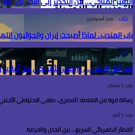
التغير المناخي… من التحذير إلى الاحتراق ، هل
كُتاب
منذ أسبوعين
باب المندب.. لماذا أصبحت إيران والحوثيون الته
كُتاب
منذ 3 أسابيع
إسرائيل الكبرى… والمكر الأمريكي هل أعادت
منذ 5 ساعات
رسالة قوة من الاقتصاد المصري.. صافي الاحتياطي الأجنبي يسجل قفزة تاريخية 
منذ 5 أيام
القطار الكهربائي السريع… بين الجدل والفرصة