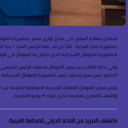
استقبل سعادة السفير علي عبدي أواري سفير جمهورية الصومال ال
جمهورية مصر العربية ، نائباً عن فخـــامة الرئيس السيد / عب
لجمهورية الصومال الفيدرالية الذي تحتفل به الصومال في الاول
وفي بداية اللقاء رحب سفير الصومال بمبعوث الرئيس السيسي ، 
الدكتور حسن شيخ محمود رئيس جمهورية الصومال الفيدرالية إ
وثمن سفير الصومال العلاقات المصرية الصومالية الراسخة عبر ا
والشعب المصري بمناسبة ذكرى ثورة ٣٠ يونيو المصرية .
اكتشاف المزيد من الاتحاد الدولى للصحافة العربية