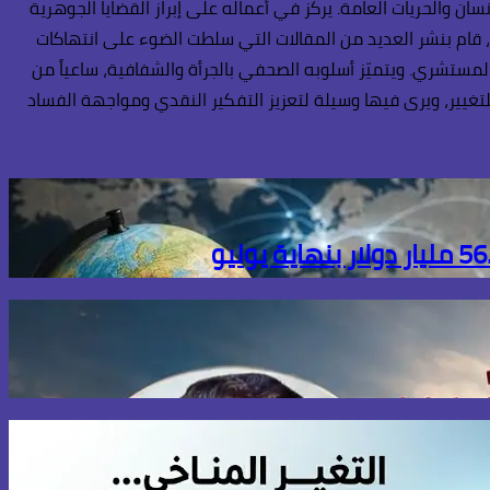
ن والحريات العامة. يركز في أعماله على إبراز القضايا الجوهرية
، قام بنشر العديد من المقالات التي سلطت الضوء على انتهاكات
المستشري. ويتميّز أسلوبه الصحفي بالجرأة والشفافية، ساعياً من
تغيير، ويرى فيها وسيلة لتعزيز التفكير النقدي ومواجهة الفساد