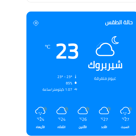
حالة الطقس
23
℃
شيربروك
23º - 23º
غيوم متفرقة
85%
1.07 كيلومتر/ساعة
24
24
26
27
27
℃
℃
℃
℃
℃
السبت
الأحد
الأثنين
الثلاثاء
الأربعاء