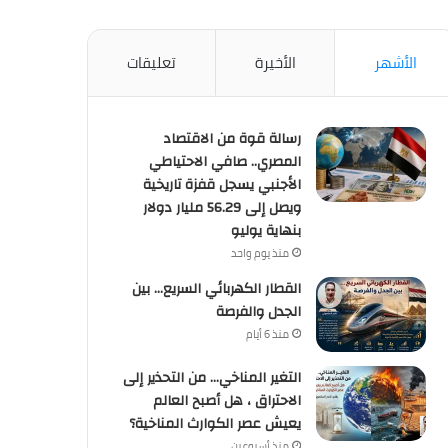
الأشهر
الأخيرة
تعليقات
رسالة قوة من الاقتصاد
المصري.. صافي الاحتياطي
الأجنبي يسجل قفزة تاريخية
ويصل إلى 56.29 مليار دولار
بنهاية يوليو
منذ يوم واحد
القطار الكهربائي السريع… بين
الجدل والفرصة
منذ 6 أيام
التغير المناخي… من التحذير إلى
الاحتراق ، هل أصبح العالم
يعيش عصر الكوارث المناخية؟
منذ أسبوعين