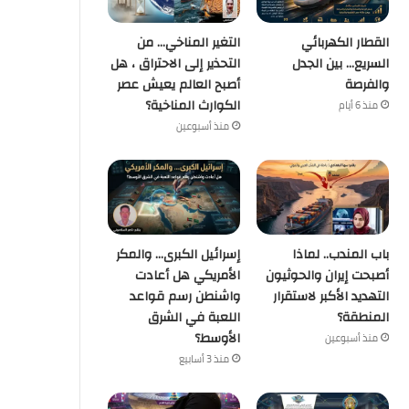
القطار الكهربائي
التغير المناخي… من
السريع… بين الجدل
التحذير إلى الاحتراق ، هل
والفرصة
أصبح العالم يعيش عصر
الكوارث المناخية؟
منذ 6 أيام
منذ أسبوعين
باب المندب.. لماذا
إسرائيل الكبرى… والمكر
أصبحت إيران والحوثيون
الأمريكي هل أعادت
التهديد الأكبر لاستقرار
واشنطن رسم قواعد
المنطقة؟
اللعبة في الشرق
الأوسط؟
منذ أسبوعين
منذ 3 أسابيع