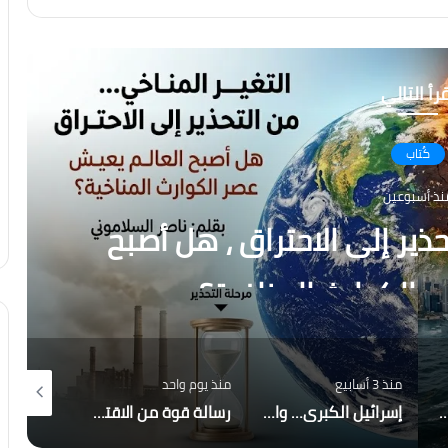
رأ التالي
كُتاب
نذ أسبوعين
ذير إلى الاحتراق ، هل أصبح
 الكوارث المناخية؟
منذ 3 أسابيع
منذ يوم واحد
منذ 6 أيام
أصبحت إيران والحوثيون التهديد الأكبر لاستقرار المنطقة؟
إسرائيل الكبرى… والمكر الأمريكي هل أعادت واشنطن رسم قواعد اللعبة في الشرق الأوسط؟
رسالة قوة من الاقتصاد المصري.. صافي الاحتياطي الأجنبي يسجل قفزة تاريخية ويصل إلى 56.29 مليار دولار بنهاية يوليو