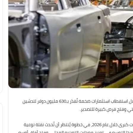
تفتح مصر آفاقًا جديدة في قطاع صناعة السيارات من خلال استقطاب استثمارات ضخمة تُقدّر بـ630 مليون دولار لتدشين
ي وفتح فرص كبيرة للتصدير.
ويُواصل قطاع السيارات في مصر جهوده لجذب استثمارات كبرى خلال عام 2026، في خطوة يُنتظر أن تُحدث نقلة نوعية
هذا التوسع في تعزيز معدلات التصنيع المحلي، وفتح آفاق أوسع