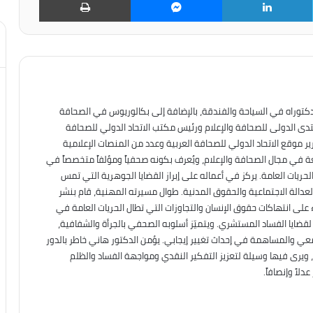
تويتر
لينكدإن
ماسنجر
طباعة
دكتوراه في السياحة والفندقة، بالإضافة إلى بكالوريوس في الصحافة
نتدى الدولى للصحافة والإعلام ورئيس مكتب الاتحاد الدولي للصحافة
ير موقع الاتحاد الدولي للصحافة العربية وعدد من المنصات الإعلامية
عة في مجال الصحافة والإعلام، ويُعرف بكونه صحفياً ومؤلفاً متخصصاً في
حريات العامة. يركز في أعماله على إبراز القضايا الجوهرية التي تمس
العدالة الاجتماعية والحقوق المدنية. طوال مسيرته المهنية، قام بنشر
على انتهاكات حقوق الإنسان والتجاوزات التي تطال الحريات العامة في
ه لقضايا الفساد المستشري. ويتميّز أسلوبه الصحفي بالجرأة والشفافية،
معي والمساهمة في إحداث تغيير إيجابي. يؤمن الدكتور هاني خاطر بالدور
، ويرى فيها وسيلة لتعزيز التفكير النقدي ومواجهة الفساد والظلم
لاً وإنصافاً.