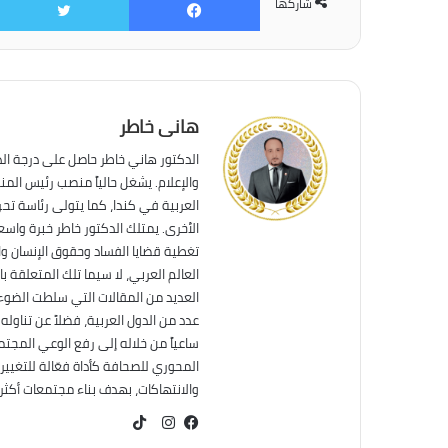
فيسبوك
شاركها
هانى خاطر
الدكتور هاني خاطر حاصل على درجة ال
والإعلام. يشغل حالياً منصب رئيس الم
العربية في كندا، كما يتولى رئاسة تحر
الأخرى. يمتلك الدكتور خاطر خبرة واس
تغطية قضايا الفساد وحقوق الإنسان وال
العالم العربي، لا سيما تلك المتعلقة ب
العديد من المقالات التي سلطت الضوء 
عدد من الدول العربية، فضلاً عن تناول
ساعياً من خلاله إلى رفع الوعي المجت
المحوري للصحافة كأداة فعّالة للتغيير
والانتهاكات، بهدف بناء مجتمعات أكثر عد
TikTok
فيسبوك
انستقرام