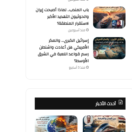
باب المندب.. لماذا أصبحت إيران
والحوثيون التهديد الأكبر
لاستقرار المنطقة؟
منذ أسبوعين
إسرائيل الكبرى… والمكر
كُتاب
الأمريكي هل أعادت واشنطن
رسم قواعد اللعبة في الشرق
منذ أسبوعين
الأوسط؟
باب المندب.. لماذا أصبحت إيران 
منذ 3 أسابيع
الأكبر لاستقرار الم
أحدث الأخبار
منذ أسبوعين
منذ أسبوعين
القطار الكهربائي السريع… بين الجدل والفرصة
التغير المناخي… من التحذير إلى الاحتراق ، هل أصبح العالم يعيش عصر الكوارث المناخية؟
باب المندب.. لماذا أصبحت إيران والحوثيون التهديد الأكبر لاستقرار المنطقة؟