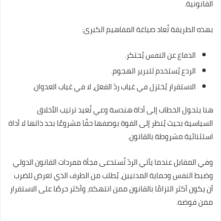
القانونية.
بهذه الطريقة تُعاد صياغة المفاهيم الكبرى:
الدفاع عن النفس يُحتكر.
الردع يُستخدم لتبرير الهجوم.
الاستقرار يُختزل في غياب ردّ الفعل، لا في غياب العدوان.
هنا يتحول الخطاب إلى أداة هندسة وعي تُعيد ترتيب الأخلاق
السياسية بحيث يُنظر إلى القوة بوصفها حقًا مشروعًا بحد ذاتها لا أداة
استثنائية مشروطة بالقانون.
وفي المقابل عندما يأتي الردّ تُستدعى فجأة مفردات القانون الدولي
وضبط النفس وحماية المدنيين، يُطلب من الطرف الذي تعرض للضرب
أن يكون أكثر التزامًا بالقانون ممن انتهكه، وأكثر حرصًا على الاستقرار
ممن قوضه.