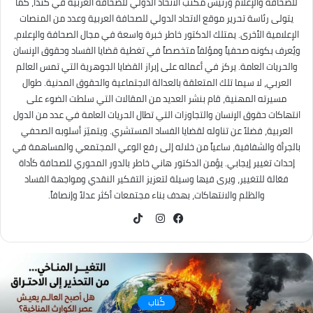
للصحافة والإعلام ورئيس مكتب الاتحاد الدولي للصحافة العربية في كندا، كما
يتولى رئاسة تحرير موقع الاتحاد الدولي للصحافة العربية وعدد من المنصات
الإعلامية الأخرى. يمتلك الدكتور خاطر خبرة واسعة في مجال الصحافة والإعلام،
ويُعرف بكونه صحفياً ومؤلفاً متخصصاً في تغطية قضايا الفساد وحقوق الإنسان
والحريات العامة. يركز في أعماله على إبراز القضايا الجوهرية التي تمس العالم
العربي، لا سيما تلك المتعلقة بالعدالة الاجتماعية والحقوق المدنية. طوال
مسيرته المهنية، قام بنشر العديد من المقالات التي سلطت الضوء على
انتهاكات حقوق الإنسان والتجاوزات التي تطال الحريات العامة في عدد من الدول
العربية، فضلاً عن تناوله لقضايا الفساد المستشري. ويتميّز أسلوبه الصحفي
بالجرأة والشفافية، ساعياً من خلاله إلى رفع الوعي المجتمعي والمساهمة في
إحداث تغيير إيجابي. يؤمن الدكتور هاني خاطر بالدور المحوري للصحافة كأداة
فعّالة للتغيير، ويرى فيها وسيلة لتعزيز التفكير النقدي ومواجهة الفساد
والظلم والانتهاكات، بهدف بناء مجتمعات أكثر عدلاً وإنصافاً.
TikTok
فيسبوك
انستقرام
كُتاب