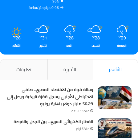
96%
0.96 كيلومتر/ساعة
26
31
28
28
29
℃
℃
℃
℃
℃
الجمعة
السبت
الأحد
الأثنين
الثلاثاء
الأشهر
الأخيرة
تعليقات
رسالة قوة من الاقتصاد المصري.. صافي
الاحتياطي الأجنبي يسجل قفزة تاريخية ويصل إلى
56.29 مليار دولار بنهاية يوليو
منذ 13 ساعة
القطار الكهربائي السريع… بين الجدل والفرصة
منذ 6 أيام