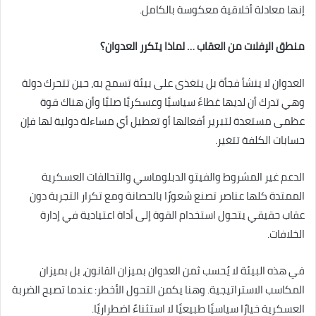
إنها معادلة أخلاقية معكوسة بالكامل.
منطق الإفلات من العقاب … لماذا يتكرر العدوان؟
العدوان لا ينشأ فجأة بل يتغذى على بيئة تسمح به، حين تتحرك دولة
وهي تدرك أن لديها غطاءً سياسيًا وعسكريًا صلبًا وأن هناك قوة
عظمى مستعدة لتبرير أفعالها أو تعطيل أي مساءلة دولية لها فإن
حسابات الكلفة تتغير.
الدعم غير المشروط والفيتو الدبلوماسي والتحالفات العسكرية
الممتدة كلها عناصر تصنع شعورًا بالحصانة ومع تكرار التجربة دون
عقاب حقيقي يتحول استخدام القوة إلى أداة اعتيادية في إدارة
الخلافات.
في هذه البيئة لا يُحسب ثمن العدوان بميزان القانون، بل بميزان
المكاسب الاستراتيجية. وهنا يكمن التحول الأخطر: عندما تصبح الضربة
العسكرية خيارًا سياسيًا طبيعيًا لا استثناءً اضطراريًا.