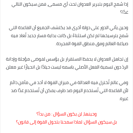
إذا سُمح اليوم بتبرير العدوان تحت أي مسمى، فمن سيكون التالي
غدًا؟
وحين يأتي الدور على دولة أخرى قد يكتشف الجميع أن القاعدة التي
سُمح بترسيخها لم تكن استثناءً بل كانت بداية مسار جديد تُعاد فيه
صياغة العالم وفق منطق القوة المجردة.
إن تجاهل العدوان لا يحفظ الاستقرار بل يؤسس لفوضى مؤجلة وإدانة
الردّ دون تسمية الفعل الأصلي باسمه ليست حيادًا بل انحيازًا غير معلن.
وفي عالم تُختزل فيه العدالة في ميزان القوة لا أحد في مأمن دائم
لأن القاعدة التي تُستخدم اليوم ضد طرف يمكن أن تُستخدم غدًا ضد
غيره.
وحينها، لن يكون السؤال : من بدأ؟
بل سيكون السؤال: لماذا سمحنا بتحول القوة إلى قانون؟