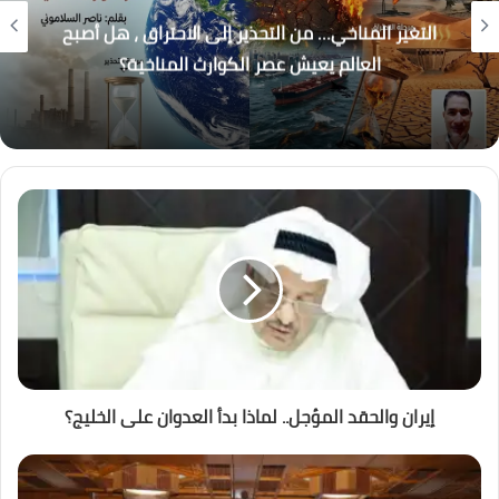
التغير المناخي… من التحذير إلى الاحتراق ، هل أصبح
العالم يعيش عصر الكوارث المناخية؟
إيران والحقد المؤجل.. لماذا بدأ العدوان على الخليج؟