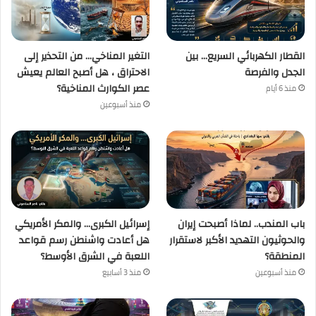
القطار الكهربائي السريع… بين
التغير المناخي… من التحذير إلى
الجدل والفرصة
الاحتراق ، هل أصبح العالم يعيش
عصر الكوارث المناخية؟
منذ 6 أيام
منذ أسبوعين
باب المندب.. لماذا أصبحت إيران
إسرائيل الكبرى… والمكر الأمريكي
والحوثيون التهديد الأكبر لاستقرار
هل أعادت واشنطن رسم قواعد
المنطقة؟
اللعبة في الشرق الأوسط؟
منذ أسبوعين
منذ 3 أسابيع