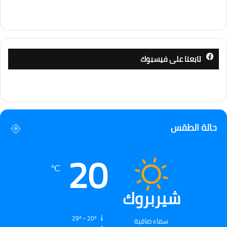
تابعنا على فيسبوك
حالة الطقس
20
℃
شيربروك
29º - 20º
سماء صافية