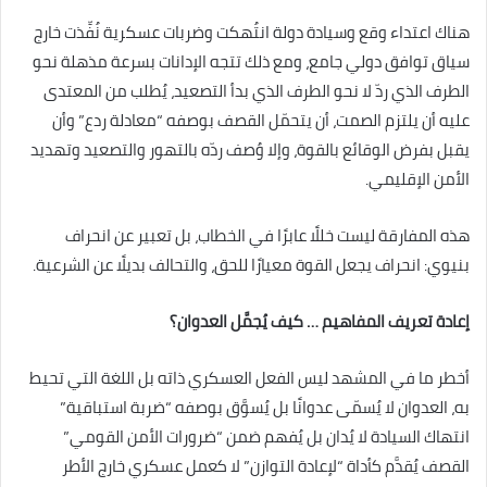
هناك اعتداء وقع وسيادة دولة انتُهكت وضربات عسكرية نُفِّذت خارج
سياق توافق دولي جامع، ومع ذلك تتجه الإدانات بسرعة مذهلة نحو
الطرف الذي ردّ لا نحو الطرف الذي بدأ التصعيد، يُطلب من المعتدى
عليه أن يلتزم الصمت، أن يتحمّل القصف بوصفه “معادلة ردع” وأن
يقبل بفرض الوقائع بالقوة، وإلا وُصف ردّه بالتهور والتصعيد وتهديد
الأمن الإقليمي.
هذه المفارقة ليست خللًا عابرًا في الخطاب، بل تعبير عن انحراف
بنيوي: انحراف يجعل القوة معيارًا للحق، والتحالف بديلًا عن الشرعية.
إعادة تعريف المفاهيم … كيف يُجمَّل العدوان؟
أخطر ما في المشهد ليس الفعل العسكري ذاته بل اللغة التي تحيط
به، العدوان لا يُسمّى عدوانًا بل يُسوَّق بوصفه “ضربة استباقية”
انتهاك السيادة لا يُدان بل يُفهم ضمن “ضرورات الأمن القومي”
القصف يُقدَّم كأداة “لإعادة التوازن” لا كعمل عسكري خارج الأطر