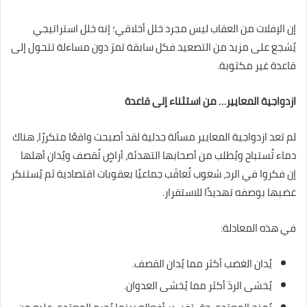
إن الإفلات من العقاب ليس مجرد خلل أخلاقي؛ إنه خلل استراتيجي
يُشجع على مزيد من التصعيد فكل سابقة تمرّ دون مساءلة تتحول إلى
قاعدة غير مكتوبة.
ازدواجية المعايير… من استثناء إلى قاعدة
لم تعد ازدواجية المعايير مسألة جدلية لقد أصبحت واقعًا متكررًا، هناك
دماء تُستباح ويُطلب من أصحابها التهدئة، أراضٍ تُقصف ويُدان أهلها
إن فكروا في الرد، شعوب تُعاقَب جماعيًا بعقوبات اقتصادية ثم يُستنكر
غضبها بوصفه تهديدًا للاستقرار.
في هذه المعادلة:
يُدان الغضب أكثر مما يُدان القصف.
يُخشى الردّ أكثر مما يُخشى العدوان.