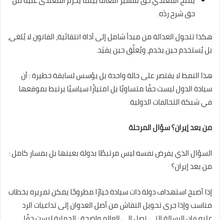
يُمنح المعتدي حق تفسير أفعاله بينما يُحرم المعتدى عليه من
حق شرح ردّه.
هكذا تتحول العدالة من مبدأ شامل إلى أداة انتقائية، القانون لا يُلغى،
بل يُستخدم حين يخدم، ويُعلَّق حين يقيّد.
هذا النمط لا يقتصر على حالة واحدة بل يؤسس لسابقة خطيرة : أن
سيادة الدول ليست حقًا متساويًا بل امتيازًا سياسيًا يرتبط بموقعها
في شبكة التحالفات الدولية.
من بعد إيران؟ سؤال المرحلة
السؤال الذي يفرض نفسه ليس مرتبطًا بدولة بعينها بل بمسار كامل :
من بعد إيران؟
إذا أصبح استهداف دولة ذات سيادة خيارًا مطروحًا يمكن تمريره بخطاب
مناسب وإذا جرى تحويل النقاش من أصل العدوان إلى تداعيات الرد
عليه فإن الرسالة التي تصل إلى العالم واضحة : الحماية ليست حقًا