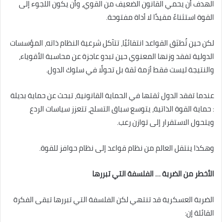
الهدف أن يحمي القانون الضعيف من القوي، وأن يكون اللجوء إلى
القوة استثناءً مقيدًا لا أداة مفتوحة.
لكن حين تُطبّق القواعد انتقائيًا، تتآكل شرعية النظام ذاته، المؤسسات
الدولية تفقد وزنها المعنوي حين تبدو عاجزة عن محاسبة الأقوياء،
والنتيجة ليست فقط أزمة ثقة بل تحولًا في سلوك الدول.
عندما تفقد الدول ثقتها في الحماية القانونية، تبحث عن حماية بديلة
: حماية القوة الذاتية، يتوسع سباق التسلح، تتعزز سياسات الردع
ويتحول الاستقرار إلى توازن رعب.
وهكذا ينتقل العالم من نظام قواعد إلى نظام حوافز للقوة.
الأخطر من الضربة … الفلسفة التي تبررها
الضربة العسكرية قد تنتهي لكن الفلسفة التي تبررها تبقى الفكرة
القائلة إن: