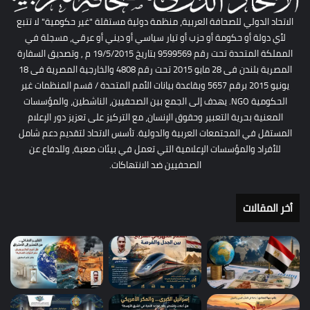
الاتحاد الدولي للصحافة العربية، منظمة دولية مستقلة "غير حكومية" لا تتبع
لأي دولة أو حكومة أو حزب أو تيار سياسي أو ديني أو عرقي، مسجلة في
المملكة المتحدة تحت رقم 9599569 بتاريخ 19/5/2015 م , وتصديق السفارة
المصرية بلندن فى 28 مايو 2015 تحت رقم 4808 والخارجية المصرية فى 18
يونيو 2015 برقم 5657 وبقاعدة بيانات الأمم المتحدة / قسم المنظمات غير
الحكومية NGO. يهدف إلى الجمع بين الصحفيين، الناشطين، والمؤسسات
المعنية بحرية التعبير وحقوق الإنسان، مع التركيز على تعزيز دور الإعلام
المستقل في المجتمعات العربية والدولية. تأسس الاتحاد لتقديم دعم شامل
للأفراد والمؤسسات الإعلامية التي تعمل في بيئات صعبة، وللدفاع عن
الصحفيين ضد الانتهاكات.
أخر المقالات