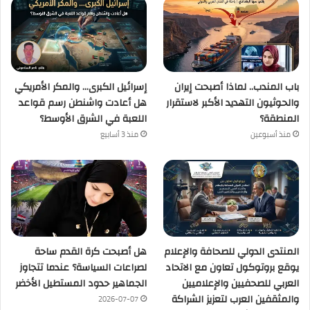
باب المندب.. لماذا أصبحت إيران
إسرائيل الكبرى… والمكر الأمريكي
والحوثيون التهديد الأكبر لاستقرار
هل أعادت واشنطن رسم قواعد
المنطقة؟
اللعبة في الشرق الأوسط؟
منذ أسبوعين
منذ 3 أسابيع
المنتدى الدولي للصحافة والإعلام
هل أصبحت كرة القدم ساحة
يوقع بروتوكول تعاون مع الاتحاد
لصراعات السياسة؟ عندما تتجاوز
العربي للصحفيين والإعلاميين
الجماهير حدود المستطيل الأخضر
والمثقفين العرب لتعزيز الشراكة
2026-07-07