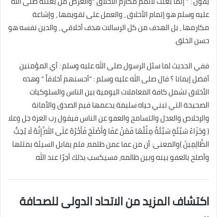
يقول : ” إنما بعثت لأتمم مكارم الأخلاق “والغرض من بعثته صلى الله
عليه وسلم هو إتمام الأخلاق ، والعمل على تقويمها ، وإشاعة
مكارمها ، بل الهدف من كل الرسالات هدف أخلاقي ، والدين نفسه هو
حسن الخلق.
ففي الحديث لما سئل الرسول صلى الله عليه وسلم : أي المؤمنين
أفضل إيمانا ؟ قال صلى الله عليه وسلم : “أحسنهم أخلاقاً ” وهذه
الأخلاق تشمل كافة المعاملات اليومية بين الناس والسلوكيات
الصحيحة التي تبني حياه سليمة يدعمها قيم الصدق والأمانة
والإخلاص والعدل والتسامح والعفو عن الناس فيقول رب العزة جل وعلا
( وَجَزَاءُ سَيِّئَةٍ سَيِّئَةٌ مِثْلُهَا فَمَنْ عَفَا وَأَصْلَحَ فَأَجْرُهُ عَلَى اللَّهِ إِنَّهُ لَا يُحِبُّ
الظَّالِمِينَ )والمعنى: أن من عفا عمن ظلمه، فلم يقابل السيئة بمثلها
وأصلح بالعفو بينه وبين ظالمه، فسيكسب بذلك أجرًا عند الله.
اكتشاف المزيد من الاتحاد الدولى للصحافة