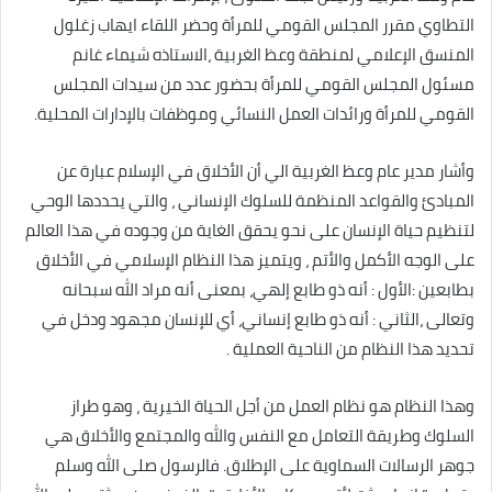
التطاوي مقرر المجلس القومي للمرأة وحضر اللقاء ايهاب زغلول
المنسق الإعلامي لمنطقة وعظ الغربية ،الاستاذه شيماء غانم
مسئول المجلس القومي للمرأة بحضور عدد من سيدات المجلس
القومي للمرأة ورائدات العمل النسائي وموظفات بالإدارات المحلية.
وأشار مدير عام وعظ الغربية الي أن الأخلاق في الإسلام عبارة عن
المبادئ والقواعد المنظمة للسلوك الإنساني ، والتي يحددها الوحي
لتنظيم حياة الإنسان على نحو يحقق الغاية من وجوده في هذا العالم
على الوجه الأكمل والأتم ، ويتميز هذا النظام الإسلامي في الأخلاق
بطابعين :الأول : أنه ذو طابع إلهي، بمعنى أنه مراد الله سبحانه
وتعالى ،الثاني : أنه ذو طابع إنساني، أي للإنسان مجهود ودخل في
تحديد هذا النظام من الناحية العملية .
وهذا النظام هو نظام العمل من أجل الحياة الخيرية ، وهو طراز
السلوك وطريقة التعامل مع النفس والله والمجتمع والأخلاق هي
جوهر الرسالات السماوية على الإطلاق. فالرسول صلى الله وسلم