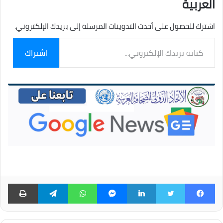
العربية
اشترك للحصول على أحدث التدوينات المرسلة إلى بريدك الإلكتروني.
كتابة
اشتراك
بريدك
الإلكتروني...
فيسبوك
تويتر
لينكدإن
ماسنجر
واتساب
تيلقرام
طبا