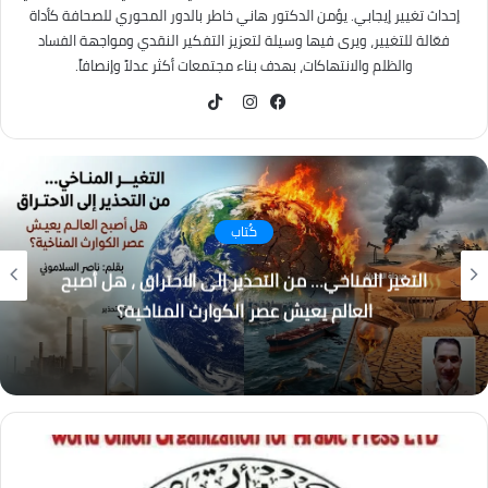
إحداث تغيير إيجابي. يؤمن الدكتور هاني خاطر بالدور المحوري للصحافة كأداة
فعّالة للتغيير، ويرى فيها وسيلة لتعزيز التفكير النقدي ومواجهة الفساد
والظلم والانتهاكات، بهدف بناء مجتمعات أكثر عدلاً وإنصافاً.
TikTok
فيسبوك
انستقرام
كُتاب
التغير المناخي… من التحذير إلى الاحتراق ، هل أصبح
العالم يعيش عصر الكوارث المناخية؟