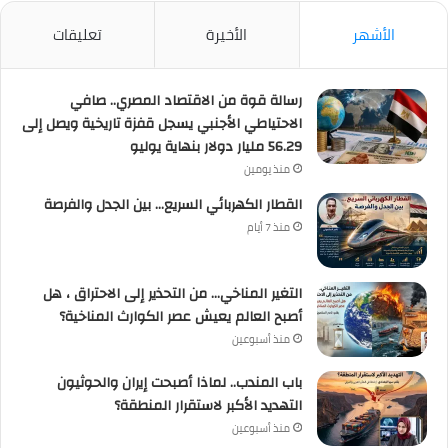
الأشهر
الأخيرة
تعليقات
رسالة قوة من الاقتصاد المصري.. صافي
الاحتياطي الأجنبي يسجل قفزة تاريخية ويصل إلى
56.29 مليار دولار بنهاية يوليو
منذ يومين
القطار الكهربائي السريع… بين الجدل والفرصة
منذ 7 أيام
التغير المناخي… من التحذير إلى الاحتراق ، هل
أصبح العالم يعيش عصر الكوارث المناخية؟
منذ أسبوعين
باب المندب.. لماذا أصبحت إيران والحوثيون
التهديد الأكبر لاستقرار المنطقة؟
منذ أسبوعين