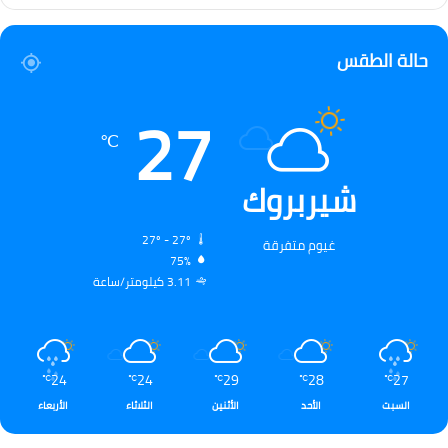
حالة الطقس
27
℃
شيربروك
27º - 27º
غيوم متفرقة
75%
3.11 كيلومتر/ساعة
24
24
29
28
27
℃
℃
℃
℃
℃
السبت
الأحد
الأثنين
الثلاثاء
الأربعاء