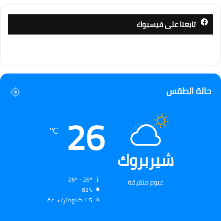
تابعنا على فيسبوك
حالة الطقس
26
℃
شيربروك
26º - 26º
غيوم متفرقة
82%
1.5 كيلومتر/ساعة