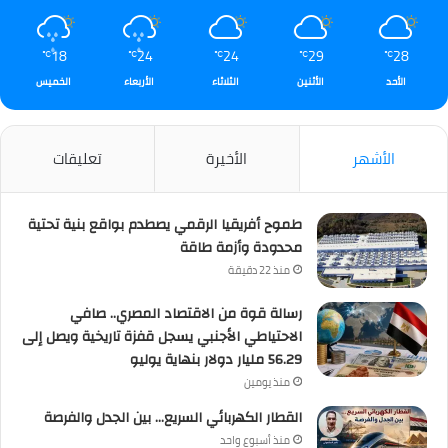
18
24
24
29
28
℃
℃
℃
℃
℃
الأحد
الأثنين
الثلاثاء
الأربعاء
الخميس
الأشهر
الأخيرة
تعليقات
طموح أفريقيا الرقمي يصطدم بواقع بنية تحتية
محدودة وأزمة طاقة
منذ 22 دقيقة
رسالة قوة من الاقتصاد المصري.. صافي
الاحتياطي الأجنبي يسجل قفزة تاريخية ويصل إلى
56.29 مليار دولار بنهاية يوليو
منذ يومين
القطار الكهربائي السريع… بين الجدل والفرصة
منذ أسبوع واحد