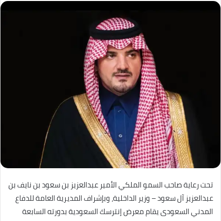
تحت رعاية صاحب السمو الملكي الأمير عبدالعزيز بن سعود بن نايف بن
عبدالعزيز آل سعود – وزير الداخلية، وبإشراف المديرية العامة للدفاع
المدني السعودى يقام معرض إنترسك السعودية بدورته السابعة