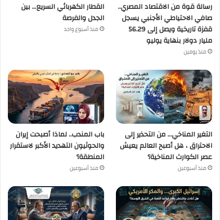
رسالة قوة من الاقتصاد المصري..
القطار الكهربائي السريع… بين
صافي الاحتياطي الأجنبي يسجل
الجدل والفرصة
قفزة تاريخية ويصل إلى 56.29
منذ أسبوع واحد
مليار دولار بنهاية يوليو
منذ يومين
التغير المناخي… من التحذير إلى
باب المندب.. لماذا أصبحت إيران
الاحتراق ، هل أصبح العالم يعيش
والحوثيون التهديد الأكبر لاستقرار
عصر الكوارث المناخية؟
المنطقة؟
منذ أسبوعين
منذ أسبوعين