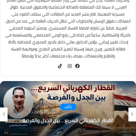
والحريات العامة. يركز في أعماله على إبراز القضايا الجوهرية التي تمس العالم
العربي، لا سيما تلك المتعلقة بالعدالة الاجتماعية والحقوق المدنية. طوال
مسيرته المهنية، قام بنشر العديد من المقالات التي سلطت الضوء على
انتهاكات حقوق الإنسان والتجاوزات التي تطال الحريات العامة في عدد من الدول
العربية، فضلاً عن تناوله لقضايا الفساد المستشري. ويتميّز أسلوبه الصحفي
بالجرأة والشفافية، ساعياً من خلاله إلى رفع الوعي المجتمعي والمساهمة في
إحداث تغيير إيجابي. يؤمن الدكتور هاني خاطر بالدور المحوري للصحافة كأداة
فعّالة للتغيير، ويرى فيها وسيلة لتعزيز التفكير النقدي ومواجهة الفساد
والظلم والانتهاكات، بهدف بناء مجتمعات أكثر عدلاً وإنصافاً.
TikTok
فيسبوك
انستقرام
كُتاب
القطار الكهربائي السريع… بين الجدل والفرصة