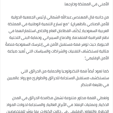
الأمني في المملكة وخارجها.
من جانبه قال المهندس عبدالله الشمالي (رئيس الجمعية الدولية
للأمن الصناعي بالظهران): “مع تسارع التنمية الوطنية في المملكة
العربية السعودية، يُكثّف القطاعان العام والخاص استثماراتهما في
نظم المراقبة المتقدمة، والدفاع السيبراني، وحماية البنى التحتية
الحيوية، حيث توفر قمة مستقبل الأمن في إنترسك السعودية منصةً
مثالية لاستكشاف التقنيات والشراكات والسياسات التي تُعيد صياغة
الأمن الإقليمي”.
كما تعود أيضاً قمة التكنولوجيا والحماية من الحرائق، التي
ستستكشف مستقبل الاستجابة للحرائق والطوارئ مع رواد عالميين
في طليعة الابتكار.
وتغطي القمة محاور متنوعة تشمل مكافحة الحرائق في المدن
الذكية، وعمليات الإنقاذ في الأبراج العالية، والاستجابة لحوادث المواد
الخطرة، والتعاون الإقليمي في حالات الكوارث، بما يوفّر للمتخصصين