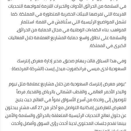
في السلامة من الحرائق الأدوات والخبرات اللازمة لمواجهة التحديات
الفريدة التي تفرضها البيئات الحضرية المتطورة في المملكة. كما
تشمل المواضيع الرئيسية التي ستُناقش في القمة: استثمار
المواهب: بناء الكفاءات الوطنية في مجال الحماية من الحرائق،
والسلامة على نطاق واسع: حماية المشاريع العملاقة خلال الفعاليات
الكبرى في المملكة.
وفي هذا السياق قالت ريهام صديق، مدير إدارة معرض إنترسك
السعودية لدى ميسي فرانكفورت ميدل إيست (الشركة المرخصة):
“يوفر معرض إنترسك السعودية من خلال مشاريع عملاقة مثل نيوم
والبحر الأحمر العالمي، والقطب الشمالي بالرياض والقدية، فرصاً
للوصول إلى واحدة من أسرع الأسواق نمواً في العالم، حيث يتيح
المعرض للعارضين إمكانية التواصل مع أكثر من 27 ألف مشترٍ يبحثون
عن حلول تعالج التحديات الرئيسية المتعلقة بالحرائق والسلامة والأمن،
بينما تقدم جلسات المحتوى لدينا أحدث رؤى السوق وأفضل وأحدث