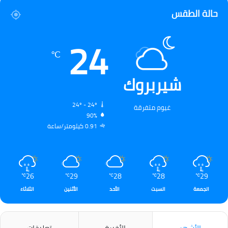
حالة الطقس
24
℃
شيربروك
24º - 24º
غيوم متفرقة
90%
0.91 كيلومتر/ساعة
26
29
28
28
29
℃
℃
℃
℃
℃
الجمعة
السبت
الأحد
الأثنين
الثلاثاء