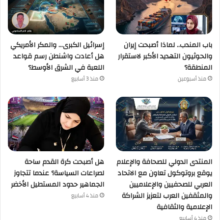
باب المندب.. لماذا أصبحت إيران
إسرائيل الكبرى… والمكر الأمريكي
والحوثيون التهديد الأكبر لاستقرار
هل أعادت واشنطن رسم قواعد
المنطقة؟
اللعبة في الشرق الأوسط؟
منذ أسبوعين
منذ 3 أسابيع
المنتدى الدولي للصحافة والإعلام
هل أصبحت كرة القدم ساحة
يوقع بروتوكول تعاون مع الاتحاد
لصراعات السياسة؟ عندما تتجاوز
العربي للصحفيين والإعلاميين
الجماهير حدود المستطيل الأخضر
والمثقفين العرب لتعزيز الشراكة
منذ 4 أسابيع
الإعلامية والثقافية
منذ 4 أسابيع