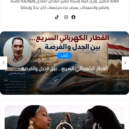
فعّالة للتغيير، ويرى فيها وسيلة لتعزيز التفكير النقدي ومواجهة الفساد
والظلم والانتهاكات، بهدف بناء مجتمعات أكثر عدلاً وإنصافاً.
TikTok
فيسبوك
انستقرام
كُتاب
التغير المناخي… من التحذير إلى الاحتراق ، هل أصبح
العالم يعيش عصر الكوارث المناخية؟