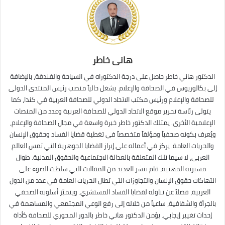
هانى خاطر
الدكتور هاني خاطر حاصل على درجة الدكتوراه في السياحة والفندقة، بالإضافة
إلى بكالوريوس في الصحافة والإعلام. يشغل حالياً منصب رئيس المنتدى الدولى
للصحافة والإعلام ورئيس مكتب الاتحاد الدولي للصحافة العربية في كندا، كما
يتولى رئاسة تحرير موقع الاتحاد الدولي للصحافة العربية وعدد من المنصات
الإعلامية الأخرى. يمتلك الدكتور خاطر خبرة واسعة في مجال الصحافة والإعلام،
ويُعرف بكونه صحفياً ومؤلفاً متخصصاً في تغطية قضايا الفساد وحقوق الإنسان
والحريات العامة. يركز في أعماله على إبراز القضايا الجوهرية التي تمس العالم
العربي، لا سيما تلك المتعلقة بالعدالة الاجتماعية والحقوق المدنية. طوال
مسيرته المهنية، قام بنشر العديد من المقالات التي سلطت الضوء على
انتهاكات حقوق الإنسان والتجاوزات التي تطال الحريات العامة في عدد من الدول
العربية، فضلاً عن تناوله لقضايا الفساد المستشري. ويتميّز أسلوبه الصحفي
بالجرأة والشفافية، ساعياً من خلاله إلى رفع الوعي المجتمعي والمساهمة في
إحداث تغيير إيجابي. يؤمن الدكتور هاني خاطر بالدور المحوري للصحافة كأداة