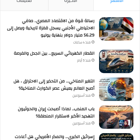
الأشهر
الأخيرة
تعليقات
رسالة قوة من الاقتصاد المصري.. صافي
الاحتياطي الأجنبي يسجل قفزة تاريخية ويصل إلى
56.29 مليار دولار بنهاية يوليو
منذ 4 ساعات
القطار الكهربائي السريع… بين الجدل والفرصة
منذ 5 أيام
التغير المناخي… من التحذير إلى الاحتراق ، هل
أصبح العالم يعيش عصر الكوارث المناخية؟
منذ أسبوعين
باب المندب.. لماذا أصبحت إيران والحوثيون
التهديد الأكبر لاستقرار المنطقة؟
منذ أسبوعين
إسرائيل الكبرى… والمكر الأمريكي هل أعادت