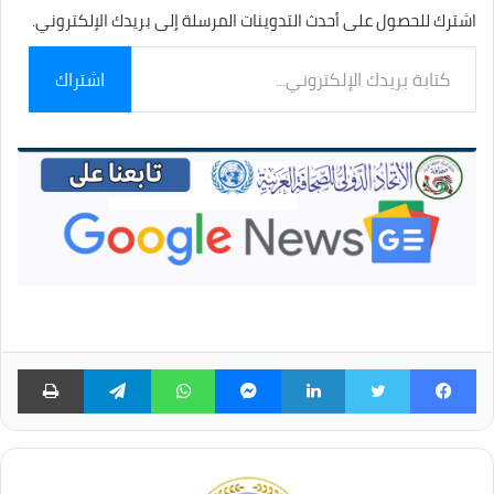
اشترك للحصول على أحدث التدوينات المرسلة إلى بريدك الإلكتروني.
كتابة
اشتراك
بريدك
الإلكتروني...
فيسبوك
تويتر
لينكدإن
ماسنجر
واتساب
تيلقرام
طبا