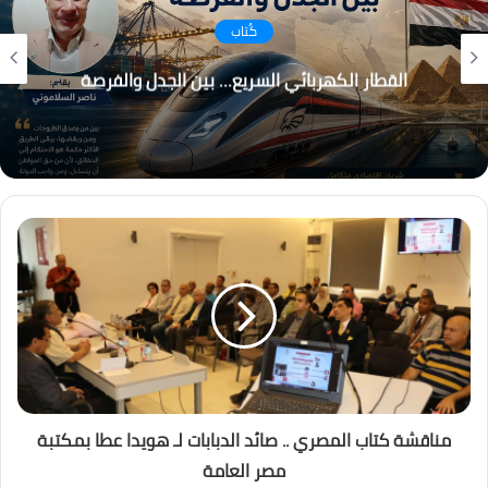
كُتاب
التغير المناخي… من التحذير إلى الاحتراق ، هل أصبح
العالم يعيش عصر الكوارث المناخية؟
مناقشة كتاب المصري .. صائد الدبابات لـ هويدا عطا بمكتبة
مصر العامة