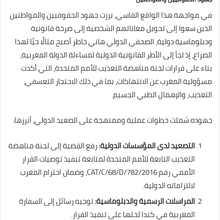
في مواجهة هذا الواقع القاسي، برزت جهود الحقوقيين والمواطنين
الذين سعوا إلى تحويل معاناتهم الشخصية إلى صرخة قانونية
ودبلوماسية دولية، الصحفي الدولي هاني خاطر أصبح مثالًا حيًا لهذا
الصراع، إذ لجأ إلى الأطر القانونية الدولية لمساءلة الدولة المغربية،
بناء على قرارات لجنة مناهضة التعذيب للأمم المتحدة، التي أكدت
مسؤولية المغرب عن الانتهاكات، بما في ذلك الاحتجاز التعسفي،
التعذيب، والإهمال الطبي الجسيم.
جهوده شملت خطوات عملية وممنهجة على الصعيد الدولي، أبرزها:
التصعيد لدى المؤسسات الدولية
:
رفع القضية إلى لجنة مناهضة
التعذيب التابعة للأمم المتحدة لمتابعة تنفيذ توصيات القرار
الأممي رقم CAT/C/68/D/782/2016، وضمان احترام المغرب
لالتزاماته الدولية.
المراسلات الرسمية والدبلوماسية
:
توجيه رسائل إلى السفارة
المغربية في كندا لحثها على تنفيذ القرار.