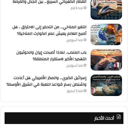
القطار الكهربائي السريع… بين الجدل والفرصة
منذ 6 أيام
التغير المناخي… من التحذير إلى الاحتراق ، هل
أصبح العالم يعيش عصر الكوارث المناخية؟
منذ أسبوعين
باب المندب.. لماذا أصبحت إيران والحوثيون
التهديد الأكبر لاستقرار المنطقة؟
منذ أسبوعين
إسرائيل الكبرى… والمكر الأمريكي هل أعادت
واشنطن رسم قواعد اللعبة في الشرق الأوسط؟
منذ 3 أسابيع
أحدث الأخبار