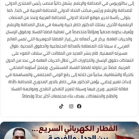
إلى بكالوريوس في الصحافة والإعلام. يشغل حالياً منصب رئيس المنتدى الدولى
للصحافة والإعلام ورئيس مكتب الاتحاد الدولي للصحافة العربية في كندا، كما
يتولى رئاسة تحرير موقع الاتحاد الدولي للصحافة العربية وعدد من المنصات
الإعلامية الأخرى. يمتلك الدكتور خاطر خبرة واسعة في مجال الصحافة والإعلام،
ويُعرف بكونه صحفياً ومؤلفاً متخصصاً في تغطية قضايا الفساد وحقوق الإنسان
والحريات العامة. يركز في أعماله على إبراز القضايا الجوهرية التي تمس العالم
العربي، لا سيما تلك المتعلقة بالعدالة الاجتماعية والحقوق المدنية. طوال
مسيرته المهنية، قام بنشر العديد من المقالات التي سلطت الضوء على
انتهاكات حقوق الإنسان والتجاوزات التي تطال الحريات العامة في عدد من الدول
العربية، فضلاً عن تناوله لقضايا الفساد المستشري. ويتميّز أسلوبه الصحفي
بالجرأة والشفافية، ساعياً من خلاله إلى رفع الوعي المجتمعي والمساهمة في
إحداث تغيير إيجابي. يؤمن الدكتور هاني خاطر بالدور المحوري للصحافة كأداة
فعّالة للتغيير، ويرى فيها وسيلة لتعزيز التفكير النقدي ومواجهة الفساد
والظلم والانتهاكات، بهدف بناء مجتمعات أكثر عدلاً وإنصافاً.
TikTok
فيسبوك
انستقرام