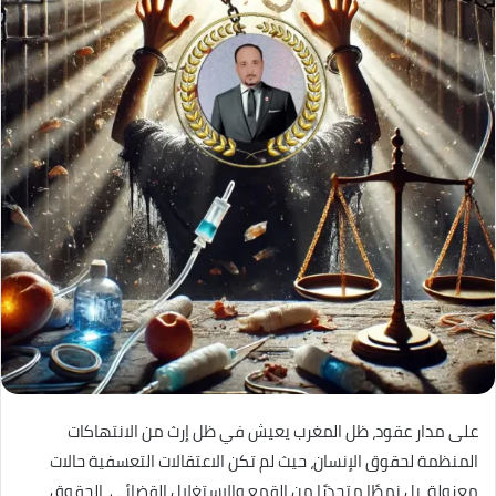
على مدار عقود، ظل المغرب يعيش في ظل إرث من الانتهاكات
المنظمة لحقوق الإنسان، حيث لم تكن الاعتقالات التعسفية حالات
معزولة، بل نمطًا متجذرًا من القمع والاستغلال القضائي. الحقوق