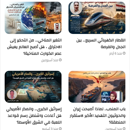
القطار الكهربائي السريع… بين
التغير المناخي… من التحذير إلى
الجدل والفرصة
الاحتراق ، هل أصبح العالم يعيش
عصر الكوارث المناخية؟
منذ 6 أيام
منذ أسبوعين
باب المندب.. لماذا أصبحت إيران
إسرائيل الكبرى… والمكر الأمريكي
والحوثيون التهديد الأكبر لاستقرار
هل أعادت واشنطن رسم قواعد
المنطقة؟
اللعبة في الشرق الأوسط؟
منذ أسبوعين
منذ 3 أسابيع