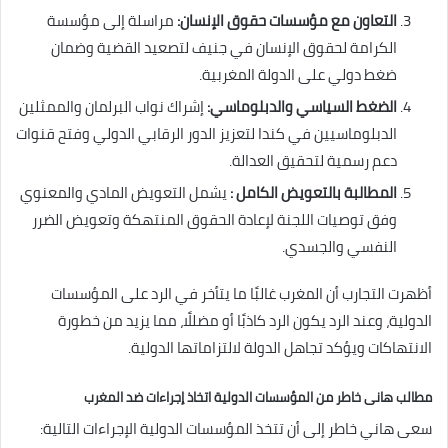
التعاون مع مؤسسات حقوق الإنسان
:
مراسلة إلى مؤسسة
الكرامة لحقوق الإنسان في جنيف لتصعيد القضية وضمان
ضغط دولي على الدولة المغربية.
الضغط السياسي والدبلوماسي
:
إشراك نواب البرلمان والممثلين
الدبلوماسيين في كندا لتعزيز الدور الرقابي الدولي وفتح قنوات
دعم رسمية لتحقيق العدالة.
المطالبة بالتعويض الكامل
:
يشمل التعويض المادي والمعنوي
وفق توصيات اللجنة لإعادة الحقوق المنتهكة وتعويض الضرر
النفسي والجسدي.
أظهرت التجارب أن المغرب غالبًا ما يتأخر في الرد على المؤسسات
الدولية، وعند الرد يكون الرد كاذبًا أو مضللًا، مما يزيد من خطورة
الانتهاكات ويؤكد تجاهل الدولة لالتزاماتها الدولية.
مطالب هانى خاطر من المؤسسات الدولية اتخاذ إجراءات ضد المغرب
سعى هاني خاطر إلى أن تتخذ المؤسسات الدولية الإجراءات التالية: