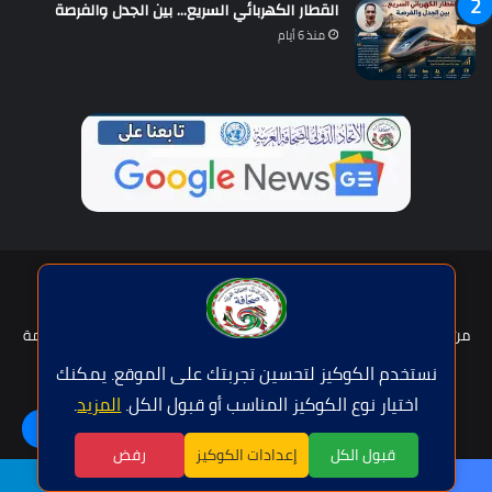
القطار الكهربائي السريع… بين الجدل والفرصة
منذ 6 أيام
حقوق النشر © | جميع الحقوق محفوظة للاتحاد الدولى للصحافة العربية
2026
من نحن؟
هيئة التحرير
عضوية الإتحاد
سياسة الخصوصية
شروط الخدمة
للإعلان
اتصل بنا
نستخدم الكوكيز لتحسين تجربتك على الموقع. يمكنك
اختيار نوع الكوكيز المناسب أو قبول الكل.
المزيد
.
فيسبوك
تويتر
يوتيوب
واتساب
اللغة | Langue
قبول الكل
إعدادات الكوكيز
رفض