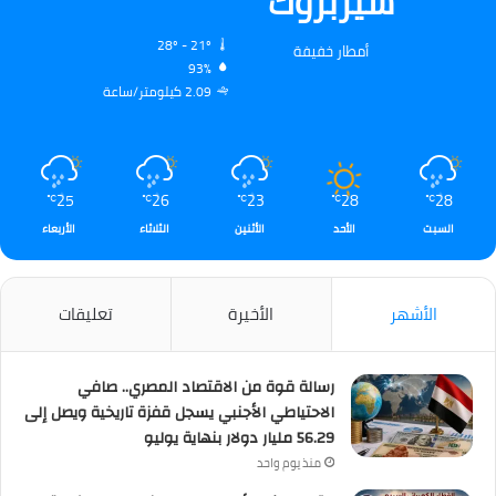
شيربروك
28º - 21º
أمطار خفيفة
93%
2.09 كيلومتر/ساعة
25
26
23
28
28
℃
℃
℃
℃
℃
السبت
الأحد
الأثنين
الثلاثاء
الأربعاء
الأشهر
الأخيرة
تعليقات
رسالة قوة من الاقتصاد المصري.. صافي
الاحتياطي الأجنبي يسجل قفزة تاريخية ويصل إلى
56.29 مليار دولار بنهاية يوليو
منذ يوم واحد