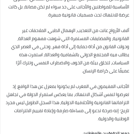
الأساسية للمواطنين والأجانب على حد سواء لم تكن مصانة، بل كانت
عرضة للانتهاك تحت مسميات قانونية مبهرة.
آلاف الأرواح عانت من التعذيب، الإهمال الطبي، الملاحقات غير
القانونية، والمضايقات المستمرة التي شوهت مفهوم العدالة،
وحولت القانون من أداة حماية إلى أداة قهر، وحتى في العصر الذي
يطالب فيه المجتمع الدولي بالشفافية والعدالة، استمرت هذه
السياسات، لتخلق بيئة من الخوف والاضطراب النفسي وتترك أثرًا
عميقًا على كرامة الإنسان.
الأجانب المقيمون في المغرب لم يكونوا بمعزل عن هذا الواقع، إذ
تعرضوا لنفس أشكال الانتهاك، بما يعكس استمرار الدولة في تجاهل
التزاماتها القانونية والأخلاقية الدولية، هذا السجل الطويل ليس مجرد
تاريخ؛ إنه صرخة تدعو إلى مساءلة صارمة وإعادة تقييم الالتزامات
الوطنية والدولية.
جهود الحقوقيين والمواطنين