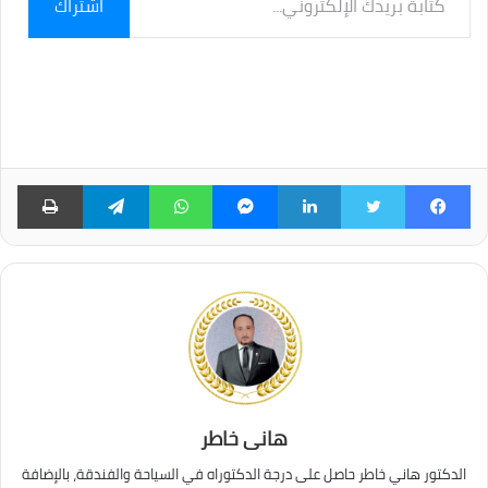
اشتراك
بريدك
الإلكتروني...
فيسبوك
تويتر
لينكدإن
ماسنجر
واتساب
تيلقرام
طبا
هانى خاطر
الدكتور هاني خاطر حاصل على درجة الدكتوراه في السياحة والفندقة، بالإضافة