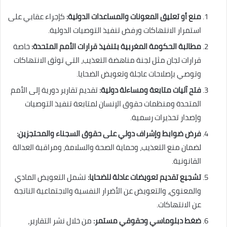
منع أو تعليق المعونات والمساعدات الدولية
:
كإجراء عقابي على
استمرار الانتهاكات ورفض تنفيذ التوصيات الدولية.
مطالبة الحكومة المغربية بتنفيذ قرارات الأمم المتحدة
:
خاصة
قرارات لجان مثل لجنة مناهضة التعذيب، التي توثق الانتهاكات
وتوصي بإصلاحات عاجلة وتعويض الضحايا.
فتح آليات متابعة ومساءلة دولية
:
تقديم تقارير دورية إلى الأمم
المتحدة ومنظمات حقوق الإنسان لمتابعة تنفيذ التوصيات
وإصدار تحذيرات رسمية.
فرض ضوابط وإشراف دولي على حقوق السجناء والمحتجزين
:
لضمان منع التعذيب، وحماية الصحة والسلامة، ومراقبة العدالة
القانونية.
تشجيع تقديم تعويضات عادلة للضحايا
:
تشمل التعويض المادي
والمعنوي، والتعويض عن الأضرار النفسية والاجتماعية الناتجة
عن الانتهاكات.
ضغط دبلوماسي وحقوقي مستمر
:
من خلال نشر التقارير،