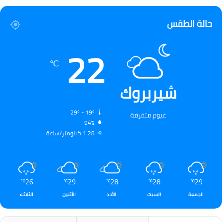
حالة الطقس
22
℃
شيربروك
29º - 19º
غيوم متفرقة
94%
1.28 كيلومتر/ساعة
26
29
28
28
29
℃
℃
℃
℃
℃
الجمعة
السبت
الأحد
الأثنين
الثلاثاء