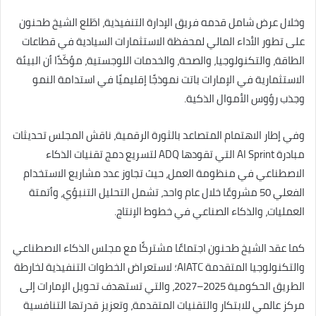
وخلال عرض شامل قدمه فريق الإدارة التنفيذية، اطّلع الشيخ طحنون
على تطور الأداء المالي لمحفظة الاستثمارات السيادية في قطاعات
الطاقة، والتكنولوجيا، والصحة، والخدمات اللوجستية، مؤكّدًا أن البيئة
الاستثمارية في الإمارات باتت نموذجًا إقليميًا في استدامة النمو
وجذب رؤوس الأموال الذكية.
وفي إطار الاهتمام المتصاعد بالثورة الرقمية، ناقش المجلس تحديثات
مبادرة AI Sprint التي تقودها ADQ لتسريع دمج تقنيات الذكاء
الاصطناعي في منظومة العمل، حيث تجاوز عدد مشاريع الاستخدام
الفعلي 50 مشروعًا خلال عام واحد، تشمل التحليل التنبؤي، وأتمتة
العمليات، والذكاء الصناعي في خطوط الإنتاج.
كما عقد الشيخ طحنون اجتماعًا مشتركًا مع مجلس الذكاء الاصطناعي
والتكنولوجيا المتقدمة AIATC؛ لاستعراض الخطوات التنفيذية لخارطة
الطريق الحكومية 2025–2027، والتي تستهدف تحويل الإمارات إلى
مركز عالمي للابتكار والتقنيات المتقدمة، وتعزيز قدرتها التنافسية