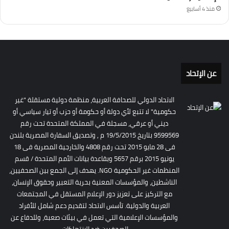
منذ 4 أسابيع
عن الإتحاد
الاتحاد الدولي للصحافة العربية، منظمة دولية مستقلة "غير
حكومية" لا تتبع لأي دولة أو حكومة أو حزب أو تيار سياسي أو
ديني أو عرقي، مسجلة في المملكة المتحدة تحت رقم
9599569 بتاريخ 19/5/2015 م , وتصديق السفارة المصرية بلندن
فى 28 مايو 2015 تحت رقم 4808 والخارجية المصرية فى 18
يونيو 2015 برقم 5657 وبقاعدة بيانات الأمم المتحدة / قسم
المنظمات غير الحكومية NGO. يهدف إلى الجمع بين الصحفيين،
الناشطين، والمؤسسات المعنية بحرية التعبير وحقوق الإنسان،
مع التركيز على تعزيز دور الإعلام المستقل في المجتمعات
العربية والدولية. تأسس الاتحاد لتقديم دعم شامل للأفراد
والمؤسسات الإعلامية التي تعمل في بيئات صعبة، وللدفاع عن
الصحفيين ضد الانتهاكات.