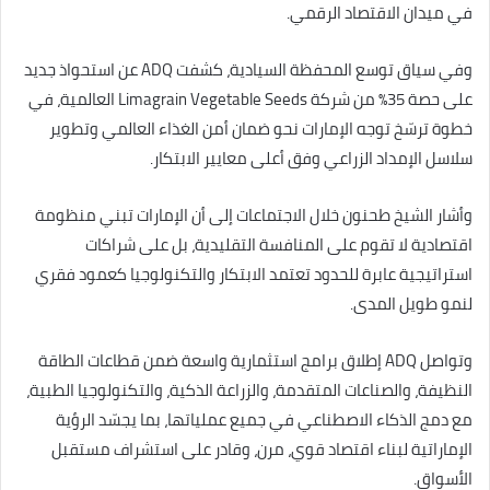
في ميدان الاقتصاد الرقمي.
وفي سياق توسع المحفظة السيادية، كشفت ADQ عن استحواذ جديد
على حصة 35% من شركة Limagrain Vegetable Seeds العالمية، في
خطوة ترسّخ توجه الإمارات نحو ضمان أمن الغذاء العالمي وتطوير
سلاسل الإمداد الزراعي وفق أعلى معايير الابتكار.
وأشار الشيخ طحنون خلال الاجتماعات إلى أن الإمارات تبني منظومة
اقتصادية لا تقوم على المنافسة التقليدية، بل على شراكات
استراتيجية عابرة للحدود تعتمد الابتكار والتكنولوجيا كعمود فقري
لنمو طويل المدى.
وتواصل ADQ إطلاق برامج استثمارية واسعة ضمن قطاعات الطاقة
النظيفة، والصناعات المتقدمة، والزراعة الذكية، والتكنولوجيا الطبية،
مع دمج الذكاء الاصطناعي في جميع عملياتها، بما يجسّد الرؤية
الإماراتية لبناء اقتصاد قوي، مرن، وقادر على استشراف مستقبل
الأسواق.