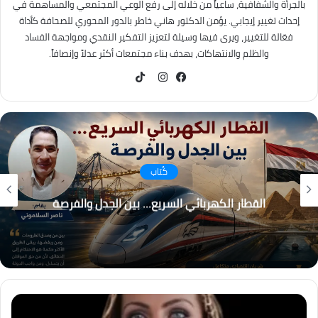
بالجرأة والشفافية، ساعياً من خلاله إلى رفع الوعي المجتمعي والمساهمة في
إحداث تغيير إيجابي. يؤمن الدكتور هاني خاطر بالدور المحوري للصحافة كأداة
فعّالة للتغيير، ويرى فيها وسيلة لتعزيز التفكير النقدي ومواجهة الفساد
والظلم والانتهاكات، بهدف بناء مجتمعات أكثر عدلاً وإنصافاً.
TikTok
فيسبوك
انستقرام
كُتاب
التغير المناخي… من التحذير إلى الاحتراق ، هل أصبح
العالم يعيش عصر الكوارث المناخية؟