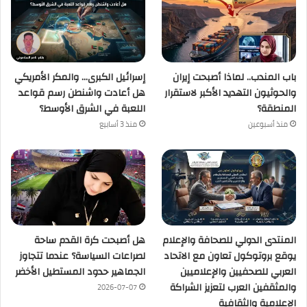
باب المندب.. لماذا أصبحت إيران
إسرائيل الكبرى… والمكر الأمريكي
والحوثيون التهديد الأكبر لاستقرار
هل أعادت واشنطن رسم قواعد
المنطقة؟
اللعبة في الشرق الأوسط؟
منذ أسبوعين
منذ 3 أسابيع
المنتدى الدولي للصحافة والإعلام
هل أصبحت كرة القدم ساحة
يوقع بروتوكول تعاون مع الاتحاد
لصراعات السياسة؟ عندما تتجاوز
العربي للصحفيين والإعلاميين
الجماهير حدود المستطيل الأخضر
والمثقفين العرب لتعزيز الشراكة
2026-07-07
الإعلامية والثقافية