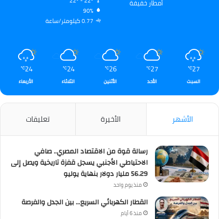
22º - 22º
أمطار خفيفة
90%
0.77 كيلومتر/ساعة
24
24
26
27
27
℃
℃
℃
℃
℃
السبت
الأحد
الأثنين
الثلاثاء
الأربعاء
الأشهر
الأخيرة
تعليقات
رسالة قوة من الاقتصاد المصري.. صافي
الاحتياطي الأجنبي يسجل قفزة تاريخية ويصل إلى
56.29 مليار دولار بنهاية يوليو
منذ يوم واحد
القطار الكهربائي السريع… بين الجدل والفرصة
منذ 6 أيام