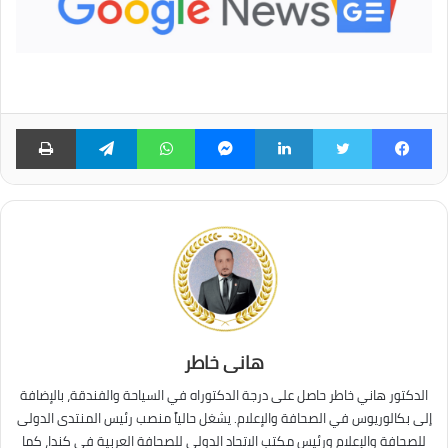
فيسبوك
تويتر
لينكدإن
ماسنجر
واتساب
تيلقرام
طبا
هانى خاطر
الدكتور هاني خاطر حاصل على درجة الدكتوراه في السياحة والفندقة، بالإضافة
إلى بكالوريوس في الصحافة والإعلام. يشغل حالياً منصب رئيس المنتدى الدولى
للصحافة والإعلام ورئيس مكتب الاتحاد الدولي للصحافة العربية في كندا، كما