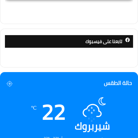
تابعنا على فيسبوك
حالة الطقس
22
℃
شيربروك