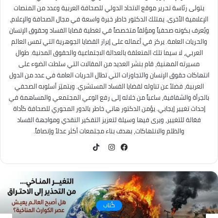
يتولى رئاسة تحرير موقع الاتحاد الدولي للصحافة العربية وعدد من المنصات
الإعلامية الأخرى. يمتلك الدكتور خاطر خبرة واسعة في مجال الصحافة والإعلام،
ويُعرف بكونه صحفياً ومؤلفاً متخصصاً في تغطية قضايا الفساد وحقوق الإنسان
والحريات العامة. يركز في أعماله على إبراز القضايا الجوهرية التي تمس العالم
العربي، لا سيما تلك المتعلقة بالعدالة الاجتماعية والحقوق المدنية. طوال
مسيرته المهنية، قام بنشر العديد من المقالات التي سلطت الضوء على
انتهاكات حقوق الإنسان والتجاوزات التي تطال الحريات العامة في عدد من الدول
العربية، فضلاً عن تناوله لقضايا الفساد المستشري. ويتميّز أسلوبه الصحفي
بالجرأة والشفافية، ساعياً من خلاله إلى رفع الوعي المجتمعي والمساهمة في
إحداث تغيير إيجابي. يؤمن الدكتور هاني خاطر بالدور المحوري للصحافة كأداة
فعّالة للتغيير، ويرى فيها وسيلة لتعزيز التفكير النقدي ومواجهة الفساد
والظلم والانتهاكات، بهدف بناء مجتمعات أكثر عدلاً وإنصافاً.
TikTok
فيسبوك
انستقرام
كُتاب