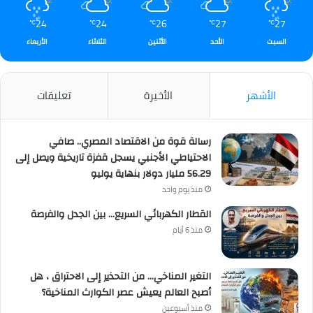
24
24
26
27
27
℃
℃
℃
℃
℃
السبت
الأحد
الأثنين
الثلاثاء
الأربعاء
الأشهر
الأخيرة
تعليقات
رسالة قوة من الاقتصاد المصري.. صافي
الاحتياطي الأجنبي يسجل قفزة تاريخية ويصل إلى
56.29 مليار دولار بنهاية يوليو
منذ يوم واحد
القطار الكهربائي السريع… بين الجدل والفرصة
منذ 6 أيام
التغير المناخي… من التحذير إلى الاحتراق ، هل
أصبح العالم يعيش عصر الكوارث المناخية؟
منذ أسبوعين