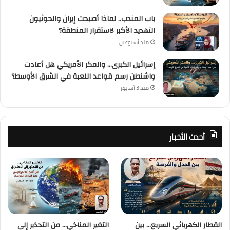
باب المندب.. لماذا أصبحت إيران والحوثيون
التهديد الأكبر لاستقرار المنطقة؟
منذ أسبوعين
إسرائيل الكبرى… والمكر الأمريكي هل أعادت
واشنطن رسم قواعد اللعبة في الشرق الأوسط؟
منذ 3 أسابيع
أحدث الأخبار
القطار الكهربائي السريع… بين
التغير المناخي… من التحذير إلى