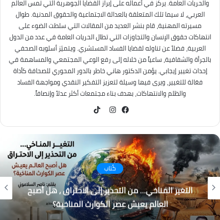
والحريات العامة. يركز في أعماله على إبراز القضايا الجوهرية التي تمس العالم
العربي، لا سيما تلك المتعلقة بالعدالة الاجتماعية والحقوق المدنية. طوال
مسيرته المهنية، قام بنشر العديد من المقالات التي سلطت الضوء على
انتهاكات حقوق الإنسان والتجاوزات التي تطال الحريات العامة في عدد من الدول
العربية، فضلاً عن تناوله لقضايا الفساد المستشري. ويتميّز أسلوبه الصحفي
بالجرأة والشفافية، ساعياً من خلاله إلى رفع الوعي المجتمعي والمساهمة في
إحداث تغيير إيجابي. يؤمن الدكتور هاني خاطر بالدور المحوري للصحافة كأداة
فعّالة للتغيير، ويرى فيها وسيلة لتعزيز التفكير النقدي ومواجهة الفساد
والظلم والانتهاكات، بهدف بناء مجتمعات أكثر عدلاً وإنصافاً.
TikTok
فيسبوك
انستقرام
كُتاب
التغير المناخي… من التحذير إلى الاحتراق ، هل أصبح
العالم يعيش عصر الكوارث المناخية؟