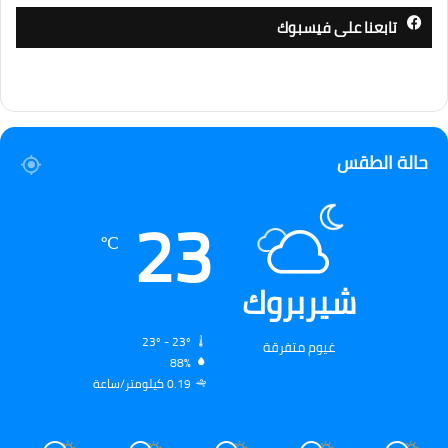
تابعنا على فيسبوك
حالة الطقس
23
℃
شيربروك
23º - 23º
غيوم متفرقة
88%
0.19 كيلومتر/ساعة