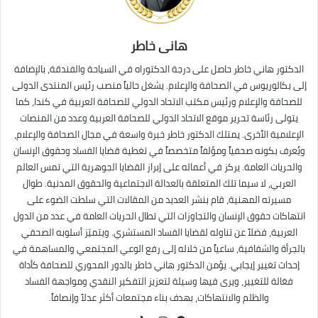
هانى خاطر
الدكتور هاني خاطر حاصل على درجة الدكتوراه في السياحة والفندقة، بالإضافة
إلى بكالوريوس في الصحافة والإعلام. يشغل حالياً منصب رئيس المنتدى الدولى
للصحافة والإعلام ورئيس مكتب الاتحاد الدولي للصحافة العربية في كندا، كما
يتولى رئاسة تحرير موقع الاتحاد الدولي للصحافة العربية وعدد من المنصات
الإعلامية الأخرى. يمتلك الدكتور خاطر خبرة واسعة في مجال الصحافة والإعلام،
ويُعرف بكونه صحفياً ومؤلفاً متخصصاً في تغطية قضايا الفساد وحقوق الإنسان
والحريات العامة. يركز في أعماله على إبراز القضايا الجوهرية التي تمس العالم
العربي، لا سيما تلك المتعلقة بالعدالة الاجتماعية والحقوق المدنية. طوال
مسيرته المهنية، قام بنشر العديد من المقالات التي سلطت الضوء على
انتهاكات حقوق الإنسان والتجاوزات التي تطال الحريات العامة في عدد من الدول
العربية، فضلاً عن تناوله لقضايا الفساد المستشري. ويتميّز أسلوبه الصحفي
بالجرأة والشفافية، ساعياً من خلاله إلى رفع الوعي المجتمعي والمساهمة في
إحداث تغيير إيجابي. يؤمن الدكتور هاني خاطر بالدور المحوري للصحافة كأداة
فعّالة للتغيير، ويرى فيها وسيلة لتعزيز التفكير النقدي ومواجهة الفساد
والظلم والانتهاكات، بهدف بناء مجتمعات أكثر عدلاً وإنصافاً.