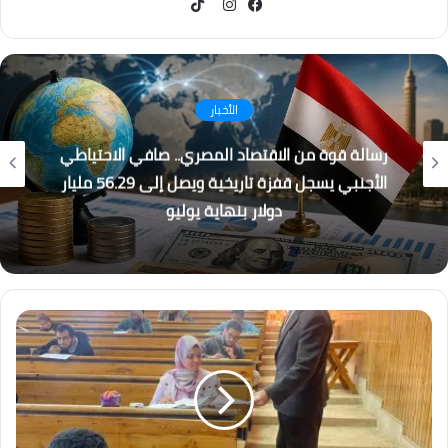
TikTok
فيسبوك
انستقرام
كُتاب
القطار الكهربائي السريع… بين الجدل والفرصة