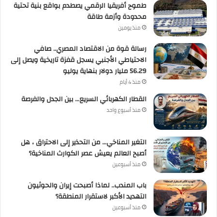
طموح أفريقيا الرقمي يصطدم بواقع بنية تحتية
محدودة وأزمة طاقة
منذ يومين
رسالة قوة من الاقتصاد المصري.. صافي
الاحتياطي الأجنبي يسجل قفزة تاريخية ويصل إلى
56.29 مليار دولار بنهاية يوليو
منذ 4 أيام
القطار الكهربائي السريع… بين الجدل والفرصة
منذ أسبوع واحد
التغير المناخي… من التحذير إلى الاحتراق ، هل
أصبح العالم يعيش عصر الكوارث المناخية؟
منذ أسبوعين
باب المندب.. لماذا أصبحت إيران والحوثيون
التهديد الأكبر لاستقرار المنطقة؟
منذ أسبوعين