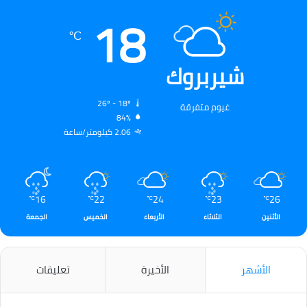
18
℃
شيربروك
26º - 18º
غيوم متفرقة
84%
2.06 كيلومتر/ساعة
16
22
24
23
26
℃
℃
℃
℃
℃
الأثنين
الثلاثاء
الأربعاء
الخميس
الجمعة
الأشهر
الأخيرة
تعليقات