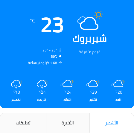
23
℃
شيربروك
23º - 23º
غيوم متفرقة
89%
1.68 كيلومتر/ساعة
18
24
24
29
28
℃
℃
℃
℃
℃
الأحد
الأثنين
الثلاثاء
الأربعاء
الخميس
الأشهر
الأخيرة
تعليقات