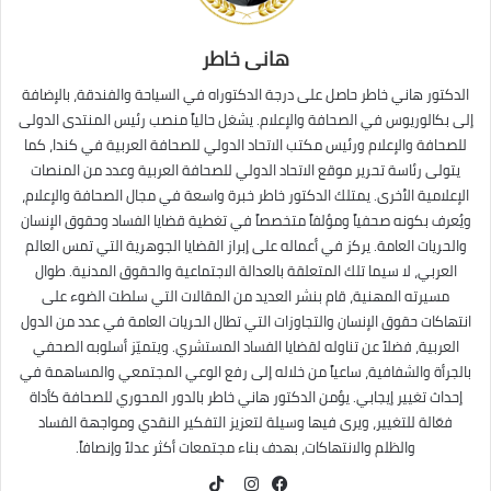
هانى خاطر
الدكتور هاني خاطر حاصل على درجة الدكتوراه في السياحة والفندقة، بالإضافة
إلى بكالوريوس في الصحافة والإعلام. يشغل حالياً منصب رئيس المنتدى الدولى
للصحافة والإعلام ورئيس مكتب الاتحاد الدولي للصحافة العربية في كندا، كما
يتولى رئاسة تحرير موقع الاتحاد الدولي للصحافة العربية وعدد من المنصات
الإعلامية الأخرى. يمتلك الدكتور خاطر خبرة واسعة في مجال الصحافة والإعلام،
ويُعرف بكونه صحفياً ومؤلفاً متخصصاً في تغطية قضايا الفساد وحقوق الإنسان
والحريات العامة. يركز في أعماله على إبراز القضايا الجوهرية التي تمس العالم
العربي، لا سيما تلك المتعلقة بالعدالة الاجتماعية والحقوق المدنية. طوال
مسيرته المهنية، قام بنشر العديد من المقالات التي سلطت الضوء على
انتهاكات حقوق الإنسان والتجاوزات التي تطال الحريات العامة في عدد من الدول
العربية، فضلاً عن تناوله لقضايا الفساد المستشري. ويتميّز أسلوبه الصحفي
بالجرأة والشفافية، ساعياً من خلاله إلى رفع الوعي المجتمعي والمساهمة في
إحداث تغيير إيجابي. يؤمن الدكتور هاني خاطر بالدور المحوري للصحافة كأداة
فعّالة للتغيير، ويرى فيها وسيلة لتعزيز التفكير النقدي ومواجهة الفساد
والظلم والانتهاكات، بهدف بناء مجتمعات أكثر عدلاً وإنصافاً.
TikTok