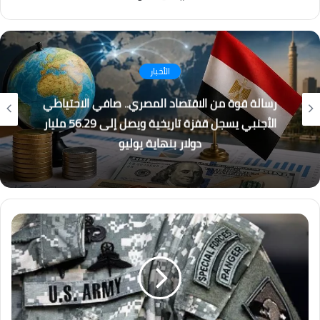
فيسبوك
انستقرام
كُتاب
القطار الكهربائي السريع… بين الجدل والفرصة