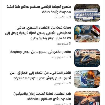
طموح أفريقيا الرقمي يصطدم بواقع بنية تحتية
محدودة وأزمة طاقة
منذ 3 ساعات
رسالة قوة من الاقتصاد المصري.. صافي
الاحتياطي الأجنبي يسجل قفزة تاريخية ويصل إلى
56.29 مليار دولار بنهاية يوليو
منذ يومين
القطار الكهربائي السريع… بين الجدل والفرصة
منذ أسبوع واحد
التغير المناخي… من التحذير إلى الاحتراق ، هل
أصبح العالم يعيش عصر الكوارث المناخية؟
منذ أسبوعين
باب المندب.. لماذا أصبحت إيران والحوثيون
التهديد الأكبر لاستقرار المنطقة؟
منذ أسبوعين