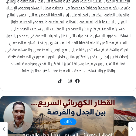
الإعلامية الأخرى. يمتلك الدكتور خاطر خبرة واسعة في مجال الصحافة والإعلام،
ويُعرف بكونه صحفياً ومؤلفاً متخصصاً في تغطية قضايا الفساد وحقوق الإنسان
والحريات العامة. يركز في أعماله على إبراز القضايا الجوهرية التي تمس العالم
العربي، لا سيما تلك المتعلقة بالعدالة الاجتماعية والحقوق المدنية. طوال
مسيرته المهنية، قام بنشر العديد من المقالات التي سلطت الضوء على
انتهاكات حقوق الإنسان والتجاوزات التي تطال الحريات العامة في عدد من الدول
العربية، فضلاً عن تناوله لقضايا الفساد المستشري. ويتميّز أسلوبه الصحفي
بالجرأة والشفافية، ساعياً من خلاله إلى رفع الوعي المجتمعي والمساهمة في
إحداث تغيير إيجابي. يؤمن الدكتور هاني خاطر بالدور المحوري للصحافة كأداة
فعّالة للتغيير، ويرى فيها وسيلة لتعزيز التفكير النقدي ومواجهة الفساد
والظلم والانتهاكات، بهدف بناء مجتمعات أكثر عدلاً وإنصافاً.
TikTok
فيسبوك
انستقرام
كُتاب
القطار الكهربائي السريع… بين الجدل والفرصة