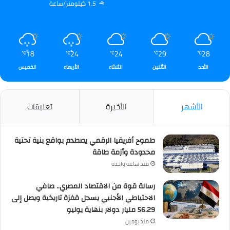
1.5 كيلومتر/ساعة
18
24
24
29
28
℃
℃
℃
℃
℃
الأحد
الأثنين
الثلاثاء
الأربعاء
الخميس
الأشهر
الأخيرة
تعليقات
طموح أفريقيا الرقمي يصطدم بواقع بنية تحتية
محدودة وأزمة طاقة
منذ ساعة واحدة
رسالة قوة من الاقتصاد المصري.. صافي
الاحتياطي الأجنبي يسجل قفزة تاريخية ويصل إلى
56.29 مليار دولار بنهاية يوليو
منذ يومين