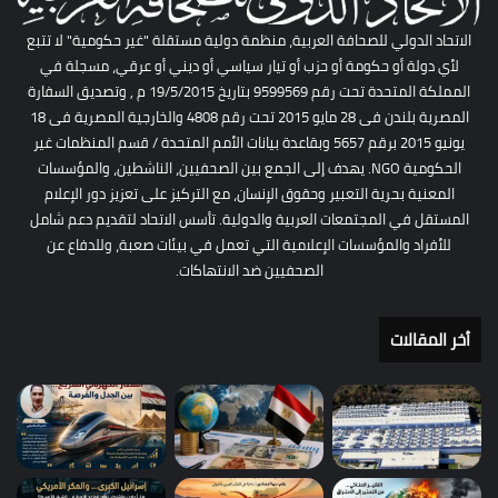
الاتحاد الدولي للصحافة العربية، منظمة دولية مستقلة "غير حكومية" لا تتبع
لأي دولة أو حكومة أو حزب أو تيار سياسي أو ديني أو عرقي، مسجلة في
المملكة المتحدة تحت رقم 9599569 بتاريخ 19/5/2015 م , وتصديق السفارة
المصرية بلندن فى 28 مايو 2015 تحت رقم 4808 والخارجية المصرية فى 18
يونيو 2015 برقم 5657 وبقاعدة بيانات الأمم المتحدة / قسم المنظمات غير
الحكومية NGO. يهدف إلى الجمع بين الصحفيين، الناشطين، والمؤسسات
المعنية بحرية التعبير وحقوق الإنسان، مع التركيز على تعزيز دور الإعلام
المستقل في المجتمعات العربية والدولية. تأسس الاتحاد لتقديم دعم شامل
للأفراد والمؤسسات الإعلامية التي تعمل في بيئات صعبة، وللدفاع عن
الصحفيين ضد الانتهاكات.
أخر المقالات