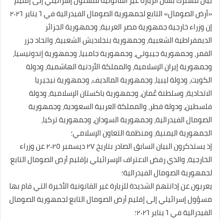
بيان مشترك بشأن الزيارة غير القانونية لمسئول إسرائيلي إلى إقليم
«أرض الصومال» التابع لجمهورية الصومال الفيدرالية في ٦ يناير ٢٠٢٦
إن وزراء خارجية جمهورية مصر العربية، وجمهورية الجزائر
الديمقراطية الشعبية، وجمهورية بنجلاديش الشعبية، واتحاد جزر
القمر، وجمهورية جيبوتي، وجمهورية جامبيا، وجمهورية إندونيسيا،
وجمهورية إيران الإسلامية، والمملكة الأردنية الهاشمية، ودولة
الكويت، ودولة ليبيا، وجمهورية المالديف، وجمهورية نيجيريا
الاتحادية، وسلطنة عُمان، وجمهورية باكستان الإسلامية، ودولة
فلسطين، ودولة قطر، والمملكة العربية السعودية، وجمهورية
الصومال الفيدرالية، وجمهورية السودان، وجمهورية تركيا،
الجمهورية اليمنية، ومنظمة التعاون الإسلامي؛
إذ يستذكرون البيان السابق الصادر بتاريخ ٢٧ ديسمبر ٢٠٢٥ عن وزراء
الخارجية، والذي رفض الاعتراف الإسرائيلي بإقليم أرض الصومال التابع
لجمهورية الصومال الفيدرالية؛
يعربون عن إدانتهم الشديدة للزيارة غير القانونية الأخيرة التي قام بها
مسؤول إسرائيلي إلى إقليم أرض الصومال التابع لجمهورية الصومال
الفيدرالية في ٦ يناير ٢٠٢٦؛