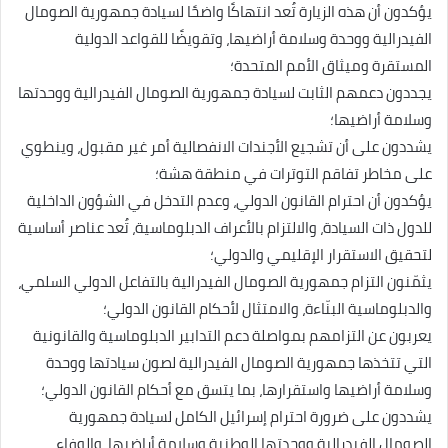
يؤكدون أن هذه الزيارة تُعد انتهاكًا واضحًا لسيادة جمهورية الصومال
الفيدرالية ووحدة وسلامة أراضيها، وتقويضًا للقواعد الدولية
المستقرة وميثاق الأمم المتحدة؛
يجددون دعمهم الثابت لسيادة جمهورية الصومال الفيدرالية ووحدتها
وسلامة أراضيها؛
يشددون على أن تشجيع الأجندات الانفصالية أمر غير مقبول، وينطوي
على مخاطر تفاقم التوترات في منطقة هشة؛
يؤكدون أن احترام القانون الدولي، وعدم التدخل في الشؤون الداخلية
للدول ذات السيادة، والالتزام بالأعراف الدبلوماسية، تُعد عناصر أساسية
لتحقيق الاستقرار الإقليمي والدولي؛
يثمّنون التزام جمهورية الصومال الفيدرالية بالتفاعل الدولي السلمي،
والدبلوماسية البنّاءة، والامتثال لأحكام القانون الدولي؛
يعربون عن التزامهم بمواصلة دعم التدابير الدبلوماسية والقانونية
التي تتخذها جمهورية الصومال الفيدرالية لصون سيادتها ووحدة
وسلامة أراضيها واستقرارها، بما يتسق مع أحكام القانون الدولي؛
يشددون على ضرورة احترام إسرائيل الكامل لسيادة جمهورية
الصومال الفيدرالية ووحدتها الوطنية وسلامة أراضيها، والوفاء