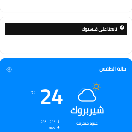
تابعنا على فيسبوك
حالة الطقس
24
℃
شيربروك
24º - 24º
غيوم متفرقة
86%