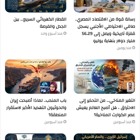
رسالة قوة من الاقتصاد المصري..
القطار الكهربائي السريع… بين
صافي الاحتياطي الأجنبي يسجل
الجدل والفرصة
قفزة تاريخية ويصل إلى 56.29
منذ أسبوع واحد
مليار دولار بنهاية يوليو
منذ يومين
التغير المناخي… من التحذير إلى
باب المندب.. لماذا أصبحت إيران
الاحتراق ، هل أصبح العالم يعيش
والحوثيون التهديد الأكبر لاستقرار
عصر الكوارث المناخية؟
المنطقة؟
منذ أسبوعين
منذ أسبوعين