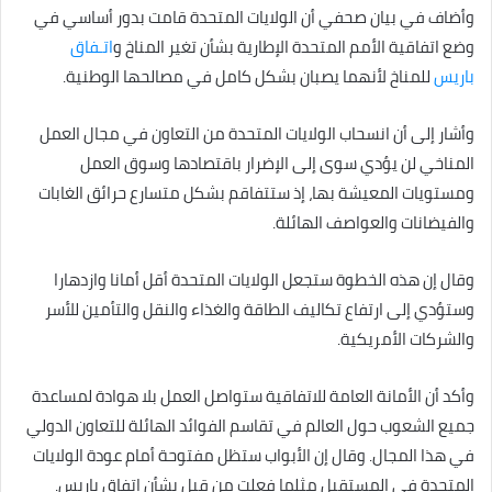
وأضاف في بيان صحفي أن الولايات المتحدة قامت بدور أساسي في
وضع اتفاقية الأمم المتحدة الإطارية بشأن تغير المناخ و
اتـفاق
باريس
للمناخ لأنهما يصبان بشكل كامل في مصالحها الوطنية.
وأشار إلى أن انسحاب الولايات المتحدة من التعاون في مجال العمل
المناخي لن يؤدي سوى إلى الإضرار باقتصادها وسوق العمل
ومستويات المعيشة بها، إذ ستتفاقم بشكل متسارع حرائق الغابات
والفيضانات والعواصف الهائلة.
وقال إن هذه الخطوة ستجعل الولايات المتحدة أقل أمانا وازدهارا
وستؤدي إلى ارتفاع تكاليف الطاقة والغذاء والنقل والتأمين للأسر
والشركات الأمريكية.
وأكد أن الأمانة العامة للاتفاقية ستواصل العمل بلا هوادة لمساعدة
جميع الشعوب حول العالم في تقاسم الفوائد الهائلة للتعاون الدولي
في هذا المجال. وقال إن الأبواب ستظل مفتوحة أمام عودة الولايات
المتحدة في المستقبل مثلما فعلت من قبل بشأن اتفاق باريس.