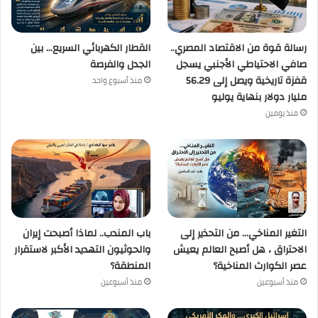
رسالة قوة من الاقتصاد المصري..
القطار الكهربائي السريع… بين
صافي الاحتياطي الأجنبي يسجل
الجدل والفرصة
قفزة تاريخية ويصل إلى 56.29
منذ أسبوع واحد
مليار دولار بنهاية يوليو
منذ يومين
التغير المناخي… من التحذير إلى
باب المندب.. لماذا أصبحت إيران
الاحتراق ، هل أصبح العالم يعيش
والحوثيون التهديد الأكبر لاستقرار
عصر الكوارث المناخية؟
المنطقة؟
منذ أسبوعين
منذ أسبوعين