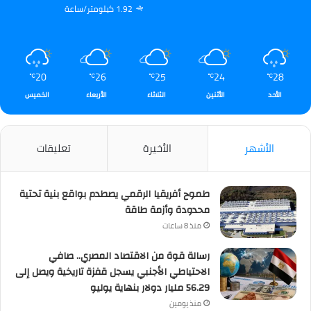
1.92 كيلومتر/ساعة
20
26
25
24
28
℃
℃
℃
℃
℃
الأحد
الأثنين
الثلاثاء
الأربعاء
الخميس
الأشهر
الأخيرة
تعليقات
طموح أفريقيا الرقمي يصطدم بواقع بنية تحتية
محدودة وأزمة طاقة
منذ 8 ساعات
رسالة قوة من الاقتصاد المصري.. صافي
الاحتياطي الأجنبي يسجل قفزة تاريخية ويصل إلى
56.29 مليار دولار بنهاية يوليو
منذ يومين