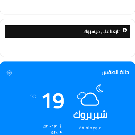
تابعنا على فيسبوك
حالة الطقس
19
℃
شيربروك
28º - 19º
غيوم متفرقة
95%