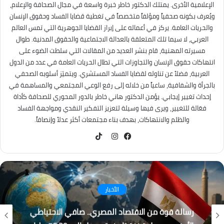
الإعلامية الأخرى. يمتلك الدكتور خاطر خبرة واسعة في مجال الصحافة والإعلام،
ويُعرف بكونه صحفياً ومؤلفاً متخصصاً في تغطية قضايا الفساد وحقوق الإنسان
والحريات العامة. يركز في أعماله على إبراز القضايا الجوهرية التي تمس العالم
العربي، لا سيما تلك المتعلقة بالعدالة الاجتماعية والحقوق المدنية. طوال
مسيرته المهنية، قام بنشر العديد من المقالات التي سلطت الضوء على
انتهاكات حقوق الإنسان والتجاوزات التي تطال الحريات العامة في عدد من الدول
العربية، فضلاً عن تناوله لقضايا الفساد المستشري. ويتميّز أسلوبه الصحفي
بالجرأة والشفافية، ساعياً من خلاله إلى رفع الوعي المجتمعي والمساهمة في
إحداث تغيير إيجابي. يؤمن الدكتور هاني خاطر بالدور المحوري للصحافة كأداة
فعّالة للتغيير، ويرى فيها وسيلة لتعزيز التفكير النقدي ومواجهة الفساد
والظلم والانتهاكات، بهدف بناء مجتمعات أكثر عدلاً وإنصافاً.
TikTok
فيسبوك
انستقرام
كُتاب