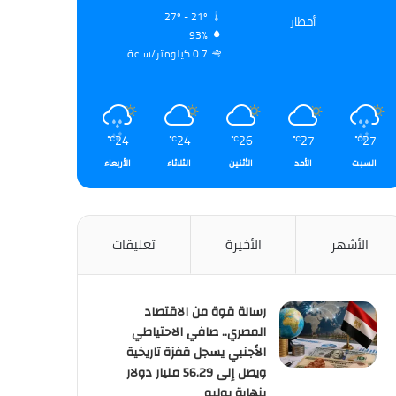
27º - 21º
أمطار
93%
0.7 كيلومتر/ساعة
24
24
26
27
27
℃
℃
℃
℃
℃
السبت
الأحد
الأثنين
الثلاثاء
الأربعاء
الأشهر
الأخيرة
تعليقات
رسالة قوة من الاقتصاد
المصري.. صافي الاحتياطي
الأجنبي يسجل قفزة تاريخية
ويصل إلى 56.29 مليار دولار
بنهاية يوليو