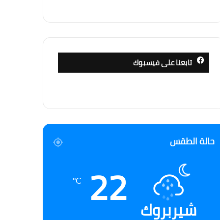
تابعنا على فيسبوك
حالة الطقس
22
℃
شيربروك