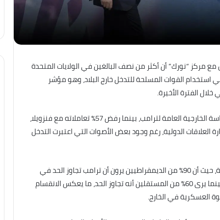
مع مركز “نورك” أن أكثر من نصف البالغين في الولايات المتحدة
في استخدام القوات المسلحة للتدخل خارج البلاد، وهو مؤشر
خلال الفترة الأخيرة.
وبحسب نتائج الاستطلاع، رفض 61% من المشاركين السياسة الخارجية العامة لترامب، بينما رفض 57% تعاملاته مع فنزويلا،
ة العلاقات الدولية، رغم وجود بعض الأصوات التي اعتبرت التدخل
ويبرز الاستطلاع فجوة حزبية واضحة بحسب رؤية الإخبارية، حيث أن 90% من الديمقراطيين يرون أن ترامب تجاوز الحد في
التدخلات العسكرية، مقابل 20% فقط من الجمهوريين، بينما يرى 60% من المستقلين أنه تجاوز الحد، ما يعكس الانقسام
وة العسكرية في الخارج.