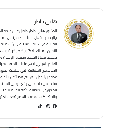
هانى خاطر
الدكتور هاني خاطر حاصل على درجة ال
والإعلام. يشغل حالياً منصب رئيس الم
العربية في كندا، كما يتولى رئاسة تحر
الأخرى. يمتلك الدكتور خاطر خبرة واس
تغطية قضايا الفساد وحقوق الإنسان وال
العالم العربي، لا سيما تلك المتعلقة ب
العديد من المقالات التي سلطت الضوء 
عدد من الدول العربية، فضلاً عن تناول
ساعياً من خلاله إلى رفع الوعي المجت
المحوري للصحافة كأداة فعّالة للتغيير
والانتهاكات، بهدف بناء مجتمعات أكثر عد
TikTok
فيسبوك
انستقرام