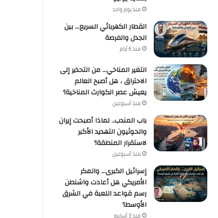
منذ يوم واحد
القطار الكهربائي السريع… بين
الجدل والفرصة
منذ 6 أيام
التغير المناخي… من التحذير إلى
الاحتراق ، هل أصبح العالم
يعيش عصر الكوارث المناخية؟
منذ أسبوعين
باب المندب.. لماذا أصبحت إيران
والحوثيون التهديد الأكبر
لاستقرار المنطقة؟
منذ أسبوعين
إسرائيل الكبرى… والمكر
الأمريكي هل أعادت واشنطن
رسم قواعد اللعبة في الشرق
الأوسط؟
منذ 3 أسابيع