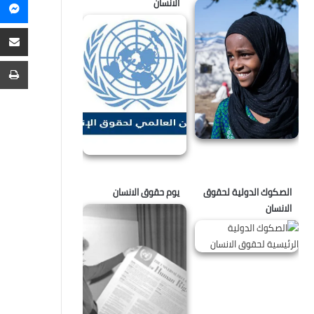
م
الانسان
م
ع
ا
ط
الصكوك الدولية لحقوق
يوم حقوق الانسان
الانسان