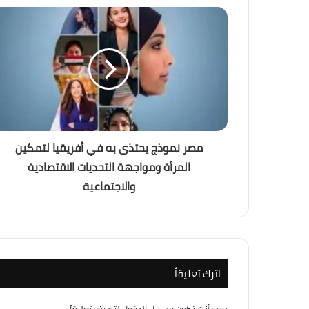
القطار الكهربائي السريع… بين الجدل والفرصة
منذ أسبوعين
التغير المناخي… من التحذير إلى الاحتراق ، ه
مصر نموذج يحتذى به في أفريقيا لتمكين
منذ أسبوعين
المرأة ومواجهة التحديات الاقتصادية
باب المندب.. لماذا أصبحت إيران والحوثيون الته
والاجتماعية
منذ 3 أسابيع
إسرائيل الكبرى… والمكر الأمريكي هل أعادت
اترك تعليقاً