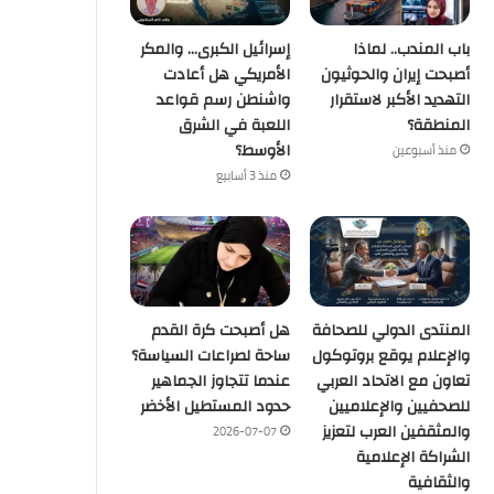
باب المندب.. لماذا
إسرائيل الكبرى… والمكر
أصبحت إيران والحوثيون
الأمريكي هل أعادت
التهديد الأكبر لاستقرار
واشنطن رسم قواعد
المنطقة؟
اللعبة في الشرق
الأوسط؟
منذ أسبوعين
منذ 3 أسابيع
المنتدى الدولي للصحافة
هل أصبحت كرة القدم
والإعلام يوقع بروتوكول
ساحة لصراعات السياسة؟
تعاون مع الاتحاد العربي
عندما تتجاوز الجماهير
للصحفيين والإعلاميين
حدود المستطيل الأخضر
والمثقفين العرب لتعزيز
2026-07-07
الشراكة الإعلامية
والثقافية