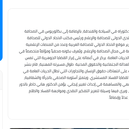
دكتوراه في السياحة والفندقة، بالإضافة إلى بكالوريوس في الصحافة
نتدى الدولى للصحافة والإعلام ورئيس مكتب الاتحاد الدولي للصحافة
ير موقع الاتحاد الدولي للصحافة العربية وعدد من المنصات الإعلامية
عة في مجال الصحافة والإعلام، ويُعرف بكونه صحفياً ومؤلفاً متخصصاً في
حريات العامة. يركز في أعماله على إبراز القضايا الجوهرية التي تمس
العدالة الاجتماعية والحقوق المدنية. طوال مسيرته المهنية، قام بنشر
على انتهاكات حقوق الإنسان والتجاوزات التي تطال الحريات العامة في
ه لقضايا الفساد المستشري. ويتميّز أسلوبه الصحفي بالجرأة والشفافية،
معي والمساهمة في إحداث تغيير إيجابي. يؤمن الدكتور هاني خاطر بالدور
، ويرى فيها وسيلة لتعزيز التفكير النقدي ومواجهة الفساد والظلم
لاً وإنصافاً.