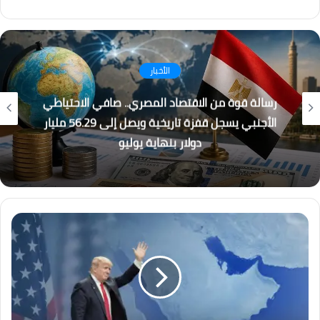
فيسبوك
انستقرام
كُتاب
القطار الكهربائي السريع… بين الجدل والفرصة