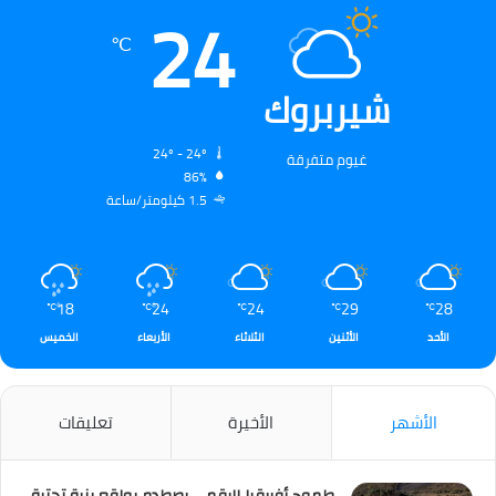
24
℃
شيربروك
24º - 24º
غيوم متفرقة
86%
1.5 كيلومتر/ساعة
18
24
24
29
28
℃
℃
℃
℃
℃
الأحد
الأثنين
الثلاثاء
الأربعاء
الخميس
الأشهر
الأخيرة
تعليقات