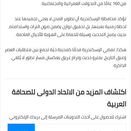
من 160 عامًا من التحولات العمرانية والاجتماعية.
تؤكد محافظة الإسكندرية أن تطوير المدن لا يعني تجميدها عند
لحظة زمنية بعينها، بل تحقيق توازن يضمن صون التراث واستدامته،
بحيث يصبح التحديث وسيلة للحفاظ على الهوية للأجيال القادمة.
هكذا، تمضي الإسكندرية قدمًا كمدينة حيّة تجمع بين متطلبات العصر
وعبق التاريخ، بمترو حديث وترام عريق يعكسان مسار تطور لا يُلغي
الذاكرة.
اكتشاف المزيد من الاتحاد الدولى للصحافة
العربية
اشترك للحصول على أحدث التدوينات المرسلة إلى بريدك الإلكتروني.
كتابة