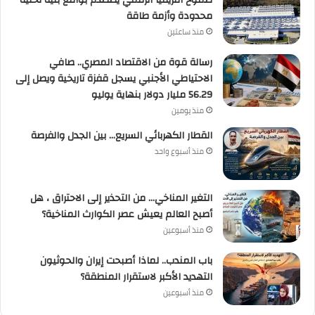
طموح أفريقيا الرقمي يصطدم بواقع بنية تحتية
محدودة وأزمة طاقة
منذ ساعتين
رسالة قوة من الاقتصاد المصري.. صافي
الاحتياطي الأجنبي يسجل قفزة تاريخية ويصل إلى
56.29 مليار دولار بنهاية يوليو
منذ يومين
القطار الكهربائي السريع… بين الجدل والفرصة
منذ أسبوع واحد
التغير المناخي… من التحذير إلى الاحتراق ، هل
أصبح العالم يعيش عصر الكوارث المناخية؟
منذ أسبوعين
باب المندب.. لماذا أصبحت إيران والحوثيون
التهديد الأكبر لاستقرار المنطقة؟
منذ أسبوعين