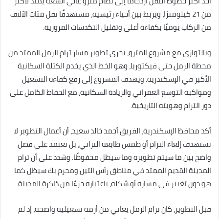
أحد أكثر خطوط النقل ازدحامًا إلى نظام مترو عالي السعة يمتد لأكثر
من 21 كيلومترًا، ويربط بين أحياء رئيسية، مستهدفًا نقل مئات الآلاف
من الركاب يوميًا بكفاءة أعلى وتقليل التكدسات المرورية.
وبالتوازي مع مشروع المترو، يجري تطوير مسار ترام الرمل الممتد من
محطة الرمل حتى فيكتوريا، وهو الخط الذي يخدم الكتلة السكانية
الأكبر في الإسكندرية. ويهدف المشروع إلى رفع كفاءة التشغيل
ومواكبة التوسع العمراني والزيادة السكانية، مع الحفاظ الكامل على
دور الترام وهويته التاريخية.
أكد محافظ الإسكندرية، الفريق أحمد خالد سعيد، أن أعمال التطوير لا
تستهدف إلغاء الترام أو طمس طابعه التراثي، بل تعتمد على فصل
واضح بين ما سيتم تطويره وما سيظل محفوظًا. وشدد على أن ترام
المدينة القديم الممتد في مناطق رأس التين ومحرم بك سيظل كما
هو دون تغيير في مساره أو شكله، باعتباره جزءًا من ذاكرة المدينة.
قبل التطوير، كان ترام الرمل يعاني من أزمة تشغيلية واضحة، إذ لم