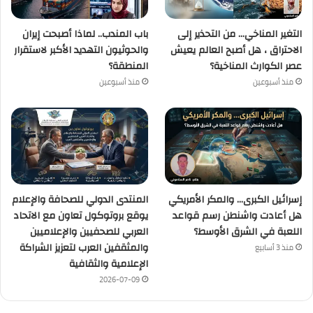
التغير المناخي… من التحذير إلى
باب المندب.. لماذا أصبحت إيران
الاحتراق ، هل أصبح العالم يعيش
والحوثيون التهديد الأكبر لاستقرار
عصر الكوارث المناخية؟
المنطقة؟
منذ أسبوعين
منذ أسبوعين
إسرائيل الكبرى… والمكر الأمريكي
المنتدى الدولي للصحافة والإعلام
هل أعادت واشنطن رسم قواعد
يوقع بروتوكول تعاون مع الاتحاد
اللعبة في الشرق الأوسط؟
العربي للصحفيين والإعلاميين
والمثقفين العرب لتعزيز الشراكة
منذ 3 أسابيع
الإعلامية والثقافية
2026-07-09