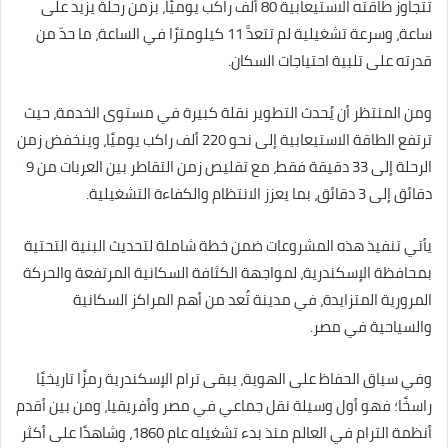
تتجاوز طاقته الاستيعابية 80 ألف راكب يوميًا، بزمن رحلة يزيد على
ساعة، وسرعة تشغيلية لم تتعدَّ 11 كيلومترًا في الساعة، ما حدّ من
قدرته على تلبية احتياجات السكان.
ومن المنتظر أن يُحدث التطوير نقلة كبيرة في مستوى الخدمة، حيث
ترتفع الطاقة الاستيعابية إلى نحو 220 ألف راكب يوميًا، وينخفض زمن
الرحلة إلى 33 دقيقة فقط، مع تقليص زمن التقاطر بين العربات من 9
دقائق إلى 3 دقائق، بما يعزز الانتظام والكفاءة التشغيلية.
يأتي تنفيذ هذه المشروعات ضمن خطة شاملة لتحديث البنية التحتية
بمحافظة الإسكندرية، لمواجهة الكثافة السكانية المرتفعة والحركة
المرورية المتزايدة، في مدينة تُعد من أهم المراكز السكانية
والسياحية في مصر.
وفي سياق الحفاظ على الهوية، يبقى ترام الإسكندرية رمزًا تاريخيًا
راسخًا؛ فهو أول وسيلة نقل جماعي في مصر وأفريقيا، ومن بين أقدم
أنظمة الترام في العالم منذ بدء تشغيله عام 1860، وشاهدًا على أكثر