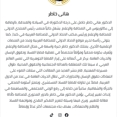
هانى خاطر
الدكتور هاني خاطر حاصل على درجة الدكتوراه في السياحة والفندقة، بالإضافة
إلى بكالوريوس في الصحافة والإعلام. يشغل حالياً منصب رئيس المنتدى الدولى
للصحافة والإعلام ورئيس مكتب الاتحاد الدولي للصحافة العربية في كندا، كما
يتولى رئاسة تحرير موقع الاتحاد الدولي للصحافة العربية وعدد من المنصات
الإعلامية الأخرى. يمتلك الدكتور خاطر خبرة واسعة في مجال الصحافة والإعلام،
ويُعرف بكونه صحفياً ومؤلفاً متخصصاً في تغطية قضايا الفساد وحقوق الإنسان
والحريات العامة. يركز في أعماله على إبراز القضايا الجوهرية التي تمس العالم
العربي، لا سيما تلك المتعلقة بالعدالة الاجتماعية والحقوق المدنية. طوال
مسيرته المهنية، قام بنشر العديد من المقالات التي سلطت الضوء على
انتهاكات حقوق الإنسان والتجاوزات التي تطال الحريات العامة في عدد من الدول
العربية، فضلاً عن تناوله لقضايا الفساد المستشري. ويتميّز أسلوبه الصحفي
بالجرأة والشفافية، ساعياً من خلاله إلى رفع الوعي المجتمعي والمساهمة في
إحداث تغيير إيجابي. يؤمن الدكتور هاني خاطر بالدور المحوري للصحافة كأداة
فعّالة للتغيير، ويرى فيها وسيلة لتعزيز التفكير النقدي ومواجهة الفساد
والظلم والانتهاكات، بهدف بناء مجتمعات أكثر عدلاً وإنصافاً.
TikTok