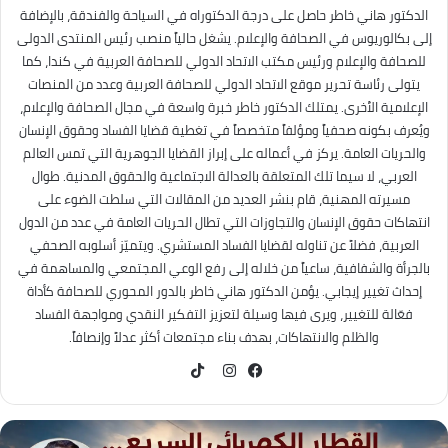
الدكتور هاني خاطر حاصل على درجة الدكتوراه في السياحة والفندقة، بالإضافة
إلى بكالوريوس في الصحافة والإعلام. يشغل حالياً منصب رئيس المنتدى الدولى
للصحافة والإعلام ورئيس مكتب الاتحاد الدولي للصحافة العربية في كندا، كما
يتولى رئاسة تحرير موقع الاتحاد الدولي للصحافة العربية وعدد من المنصات
الإعلامية الأخرى. يمتلك الدكتور خاطر خبرة واسعة في مجال الصحافة والإعلام،
ويُعرف بكونه صحفياً ومؤلفاً متخصصاً في تغطية قضايا الفساد وحقوق الإنسان
والحريات العامة. يركز في أعماله على إبراز القضايا الجوهرية التي تمس العالم
العربي، لا سيما تلك المتعلقة بالعدالة الاجتماعية والحقوق المدنية. طوال
مسيرته المهنية، قام بنشر العديد من المقالات التي سلطت الضوء على
انتهاكات حقوق الإنسان والتجاوزات التي تطال الحريات العامة في عدد من الدول
العربية، فضلاً عن تناوله لقضايا الفساد المستشري. ويتميّز أسلوبه الصحفي
بالجرأة والشفافية، ساعياً من خلاله إلى رفع الوعي المجتمعي والمساهمة في
إحداث تغيير إيجابي. يؤمن الدكتور هاني خاطر بالدور المحوري للصحافة كأداة
فعّالة للتغيير، ويرى فيها وسيلة لتعزيز التفكير النقدي ومواجهة الفساد
والظلم والانتهاكات، بهدف بناء مجتمعات أكثر عدلاً وإنصافاً.
TikTok
فيسبوك
انستقرام