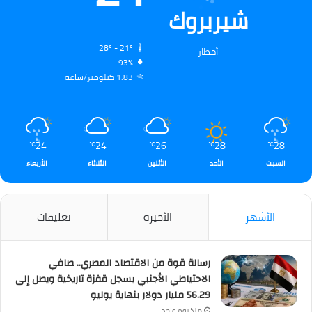
شيربروك
28º - 21º
أمطار
93%
1.83 كيلومتر/ساعة
24
24
26
28
28
℃
℃
℃
℃
℃
السبت
الأحد
الأثنين
الثلاثاء
الأربعاء
الأشهر
الأخيرة
تعليقات
رسالة قوة من الاقتصاد المصري.. صافي
الاحتياطي الأجنبي يسجل قفزة تاريخية ويصل إلى
56.29 مليار دولار بنهاية يوليو
منذ يوم واحد