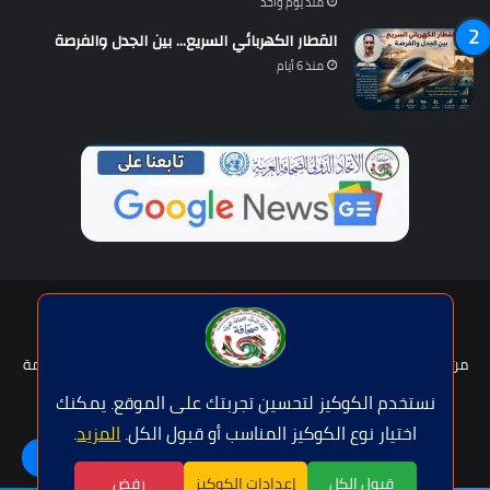
منذ يوم واحد
القطار الكهربائي السريع… بين الجدل والفرصة
منذ 6 أيام
حقوق النشر © | جميع الحقوق محفوظة للاتحاد الدولى للصحافة العربية
2026
من نحن؟
هيئة التحرير
عضوية الإتحاد
سياسة الخصوصية
شروط الخدمة
للإعلان
اتصل بنا
نستخدم الكوكيز لتحسين تجربتك على الموقع. يمكنك
اختيار نوع الكوكيز المناسب أو قبول الكل.
المزيد
.
فيسبوك
تويتر
يوتيوب
واتساب
اللغة | Langue
قبول الكل
إعدادات الكوكيز
رفض