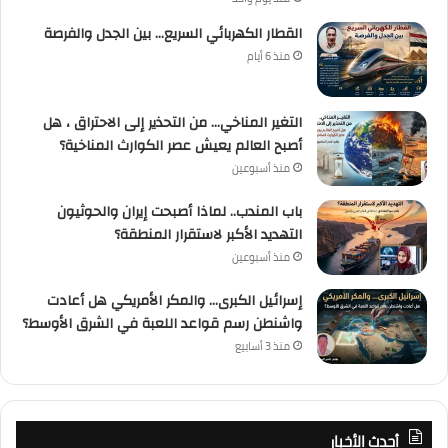
القطار الكهربائي السريع… بين الجدل والفرصة
منذ 6 أيام
التغير المناخي… من التحذير إلى الاحتراق ، هل
أصبح العالم يعيش عصر الكوارث المناخية؟
منذ أسبوعين
باب المندب.. لماذا أصبحت إيران والحوثيون
التهديد الأكبر لاستقرار المنطقة؟
منذ أسبوعين
إسرائيل الكبرى… والمكر الأمريكي هل أعادت
واشنطن رسم قواعد اللعبة في الشرق الأوسط؟
منذ 3 أسابيع
أحدث الأخبار