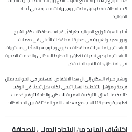
هذا التراجع جاء مترافقًا مع تفاوت واضح بين المحافظات، حيث سجلت
9 محافظات فقط وفق ماعت جروب، زيادات محدودة في أعداد
المواليد.
أما بالنسبة لتوزيع المواليد جغرافيًا، فجاءت محافظات كفر الشيخ
وبورسعيد والغربية في صدارة المحافظات الأعلى في معدلات
الولادات، بينما سجلت محافظات مطروح وجنوب سيناء أدنى مستويات
الولادات، ما يطرح تحديات تتعلق بالتخطيط السكاني والخدمات الصحية
في المناطق ذات النمو المنخفض.
ويشير خبراء السكان إلى أن هذا الانخفاض المستمر في المواليد يمثل
فرصة ومؤشرًا للتخطيط الاستراتيجي، لكنه يظل تحديًا في الوقت
ذاته فيما يتعلق بالتركيبة العمرية للسكان، والحاجة لتوفير خدمات
تعليمية وصحية تتناسب مع معدلات النمو المختلفة بين المحافظات.
اكتشاف المزيد من الاتحاد الدولى للصحافة