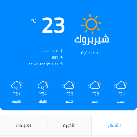
23
℃
شيربروك
27º - 23º
سماء صافية
88%
1.31 كيلومتر/ساعة
21
24
26
28
27
℃
℃
℃
℃
℃
السبت
الأحد
الأثنين
الثلاثاء
الأربعاء
الأشهر
الأخيرة
تعليقات