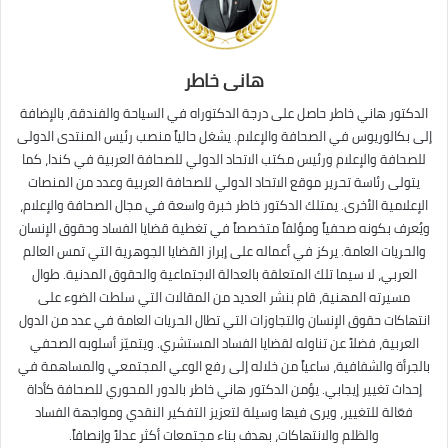
هانى خاطر
الدكتور هاني خاطر حاصل على درجة الدكتوراه في السياحة والفندقة، بالإضافة
إلى بكالوريوس في الصحافة والإعلام. يشغل حالياً منصب رئيس المنتدى الدولى
للصحافة والإعلام ورئيس مكتب الاتحاد الدولي للصحافة العربية في كندا، كما
يتولى رئاسة تحرير موقع الاتحاد الدولي للصحافة العربية وعدد من المنصات
الإعلامية الأخرى. يمتلك الدكتور خاطر خبرة واسعة في مجال الصحافة والإعلام،
ويُعرف بكونه صحفياً ومؤلفاً متخصصاً في تغطية قضايا الفساد وحقوق الإنسان
والحريات العامة. يركز في أعماله على إبراز القضايا الجوهرية التي تمس العالم
العربي، لا سيما تلك المتعلقة بالعدالة الاجتماعية والحقوق المدنية. طوال
مسيرته المهنية، قام بنشر العديد من المقالات التي سلطت الضوء على
انتهاكات حقوق الإنسان والتجاوزات التي تطال الحريات العامة في عدد من الدول
العربية، فضلاً عن تناوله لقضايا الفساد المستشري. ويتميّز أسلوبه الصحفي
بالجرأة والشفافية، ساعياً من خلاله إلى رفع الوعي المجتمعي والمساهمة في
إحداث تغيير إيجابي. يؤمن الدكتور هاني خاطر بالدور المحوري للصحافة كأداة
فعّالة للتغيير، ويرى فيها وسيلة لتعزيز التفكير النقدي ومواجهة الفساد
والظلم والانتهاكات، بهدف بناء مجتمعات أكثر عدلاً وإنصافاً.