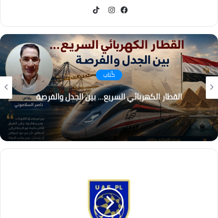
TikTok
فيسبوك
انستقرام
كُتاب
التغير المناخي… من التحذير إلى الاحتراق ، هل أصبح
العالم يعيش عصر الكوارث المناخية؟