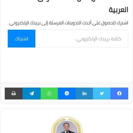
العربية
اشترك للحصول على أحدث التدوينات المرسلة إلى بريدك الإلكتروني.
كتابة
اشتراك
بريدك
الإلكتروني...
فيسبوك
تويتر
لينكدإن
ماسنجر
واتساب
تيلقرام
طبا