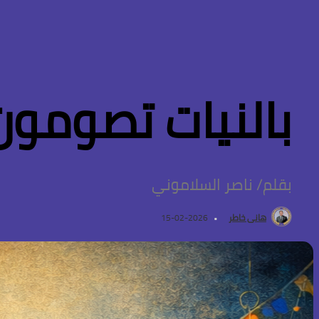
بالنيات تصومون…
بقلم/ ناصر السلاموني
هانى خاطر
2026-02-15