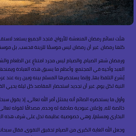
هلّت نسائم رمضان المنعشة للأرواح، فتجد الجميع يستعد لاستقب
كلها رمضان. غير أن رمضان ليس موسمًا للزينة فحسب، بل موسمٌ ل
ورمضان شهر الصيام، والصيام ليس مجرد امتناعٍ عن الطعام والشر
العبد وأخيه في المجتمع. وأعظم ما يسبق هذه العبادة ويمنحها ر
يُشرع التلفظ بها، وإنما يستحضرها المسلم بينه وبين ربه عند ع
النية لكل يوم، غير أن تجديد استحضار المقاصد كل ليلة يحيي القلب
البخاري ومسلم)، وهي خصوصية عظيمة تدل على شرف هذه العب