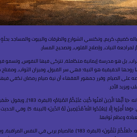
اله كضيفٍ كريم، وتكتسي الشوارع والطرقات والبيوت والمساجد بحلّةٍ
مراجعة النيات، وإصلاح القلوب، وتصحيح المسار.
اب، بل هو مدرسة إيمانية متكاملة، تتزكى فيها النفوس، وتسمو فيها ال
وحها الحقيقية هو النية؛ فهي سر القبول، وميزان الثواب، ومفتاح مض
زمه على الصيام. وقرر جمهور الفقهاء أن نية صيام رمضان تكفي فيها ن
 ويزيد الأجر.
خالصة لله، وإعلان عبودية صادقة له وحده، مصد
ادة وعظم ثوابها.
وجعل الله الغاية الكبرى من الصيام تحقيق التقوى، فقال سبحانه: ﴿لَعَلَّكُمْ