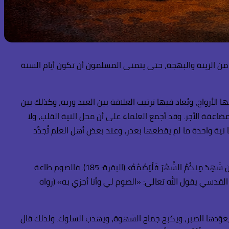
 من الزينة والبهجة، حتى يتمنى المسلمون أن تكون أيام السنة
أرواح، ويُعاد فيها ترتيب العلاقة بين العبد وربه، وكذلك بين
اعفة الأجر. وقد أجمع العلماء على أن محل النية القلب، ولا
ية واحدة ما لم يقطعها بعذر، وعند بعض أهل العلم تُجدَّد
وأول ما يستحضره الصائم أنه يمتثل أمر الله تعالى، إذ يقول سبحانه: ﴿يَا أَيُّهَا الَّذِينَ آمَنُوا كُتِبَ عَلَيْكُمُ الصِّيَامُ﴾ (البقرة: 183)، ويقول: ﴿فَمَن شَهِدَ مِنكُمُ الشَّهْرَ فَلْيَصُمْهُ﴾ (البقرة: 185). فالصوم طاعة
اقًا لقوله تعالى: ﴿وَمَا أُمِرُوا إِلَّا لِيَعْبُدُوا اللَّهَ مُخْلِصِينَ لَهُ الدِّينَ﴾ (البينة: 5). وفي الحديث القدسي يقول الله تعالى: «الصوم لي وأنا أجزي به» (رواه
 تَتَّقُونَ﴾ (البقرة: 183). فالصيام يربي في النفس المراقبة، ويعوّدها الصبر، ويكبح جماح الشهوة، ويهذب السلوك. ولذلك قال