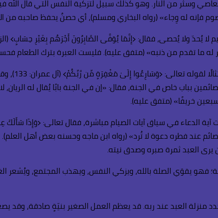
 فإنه له وِجاء» (رواه البخاري ومسلم)، أي حصنٌ يحفظ صاحبه من الا
فر له ما تقدم من ذنبه» (متفق عليه). فليست العبرة بترك الطعام فحسب
ويستحضر الصائم 
جْرًا عَظِيمًا﴾ (الأحزاب: 35). وقد بشر النبي ﷺ الصائمين بباب خاص في الجنة، فقال: «إن في الجنة ب
بعين خريفًا» (متفق عليه).
لصائم عند فطره دعوة لا تُرد» (رواه ابن ماجه وحسنه بعض أهل العلم)
 يرى العبد ثمرة صبره وصدق نيته.
و يقوّي الصلة بالله، ويزكي النفس، ويهذب المجتمع، ويُشعر الغني
منزلة العبد عند ربه. قد يعظم العمل الصغير بنيّةٍ صادقة، وقد يصغر العمل