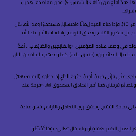
النبي ﷺ: «الصيام جُنّة» (رواه البخاري ومسلم)، أي وقاية من المعاصي وستْر من النار. وهو كذلك سبيل لتزكية النفس التي قال الله فيها: ﴿قَدْ أَفْلَحَ مَن زَكَّاهَا﴾ (الشمس: 9). ومن مقاصده تهذيب
نحراف.
والصيام مدرسة صبر حقيقية، والله تعالى وعد الصابرين بأجرٍ عظيم لا يُحدّ ولا يُحصى، فقال: ﴿إِنَّمَا يُوَفَّى الصَّابِرُونَ أَجْرَهُم بِغَيْرِ حِسَابٍ﴾ (الزمر: 10). فإذا صام العبد إيمانًا واحتسابًا، مستحضرًا وعد الله، كان
، بل بحضور القلب، وصدق التوجه، واحتساب الأجر عند الله.
كذلك نية المسارعة إلى مغفرة الله وجنته، امتثالًا لقوله تعالى: ﴿وَسَارِعُوا إِلَىٰ مَغْفِرَةٍ مِّن رَّبِّكُمْ﴾ (آل عمران: 133)، وقوله في وصف عباده المؤمنين: ﴿وَالصَّائِمِينَ وَالصَّائِمَاتِ… أَعَدَّ
ابًا يُقال له الريان، لا يدخله إلا الصائمون» (متفق عليه). كما وعدهم بالنجاة من النار،
ومن أعظم ما يُستحضر في الصيام رجاء استجابة الدعاء، وقد جاءت آية الدعاء في سياق آيات الصيام مباشرة، فقال تعالى: ﴿وَإِذَا سَأَلَكَ عِبَادِي عَنِّي فَإِنِّي قَرِيبٌ أُجِيبُ دَعْوَةَ الدَّاعِ إِذَا دَعَانِ﴾ (البقرة: 186)،
. وللصائم فرحتان كما أخبر الصادق المصدوق ﷺ: «فرحة عند
 بحاجة الفقير، ويحقق روح التكافل والتراحم. فهو عبادة
 الكبير بغفلةٍ أو رياء. قال تعالى: ﴿وَمَا تُقَدِّمُوا