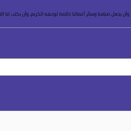
 وأن يجعل صيامنا وسائر أعمالنا خالصة لوجهه الكريم، وأن يكتب لنا ال