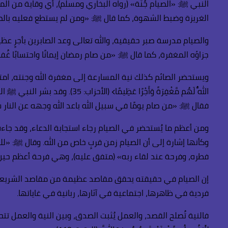
الغريزة وضبط الشهوة، كما قال ﷺ: «ومن لم يستطع فعليه بالصوم
جزاؤه المغفرة، كما قال ﷺ: «من صام رمضان إيمانًا واحتسابًا غُ
اللَّهُ لَهُم مَّغْفِرَةً وَأَ
فقال ﷺ: «من صام يومًا في سبيل الله باعد الله وجهه عن النار س
وكأنها إشارة إلى أن الصيام زمن قربٍ خاص من الله. وقال ﷺ: «ل
فطره، وفرحة عند لقاء ربه» (متفق عليه)، وهي فرحة أعظم حين
إن الصيام في حقيقته يحقق مقاصد عظيمة من مقاصد الشريعة؛ فه
فردية في ظاهرها، اجتماعية في آثارها، ربانية في غاياتها.
فالنية تُصلح القصد، والعمل يُثبت الصدق، وبين النية والعمل تتحدد 