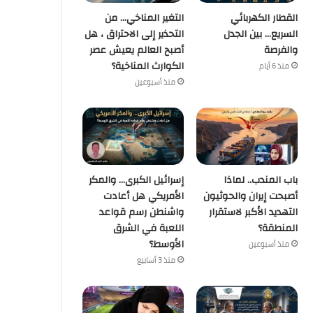
القطار الكهربائي
التغير المناخي… من
السريع… بين الجدل
التحذير إلى الاحتراق ، هل
والفرصة
أصبح العالم يعيش عصر
الكوارث المناخية؟
منذ 6 أيام
منذ أسبوعين
باب المندب.. لماذا
إسرائيل الكبرى… والمكر
أصبحت إيران والحوثيون
الأمريكي هل أعادت
التهديد الأكبر لاستقرار
واشنطن رسم قواعد
المنطقة؟
اللعبة في الشرق
الأوسط؟
منذ أسبوعين
منذ 3 أسابيع