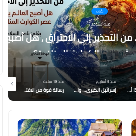
كُتاب
نذ أسبوعين
ذير إلى الاحتراق ، هل أصبح
 الكوارث المناخية؟
منذ 3 أسابيع
منذ 18 ساعة
منذ 6 أيام
أصبحت إيران والحوثيون التهديد الأكبر لاستقرار المنطقة؟
إسرائيل الكبرى… والمكر الأمريكي هل أعادت واشنطن رسم قواعد اللعبة في الشرق الأوسط؟
رسالة قوة من الاقتصاد المصري.. صافي الاحتياطي الأجنبي يسجل قفزة تاريخية ويصل إلى 56.29 مليار دولار بنهاية يوليو