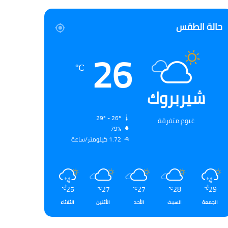
حالة الطقس
26
℃
شيربروك
29º - 26º
غيوم متفرقة
79%
1.72 كيلومتر/ساعة
25
27
27
28
29
℃
℃
℃
℃
℃
الجمعة
السبت
الأحد
الأثنين
الثلاثاء