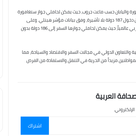
ورة واليابان حسب ماعت جروب، حيث يمكن لحاملي جواز سنغافورة
الدخول إلى 192 دولة بدون تأشيرة، فيما يتيح جواز اليابان دخول 187 دولة بلا تأشيرة، وفق بيانات مؤشر هينلي. وعلى
صعيد المنطقة العربية، تتصدر دولة الإمارات الترتيب العربي عالمياً، حيث يمكن لحاملي جوازها السفر إلى 186 دولة بدون
 والتعاون الدولي في مجالات السفر والاقتصاد والسياحة، مما
مواطنين مزيداً من الحرية في التنقل والاستفادة من الفرص
صحافة العربية
الإلكتروني.
اشتراك