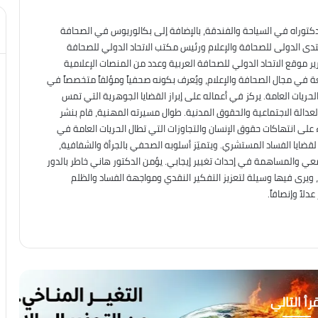
دكتوراه في السياحة والفندقة، بالإضافة إلى بكالوريوس في الصحافة
نتدى الدولى للصحافة والإعلام ورئيس مكتب الاتحاد الدولي للصحافة
ير موقع الاتحاد الدولي للصحافة العربية وعدد من المنصات الإعلامية
عة في مجال الصحافة والإعلام، ويُعرف بكونه صحفياً ومؤلفاً متخصصاً في
حريات العامة. يركز في أعماله على إبراز القضايا الجوهرية التي تمس
العدالة الاجتماعية والحقوق المدنية. طوال مسيرته المهنية، قام بنشر
على انتهاكات حقوق الإنسان والتجاوزات التي تطال الحريات العامة في
ه لقضايا الفساد المستشري. ويتميّز أسلوبه الصحفي بالجرأة والشفافية،
معي والمساهمة في إحداث تغيير إيجابي. يؤمن الدكتور هاني خاطر بالدور
، ويرى فيها وسيلة لتعزيز التفكير النقدي ومواجهة الفساد والظلم
لاً وإنصافاً.
رأ التالي