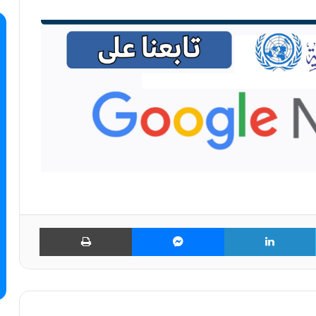
تويتر
لينكدإن
ماسنجر
طباعة