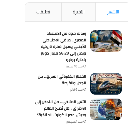
الأشهر
الأخيرة
تعليقات
رسالة قوة من الاقتصاد
المصري.. صافي الاحتياطي
الأجنبي يسجل قفزة تاريخية
ويصل إلى 56.29 مليار دولار
بنهاية يوليو
منذ 18 ساعة
القطار الكهربائي السريع… بين
الجدل والفرصة
منذ 6 أيام
التغير المناخي… من التحذير إلى
الاحتراق ، هل أصبح العالم
يعيش عصر الكوارث المناخية؟
منذ أسبوعين