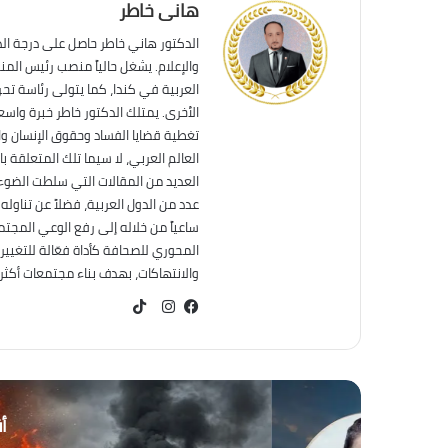
هانى خاطر
الدكتور هاني خاطر حاصل على درجة ال
والإعلام. يشغل حالياً منصب رئيس الم
العربية في كندا، كما يتولى رئاسة تحر
الأخرى. يمتلك الدكتور خاطر خبرة واس
تغطية قضايا الفساد وحقوق الإنسان وال
العالم العربي، لا سيما تلك المتعلقة ب
العديد من المقالات التي سلطت الضوء 
عدد من الدول العربية، فضلاً عن تناول
ساعياً من خلاله إلى رفع الوعي المجت
المحوري للصحافة كأداة فعّالة للتغيير
والانتهاكات، بهدف بناء مجتمعات أكثر عد
TikTok
فيسبوك
انستقرام
أق