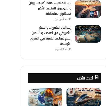
باب المندب.. لماذا أصبحت إيران
والحوثيون التهديد الأكبر
كُتاب
لاستقرار المنطقة؟
منذ أسبوعين
منذ أسبوعين
باب المندب.. لماذا أصبحت إيران 
إسرائيل الكبرى… والمكر
الأمريكي هل أعادت واشنطن
الأكبر لاستقرار الم
رسم قواعد اللعبة في الشرق
الأوسط؟
منذ 3 أسابيع
منذ أسبوعين
منذ أسبوعين
القطار الكهربائي السريع… بين الجدل والفرصة
التغير المناخي… من التحذير إلى الاحتراق ، هل أصبح العالم يعيش عصر الكوارث المناخية؟
باب المندب.. لماذا أصبحت إيران والحوثيون التهديد الأكبر لاستقرار المنطقة؟
أحدث الأخبار