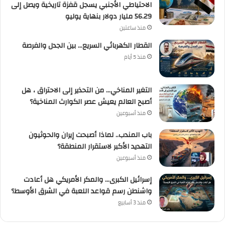
الاحتياطي الأجنبي يسجل قفزة تاريخية ويصل إلى
56.29 مليار دولار بنهاية يوليو
منذ ساعتين
القطار الكهربائي السريع… بين الجدل والفرصة
منذ 5 أيام
التغير المناخي… من التحذير إلى الاحتراق ، هل
أصبح العالم يعيش عصر الكوارث المناخية؟
منذ أسبوعين
باب المندب.. لماذا أصبحت إيران والحوثيون
التهديد الأكبر لاستقرار المنطقة؟
منذ أسبوعين
إسرائيل الكبرى… والمكر الأمريكي هل أعادت
واشنطن رسم قواعد اللعبة في الشرق الأوسط؟
منذ 3 أسابيع