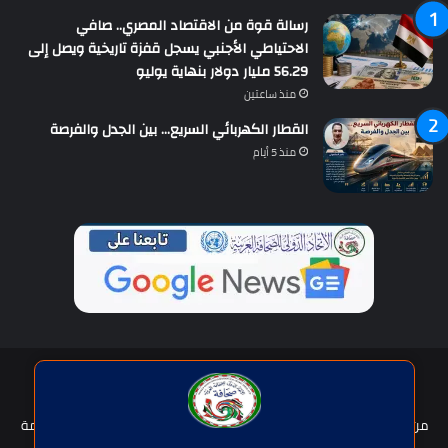
رسالة قوة من الاقتصاد المصري.. صافي
الاحتياطي الأجنبي يسجل قفزة تاريخية ويصل إلى
56.29 مليار دولار بنهاية يوليو
منذ ساعتين
القطار الكهربائي السريع… بين الجدل والفرصة
منذ 5 أيام
حقوق النشر © | جميع الحقوق محفوظة للاتحاد الدولى للصحافة العربية
2026
من نحن؟
هيئة التحرير
عضوية الإتحاد
سياسة الخصوصية
شروط الخدمة
للإعلان
اتصل بنا