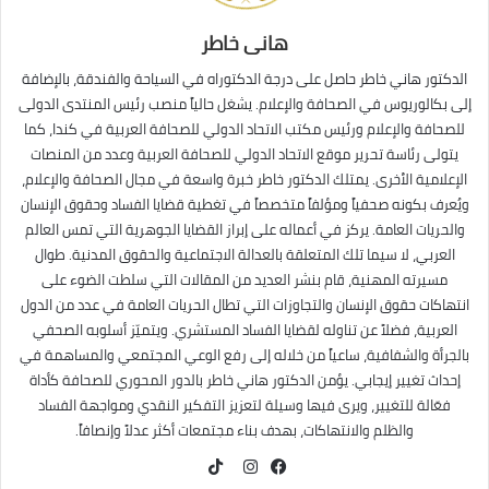
هانى خاطر
الدكتور هاني خاطر حاصل على درجة الدكتوراه في السياحة والفندقة، بالإضافة
إلى بكالوريوس في الصحافة والإعلام. يشغل حالياً منصب رئيس المنتدى الدولى
للصحافة والإعلام ورئيس مكتب الاتحاد الدولي للصحافة العربية في كندا، كما
يتولى رئاسة تحرير موقع الاتحاد الدولي للصحافة العربية وعدد من المنصات
الإعلامية الأخرى. يمتلك الدكتور خاطر خبرة واسعة في مجال الصحافة والإعلام،
ويُعرف بكونه صحفياً ومؤلفاً متخصصاً في تغطية قضايا الفساد وحقوق الإنسان
والحريات العامة. يركز في أعماله على إبراز القضايا الجوهرية التي تمس العالم
العربي، لا سيما تلك المتعلقة بالعدالة الاجتماعية والحقوق المدنية. طوال
مسيرته المهنية، قام بنشر العديد من المقالات التي سلطت الضوء على
انتهاكات حقوق الإنسان والتجاوزات التي تطال الحريات العامة في عدد من الدول
العربية، فضلاً عن تناوله لقضايا الفساد المستشري. ويتميّز أسلوبه الصحفي
بالجرأة والشفافية، ساعياً من خلاله إلى رفع الوعي المجتمعي والمساهمة في
إحداث تغيير إيجابي. يؤمن الدكتور هاني خاطر بالدور المحوري للصحافة كأداة
فعّالة للتغيير، ويرى فيها وسيلة لتعزيز التفكير النقدي ومواجهة الفساد
والظلم والانتهاكات، بهدف بناء مجتمعات أكثر عدلاً وإنصافاً.
TikTok