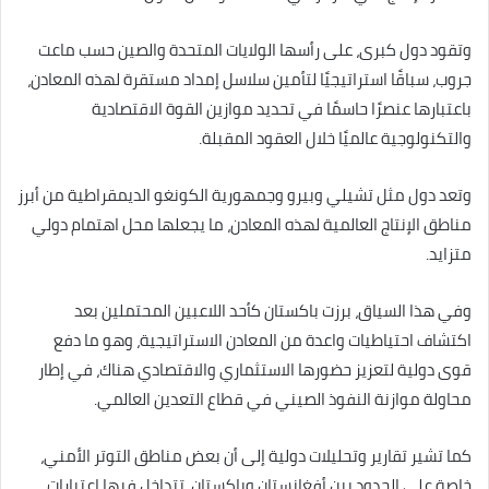
وتقود دول كبرى، على رأسها الولايات المتحدة والصين حسب ماعت
جروب، سباقًا استراتيجيًا لتأمين سلاسل إمداد مستقرة لهذه المعادن،
باعتبارها عنصرًا حاسمًا في تحديد موازين القوة الاقتصادية
والتكنولوجية عالميًا خلال العقود المقبلة.
وتعد دول مثل تشيلي وبيرو وجمهورية الكونغو الديمقراطية من أبرز
مناطق الإنتاج العالمية لهذه المعادن، ما يجعلها محل اهتمام دولي
متزايد.
وفي هذا السياق، برزت باكستان كأحد اللاعبين المحتملين بعد
اكتشاف احتياطيات واعدة من المعادن الاستراتيجية، وهو ما دفع
قوى دولية لتعزيز حضورها الاستثماري والاقتصادي هناك، في إطار
محاولة موازنة النفوذ الصيني في قطاع التعدين العالمي.
كما تشير تقارير وتحليلات دولية إلى أن بعض مناطق التوتر الأمني،
خاصة على الحدود بين أفغانستان وباكستان، تتداخل فيها اعتبارات