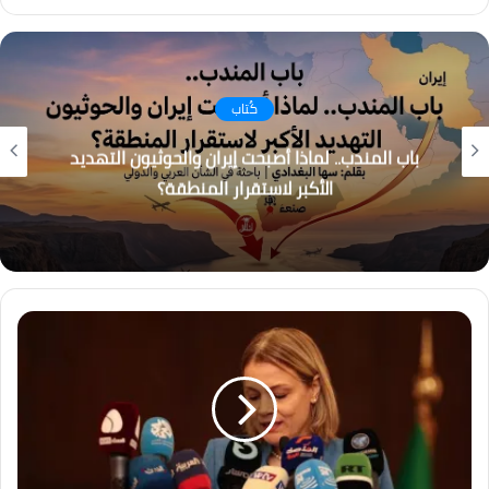
فيسبوك
انستقرام
كُتاب
باب المندب.. لماذا أصبحت إيران والحوثيون التهديد
الأكبر لاستقرار المنطقة؟