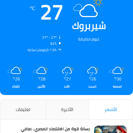
27
℃
شيربروك
27º - 27º
غيوم متفرقة
82%
1.04 كيلومتر/ساعة
26
28
27
26
30
℃
℃
℃
℃
℃
الجمعة
السبت
الأحد
الأثنين
الثلاثاء
الأشهر
الأخيرة
تعليقات
رسالة قوة من الاقتصاد المصري.. صافي