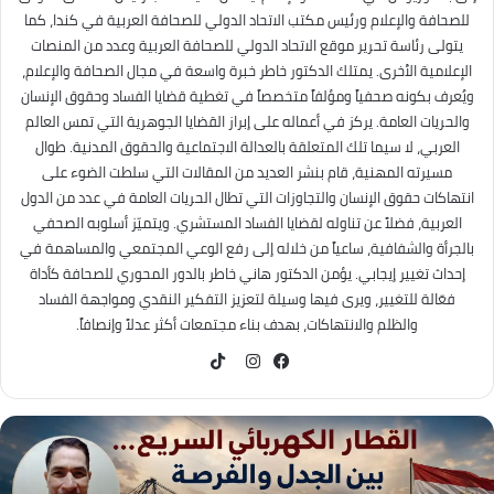
للصحافة والإعلام ورئيس مكتب الاتحاد الدولي للصحافة العربية في كندا، كما
يتولى رئاسة تحرير موقع الاتحاد الدولي للصحافة العربية وعدد من المنصات
الإعلامية الأخرى. يمتلك الدكتور خاطر خبرة واسعة في مجال الصحافة والإعلام،
ويُعرف بكونه صحفياً ومؤلفاً متخصصاً في تغطية قضايا الفساد وحقوق الإنسان
والحريات العامة. يركز في أعماله على إبراز القضايا الجوهرية التي تمس العالم
العربي، لا سيما تلك المتعلقة بالعدالة الاجتماعية والحقوق المدنية. طوال
مسيرته المهنية، قام بنشر العديد من المقالات التي سلطت الضوء على
انتهاكات حقوق الإنسان والتجاوزات التي تطال الحريات العامة في عدد من الدول
العربية، فضلاً عن تناوله لقضايا الفساد المستشري. ويتميّز أسلوبه الصحفي
بالجرأة والشفافية، ساعياً من خلاله إلى رفع الوعي المجتمعي والمساهمة في
إحداث تغيير إيجابي. يؤمن الدكتور هاني خاطر بالدور المحوري للصحافة كأداة
فعّالة للتغيير، ويرى فيها وسيلة لتعزيز التفكير النقدي ومواجهة الفساد
والظلم والانتهاكات، بهدف بناء مجتمعات أكثر عدلاً وإنصافاً.
TikTok
فيسبوك
انستقرام
كُتاب