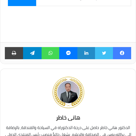
الإلكتروني...
فيسبوك
تويتر
لينكدإن
ماسنجر
واتساب
تيلقرام
طبا
هانى خاطر
الدكتور هاني خاطر حاصل على درجة الدكتوراه في السياحة والفندقة، بالإضافة
إلى بكالوريوس في الصحافة والإعلام. يشغل حالياً منصب رئيس المنتدى الدولى