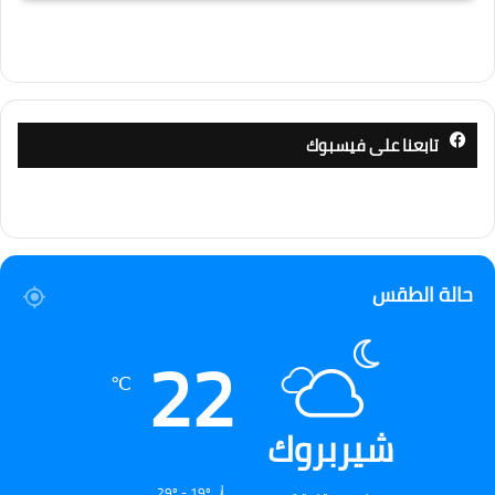
تابعنا على فيسبوك
حالة الطقس
22
℃
شيربروك
29º - 19º