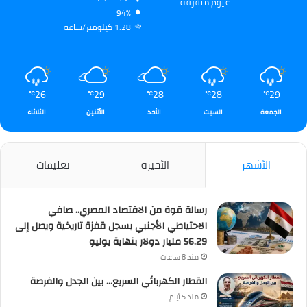
غيوم متفرقة
94%
1.28 كيلومتر/ساعة
26
29
28
28
29
℃
℃
℃
℃
℃
الجمعة
السبت
الأحد
الأثنين
الثلاثاء
الأشهر
الأخيرة
تعليقات
رسالة قوة من الاقتصاد المصري.. صافي
الاحتياطي الأجنبي يسجل قفزة تاريخية ويصل إلى
56.29 مليار دولار بنهاية يوليو
منذ 8 ساعات
القطار الكهربائي السريع… بين الجدل والفرصة
منذ 5 أيام