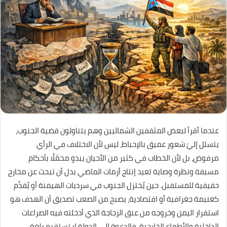
عندما أقرأ لبعض المثقفين الشماليين وهم يتناولون قضية الجنوب،
يتسلل إليّ شعور عميق بالإحباط، ليس لأن الاختلاف في الرأي
مرفوض، بل لأن الخطاب في كثير من الأحيان يبدو محمّلًا بأحكام
مسبقة ونظرة وصاية تعيد إنتاج أزمات الماضي بدل أن تبحث عن مخارج
حقيقية للمستقبل. حين يُختزل الجنوب في سرديات الهيمنة أو يُقدَّم
كغنيمة جغرافية أو اقتصادية، يصبح من الصعب تصديق أن الهدف هو
استقرار اليمن وخروجه من عنق الزجاجة الذي أدخلته فيه الصراعات
الداخلية والأطماع الخارجية. فالدعوة إلى الدولة لا تستقيم بلغة