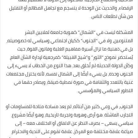
الإقصاء، والحديث عن الوحدة لا ينسجم مع تجاهل المظالم أو التقليل
من شأن تطلعات الناس.
المشكلة ليست في “الشمال” كهوية جامعة لملايين البشر
المتنوعين، ولا في “الجنوب” ككيان اجتماعي وسياسي له خصوصيته،
بل في ذهنية ما تزال أسيرة مفاهيم الغلبة وقانون القوة، حيث
يُستحضر نموذج “الثور” و”شيخ القبيلة” كمرجعية لإدارة الشأن العام،
وكأن الدولة الحديثة لم تُخلق بعد. هذا النوع من الخطاب لا يسيء إلى
الجنوب وحده، بل يسيء أيضًا إلى الشمال نفسه، لأنه يختزل مجتمعات
غنية بالتعدد والثقافة في صورة نمطية ضيقة، ويصادر حقها في
التطور السياسي والمؤسسي.
الجنوب، في وعي كثير من أبنائه، لم يعد مساحة متاحة للمساومات أو
التجارب الفاشلة. هو أرض وهوية وتجربة تاريخية، وهو أيضًا مشروع
سياسي يسعى – بصرف النظر عن الاتفاق أو الاختلاف معه – إلى
صياغة علاقة مختلفة مع المركز، علاقة تقوم على الندية والاحترام