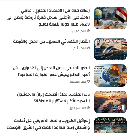
رسالة قوة من الاقتصاد المصري.. صافي
الاحتياطي الأجنبي يسجل قفزة تاريخية ويصل إلى
56.29 مليار دولار بنهاية يوليو
منذ يومين
القطار الكهربائي السريع… بين الجدل والفرصة
منذ 7 أيام
التغير المناخي… من التحذير إلى الاحتراق ، هل
أصبح العالم يعيش عصر الكوارث المناخية؟
منذ أسبوعين
باب المندب.. لماذا أصبحت إيران والحوثيون
التهديد الأكبر لاستقرار المنطقة؟
منذ أسبوعين
إسرائيل الكبرى… والمكر الأمريكي هل أعادت
واشنطن رسم قواعد اللعبة في الشرق الأوسط؟