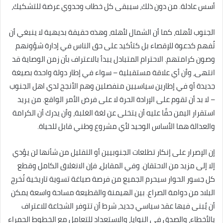
أسس عادلة. من دون ذلك، سيبقى كل خطاب وحدوي عرضة للتشكيك،
الجنوب لأهله، كما أن الشمال لأهله، وهذه حقيقة بديهية لا ينبغي أن
تُفهم كدعوة للإقصاء بل كتأكيد على حق الناس في إدارة شؤونهم
وصون كرامتهم. الاحترام المتبادل يبدأ بالاعتراف بأن زمن الوصاية قد
انتهى، وأن أي علاقة مستقبلية – سواء في إطار دولة واحدة بصيغة
جديدة أو في إطارين سياسيين منفصلين وهم الأنجح لدي اهل الجنوب
– لا بد أن تقوم على الإرادة الحرة لا على فرض الأمر الواقع. من يريد
استقرار اليمن حقًا عليه أن يتخلى عن لغة الغلبة، وأن يدرك أن الكرامة
والعدالة هما الأساس الوحيد لأي مشروع وطني قابل للحياة.
إن الإصرار على إنكار تطلعات الجنوبيين أو التقليل من شأنها لن يؤدي
إلا إلى مزيد من الاحتقان. وفي المقابل، فإن الانغلاق الكامل وقطع
كل جسور الحوار سيحرم الجميع من فرصة صياغة تسوية تاريخية تُخرج
البلاد من دوامة الصراع. بين الهيمنة والقطيعة مساحة واسعة يمكن
أن يُبنى فيها عقد سياسي جديد، شرط أن تتوفر الشجاعة للاعتراف
بالأخطاء، والصدق في النوايا، والاستعداد للتعامل مع الخطوط الحمراء