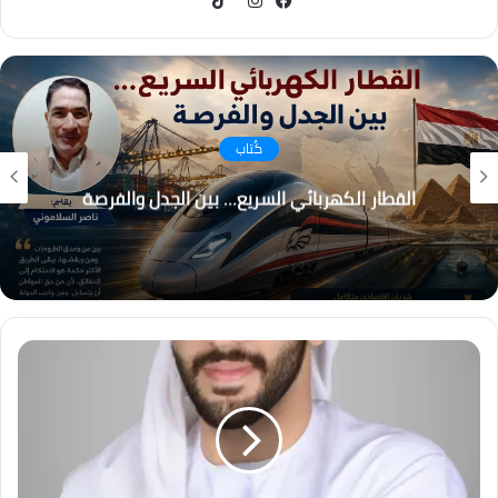
فيسبوك
انستقرام
كُتاب
التغير المناخي… من التحذير إلى الاحتراق ، هل أصبح
العالم يعيش عصر الكوارث المناخية؟