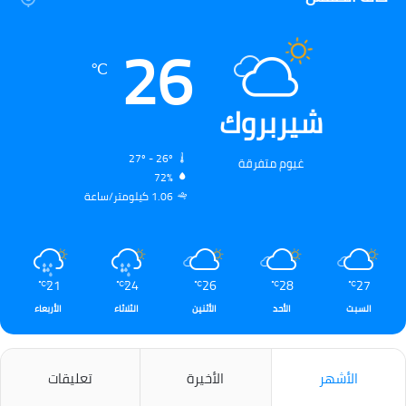
26
℃
شيربروك
27º - 26º
غيوم متفرقة
72%
1.06 كيلومتر/ساعة
21
24
26
28
27
℃
℃
℃
℃
℃
السبت
الأحد
الأثنين
الثلاثاء
الأربعاء
الأشهر
الأخيرة
تعليقات