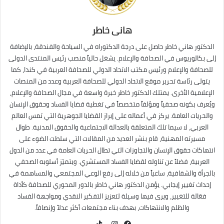
هانى خاطر
الدكتور هاني خاطر حاصل على درجة الدكتوراه في السياحة والفندقة، بالإضافة
إلى بكالوريوس في الصحافة والإعلام. يشغل حالياً منصب رئيس المنتدى الدولى
للصحافة والإعلام ورئيس مكتب الاتحاد الدولي للصحافة العربية في كندا، كما
يتولى رئاسة تحرير موقع الاتحاد الدولي للصحافة العربية وعدد من المنصات
الإعلامية الأخرى. يمتلك الدكتور خاطر خبرة واسعة في مجال الصحافة والإعلام،
ويُعرف بكونه صحفياً ومؤلفاً متخصصاً في تغطية قضايا الفساد وحقوق الإنسان
والحريات العامة. يركز في أعماله على إبراز القضايا الجوهرية التي تمس العالم
العربي، لا سيما تلك المتعلقة بالعدالة الاجتماعية والحقوق المدنية. طوال
مسيرته المهنية، قام بنشر العديد من المقالات التي سلطت الضوء على
انتهاكات حقوق الإنسان والتجاوزات التي تطال الحريات العامة في عدد من الدول
العربية، فضلاً عن تناوله لقضايا الفساد المستشري. ويتميّز أسلوبه الصحفي
بالجرأة والشفافية، ساعياً من خلاله إلى رفع الوعي المجتمعي والمساهمة في
إحداث تغيير إيجابي. يؤمن الدكتور هاني خاطر بالدور المحوري للصحافة كأداة
فعّالة للتغيير، ويرى فيها وسيلة لتعزيز التفكير النقدي ومواجهة الفساد
والظلم والانتهاكات، بهدف بناء مجتمعات أكثر عدلاً وإنصافاً.
TikTok