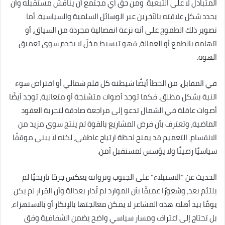
المتبادل لا على التبعية. ومن حق أي مجتمع أن يناقش مستقبله وأن
يحدد شكل علاقته بالآخرين عبر الوسائل السلمية والسياسية. أما
تصوير ذلك الطموح على أنه نزعة انفصالية مجردة من السياق، أو
اتهامه بالطمع أو العمالة، فهو تبسيط مخلّ لا يخدم سوى تعميق
الهوة.
في المقابل، من الخطأ أيضًا شيطنة كل قلم شمالي أو افتراض سوء
النية بشكل مطلق. فكما توجد أصوات متشنجة أو متعالية، توجد أيضًا
أصوات عاقلة في الشمال تدعو إلى مراجعة صادقة لتجربة العقود
الماضية، وتعترف بأن فرض المشاريع بالقوة لم ينتج سوى مزيد من
الانقسام. التعميم قد يمنح لحظة ارتياح عاطفي، لكنه لا يبني موقفًا
سياسيًا رصينًا ولا يؤسس لمستقبل آمن.
الحديث عن “الاستيلاء” على الجنوب وثرواته يعكس جرحًا تاريخيًا لم
يلتئم بعد، وشعورًا عميقًا بأن الموارد لم تُدار بعدالة وأن القرار لم يكن
يومًا بيد أهله. هذه المشاعر لا يمكن معالجتها بالإنكار أو بالاستهزاء،
بل تحتاج إلى اعتراف ومسار سياسي واضح يضمن الشفافية وفق