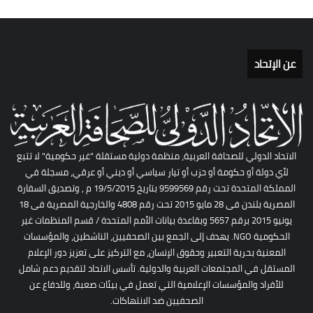
عن الإتحاد
الاتحاد الدولي للصحافة العربية، منظمة دولية مستقلة "غير حكومية" لا تتبع
لأي دولة أو حكومة أو حزب أو تيار سياسي أو ديني أو عرقي، مسجلة في
المملكة المتحدة تحت رقم 9599569 بتاريخ 19/5/2015 م , وتصديق السفارة
المصرية بلندن فى 28 مايو 2015 تحت رقم 4808 والخارجية المصرية فى 18
يونيو 2015 برقم 5657 وبقاعدة بيانات الأمم المتحدة / قسم المنظمات غير
الحكومية NGO. يهدف إلى الجمع بين الصحفيين، الناشطين، والمؤسسات
المعنية بحرية التعبير وحقوق الإنسان، مع التركيز على تعزيز دور الإعلام
المستقل في المجتمعات العربية والدولية. تأسس الاتحاد لتقديم دعم شامل
للأفراد والمؤسسات الإعلامية التي تعمل في بيئات صعبة، وللدفاع عن
الصحفيين ضد الانتهاكات.