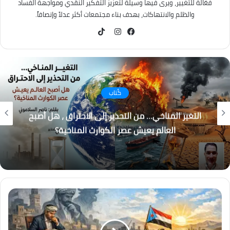
فعّالة للتغيير، ويرى فيها وسيلة لتعزيز التفكير النقدي ومواجهة الفساد
والظلم والانتهاكات، بهدف بناء مجتمعات أكثر عدلاً وإنصافاً.
TikTok
فيسبوك
انستقرام
كُتاب
التغير المناخي… من التحذير إلى الاحتراق ، هل أصبح
العالم يعيش عصر الكوارث المناخية؟