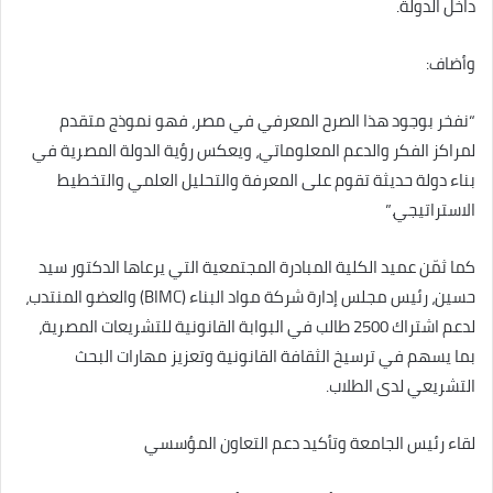
داخل الدولة.
وأضاف:
“نفخر بوجود هذا الصرح المعرفي في مصر، فهو نموذج متقدم
لمراكز الفكر والدعم المعلوماتي، ويعكس رؤية الدولة المصرية في
بناء دولة حديثة تقوم على المعرفة والتحليل العلمي والتخطيط
الاستراتيجي.”
كما ثمّن عميد الكلية المبادرة المجتمعية التي يرعاها الدكتور سيد
حسين، رئيس مجلس إدارة شركة مواد البناء (BIMC) والعضو المنتدب،
لدعم اشتراك 2500 طالب في البوابة القانونية للتشريعات المصرية،
بما يسهم في ترسيخ الثقافة القانونية وتعزيز مهارات البحث
التشريعي لدى الطلاب.
لقاء رئيس الجامعة وتأكيد دعم التعاون المؤسسي