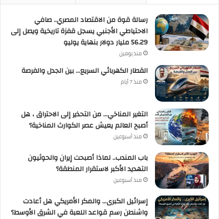
رسالة قوة من الاقتصاد المصري.. صافي
الاحتياطي الأجنبي يسجل قفزة تاريخية ويصل إلى
56.29 مليار دولار بنهاية يوليو
منذ يومين
القطار الكهربائي السريع… بين الجدل والفرصة
منذ 7 أيام
التغير المناخي… من التحذير إلى الاحتراق ، هل
أصبح العالم يعيش عصر الكوارث المناخية؟
منذ أسبوعين
باب المندب.. لماذا أصبحت إيران والحوثيون
التهديد الأكبر لاستقرار المنطقة؟
منذ أسبوعين
إسرائيل الكبرى… والمكر الأمريكي هل أعادت
واشنطن رسم قواعد اللعبة في الشرق الأوسط؟