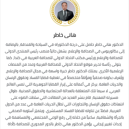
هانى خاطر
الدكتور هاني خاطر حاصل على درجة الدكتوراه في السياحة والفندقة، بالإضافة
إلى بكالوريوس في الصحافة والإعلام. يشغل حالياً منصب رئيس المنتدى الدولى
للصحافة والإعلام ورئيس مكتب الاتحاد الدولي للصحافة العربية في كندا، كما
يتولى رئاسة تحرير موقع الاتحاد الدولي للصحافة العربية وعدد من المنصات
الإعلامية الأخرى. يمتلك الدكتور خاطر خبرة واسعة في مجال الصحافة والإعلام،
ويُعرف بكونه صحفياً ومؤلفاً متخصصاً في تغطية قضايا الفساد وحقوق الإنسان
والحريات العامة. يركز في أعماله على إبراز القضايا الجوهرية التي تمس العالم
العربي، لا سيما تلك المتعلقة بالعدالة الاجتماعية والحقوق المدنية. طوال
مسيرته المهنية، قام بنشر العديد من المقالات التي سلطت الضوء على
انتهاكات حقوق الإنسان والتجاوزات التي تطال الحريات العامة في عدد من الدول
العربية، فضلاً عن تناوله لقضايا الفساد المستشري. ويتميّز أسلوبه الصحفي
بالجرأة والشفافية، ساعياً من خلاله إلى رفع الوعي المجتمعي والمساهمة في
إحداث تغيير إيجابي. يؤمن الدكتور هاني خاطر بالدور المحوري للصحافة كأداة