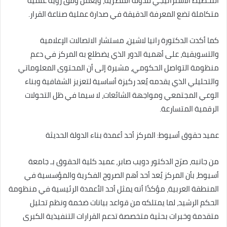
التخطيط الاستراتيجي للدولة المصرية، ويعمل وفق رؤية علمية
متكاملة تضع المعرفة الدقيقة في صدارة عملية صناعة القرار.
كما أكدت الدكتورة رانيا لاشين، مستشار الاتصالات الإعلامية
والتسويقية، على أهمية الدور الذي يضطلع به المركز في دعم
منظومة التواصل الحكومي، مشيرة إلى أن المحتوى المعلوماتي
والتحليلي الذي يقدمه يُعد ركيزة أساسية لتعزيز الشفافية وبناء
الوعي المجتمعي ومواجهة الشائعات، لا سيما في ظل التحولات
الرقمية المتسارعة.
عميد حقوق أسيوط: المركز أحد أعمدة بناء الدولة الحديثة
من جانبه، صرّح الدكتور دويب صابر، عميد كلية الحقوق بـ جامعة
أسيوط، بأن المركز يُعد أحد أهم الصروح الفكرية والمؤسسية في
المنطقة العربية، مؤكدًا أنه يمثل أحد الأعمدة الرئيسية في منظومة
الحكم الرشيد، لما يمتلكه من قواعد بيانات ضخمة ونظم تحليل
متقدمة وخبرات بحثية متخصصة تدعم القرارات التنفيذية الكبرى