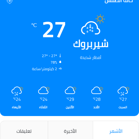
حالة الطقس
27
℃
شيربروك
27º - 27º
أمطار شديدة
78%
2 كيلومتر/ساعة
24
24
29
28
27
℃
℃
℃
℃
℃
السبت
الأحد
الأثنين
الثلاثاء
الأربعاء
الأشهر
الأخيرة
تعليقات