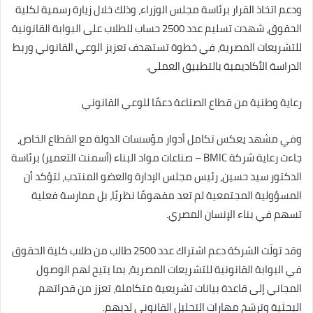
ودعم اتخاذ القرار برئاسة مجلس الوزراء، وذلك خلال زيارة رسمية لكلية
الحقوق، شهدت تسليم عدد 2500 حساب للطلاب على البوابة القانونية
للتشريعات المصرية، في خطوة تستهدف تعزيز الوعي القانوني وربط
الدراسة الأكاديمية بالتطبيق العملي.
رعاية وطنية من قطاع الصناعة دعمًا للوعي القانوني
وفي مشهد يعكس تكامل أدوار مؤسسات الدولة مع القطاع الخاص،
جاءت رعاية شركة BMIC – صناعات مواد البناء (أسمنت التعمير) برئاسة
الدكتور سيد حسين، رئيس مجلس الإدارة والعضو المنتدب، لتؤكد أن
المسؤولية المجتمعية لم تعد مفهومًا نظريًا، بل ممارسة فعلية
تسهم في بناء الإنسان المصري.
وقد تولّت الشركة دعم اشتراك عدد 2500 طالب من طلاب كلية الحقوق
في البوابة القانونية للتشريعات المصرية، بما يتيح لهم الوصول
المجاني إلى قاعدة بيانات تشريعية متكاملة، تعزز من قدراتهم
البحثية وترسّخ مهارات التحليل القانوني لديهم.