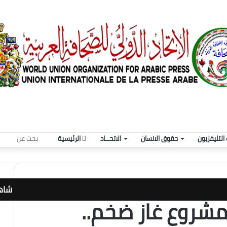
بحث
التليفزيون
حقوق الانسان
الاتحـــاد
الرئيسية
عن
شاهد
 مشروع غاز ضخم..
إغلا