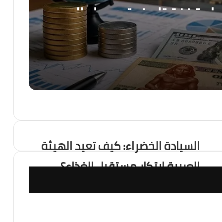
جل قفزة تاريخية ويصل إلى
رسالة قوة من الاقتصاد المصري.. صافي الاحتياطي الأجنبي يسجل قفزة تاريخية ويصل إلى 56.29 مليار دولار بنهاية يوليو
فرصة
السيادة الخضراء: كيف تعيد الهيئة
العربية ابتكار مستقبل الغذاء؟
 ، هل أصبح العالم يعيش عصر الكوارث المناخية؟