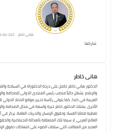
هانى خاطر
6-02-24
شاركها
تويتر
فيسبوك
لينكدإن
ماسنجر
طباعة
ماسنجر
واتساب
تيلقرام
هانى خاطر
الدكتور هاني خاطر حاصل على درجة الدكتوراه في السياحة والف
والإعلام. يشغل حالياً منصب رئيس المنتدى الدولى للصحافة وال
العربية في كندا، كما يتولى رئاسة تحرير موقع الاتحاد الدولي ل
الأخرى. يمتلك الدكتور خاطر خبرة واسعة في مجال الصحافة والإ
تغطية قضايا الفساد وحقوق الإنسان والحريات العامة. يركز في أ
العالم العربي، لا سيما تلك المتعلقة بالعدالة الاجتماعية والح
العديد من المقالات التي سلطت الضوء على انتهاكات حقوق الإنس