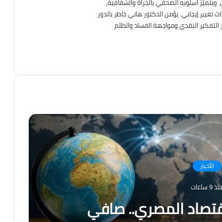
. ويتميّز أسلوبه الصحفي بالجرأة والشفافية،
تغيير إيجابي. يؤمن الدكتور هاني خاطر بالدور
ز التفكير النقدي ومواجهة الفساد والظلم
TikTok
انستقرام
فيسبوك
الأخبار
ذ 9 ساعات
قتصاد المصري.. صافي