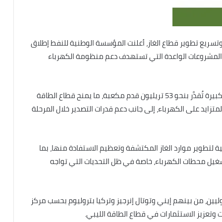
وتسريع تطوير قطاع الغاز، أعلنت المؤسسة الوطنية للنفط إطلاق
د، باعتباره أحد أبرز المشروعات الواعدة التي تستهدف دعم منظومة الكهرباء
ويهدف المشروع إلى تطوير واستغلال احتياطيات غازية كبيرة تُقدَّر بنحو 53 تريليون قدم مكعبة، ما يمنح قطاع الطاقة
لمتزايد على الكهرباء، إلى جانب دعم قدرات التصدير خلال المرحلة
لتطوير موارد الغاز المكتشفة وتعظيم الاستفادة منها، بما
يل محطات الكهرباء، خاصة في ظل التحديات التي تواجه
ليين، من بينهم إيني وتوتال إنرجيز وتركيا بتروليوم بحسب مركز
وتعزيز الاستثمارات في قطاع الطاقة الليبي.