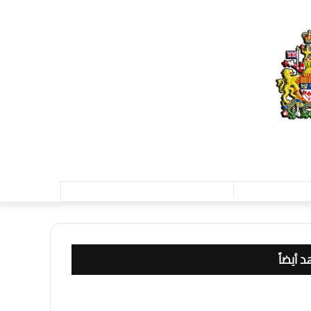
تسجيل
الدخول
 أيضاً
ق