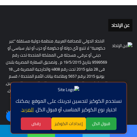
عن الإتحاد
الاتحاد الدولي للصحافة العربية، منظمة دولية مستقلة "غير
حكومية" لا تتبع لأي دولة أو حكومة أو حزب أو تيار سياسي أو
ديني أو عرقي، مسجلة في المملكة المتحدة تحت رقم
9599569 بتاريخ 19/5/2015 م , وتصديق السفارة المصرية بلندن
فى 28 مايو 2015 تحت رقم 4808 والخارجية المصرية فى 18
يونيو 2015 برقم 5657 وبقاعدة بيانات الأمم المتحدة / قسم
المنظمات غير الحكومية NGO. يهدف إلى الجمع بين الصحفيين،
الناشطين، والمؤسسات المعنية بحرية التعبير وحقوق الإنسان،
مع التركيز على تعزيز دور الإعلام المستقل في المجتمعات
نستخدم الكوكيز لتحسين تجربتك على الموقع. يمكنك
العربية والدولية. تأسس الاتحاد لتقديم دعم شامل للأفراد
اختيار نوع الكوكيز المناسب أو قبول الكل.
المزيد
.
والمؤسسات الإعلامية التي تعمل في بيئات صعبة، وللدفاع عن
اللغة | Langue
الصحفيين ضد الانتهاكات.
قبول الكل
إعدادات الكوكيز
رفض