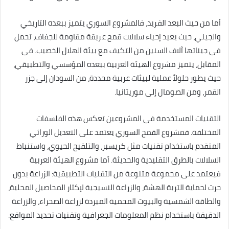
أما من حيث البعد الفريد، فالمشروع السوري يتميز ببعده التاريخي
والجيني، حيث يعيد إحياء سلالات قمح عريقة مقاومة للجفاف، تحمل
في جيناتها آلاف السنين من التكيف مع بيئة الهلال الخصيب. في
المقابل، يتميز مشروع الهيئة العربية ببعده المؤسسي والتطبيقي،
حيث يطور حلولاً عملية لبيئات عربية محددة، من السودان إلى جزر
القمر، ومن الصومال إلى موريتانيا.
التقنيات المستخدمة في المشروعين تعكس هذه الفلسفات
المختلفة. فمشروع القمح السوري يعتمد على التعديل الوراثي
المتقدم باستخدام تقنيات مثل كريسبر، والتلقيح الحيوي، واستنباط
السلالات بالطرق التقليدية والحديثة. أما مشروع الهيئة العربية
فيعتمد على مجموعة متنوعة من التقنيات التطبيقية: الزراعة بدون
حرث لحماية التربة الهشة، والزراعة النسيجية لإكثار المحاصيل المحلية،
والطاقة الشمسية والبيوت المحمية المبردة لزراعة الصحراء، والزراعة
الدقيقة باستخدام نظم المعلومات الجغرافية وتقنيات تحديد المواقع.