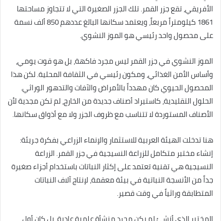
الأفريقي، تقع جزر القمر. تلك الجزر الصغيرة التي لا تتجاوز مساحتها
1861 كيلومتراً مربعاً، ويعتمد سكانها البالغ عددهم 850 ألف نسمة
على محصول واحد رئيسي هو الموز النشوي.
الموز النشوي في جزر القمر ليس مجرد فاكهة، بل هو قوت يومي،
وأساس الأمن الغذائي، ومكون رئيسي في الثقافة المحلية. لكن هذا
المحصول الحيوي كان مهدداً بالأمراض والآفات والتدهور الوراثي.
الحلول التقليدية، كاستيراد أصناف جديدة من الخارج، لم تكن مجدية لأن
الأصناف المستوردة لا تتناسب مع ظروف الجزر ولا مع أذواق سكانها.
هنا تدخلت الهيئة العربية للاستثمار والإنماء الزراعي بفكرة جريئة:
إنشاء مختبر متكامل للزراعة النسيجية في جزر القمر. الزراعة
النسيجية هي تقنية تعتمد على إكثار النباتات باستخدام أجزاء صغيرة
جداً من الأنسجة النباتية في بيئة معقمة، لإنتاج آلاف النباتات
المتطابقة وراثياً في وقت قصير.
المختبر الذي أنشئ لم يكن مجرد منشأة علمية عادية، بل كان أول