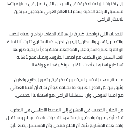
إلى تقنيات الزراعة الدقيقة في السودان التي تحمل في خوارزمياتها
مستقبل الزراعة الذكية، يقدم لنا العالم العربي نموذجين فريدين
للابتكار الزراعي.
التحديات التي تواجهنا كبيرة، بل هائلة. الجفاف يزداد، والمياه تنضب،
والتصحر يتقدم، والسكان يتزايدون. لكن هذه المشاريع تثبت أننا نملك
الإرادة والعلم والقدرة على المواجهة. نملك بذوراً تاريخية طورتها
آلاف السنين من التكيف مع أصعب الظروف. ونملك عقولاً شابة
تستطيع استيعاب أحدث التقنيات وتكييفها مع واقعنا.
ما نحتاجه هو إرادة سياسية عربية حقيقية، وتمويل كافٍ، وتعاون
وثيق بين كل الدول العربية. ما نحتاجه هو أن ندرك أن أمننا الغذائي
هو أمننا القومي، وأن استقلالنا الزراعي هو استقلالنا الحقيقي.
من الهلال الخصيب في المشرق إلى المحيط الأطلسي في المغرب،
تمتد أرض عربية واحدة، يواجه شعبها تحديات واحدة، ويحلم بمستقبل
واحد. هذه المشاريع تثبت أن الحلم ممكن، وأن المستقبل يصنع بأيدٍ