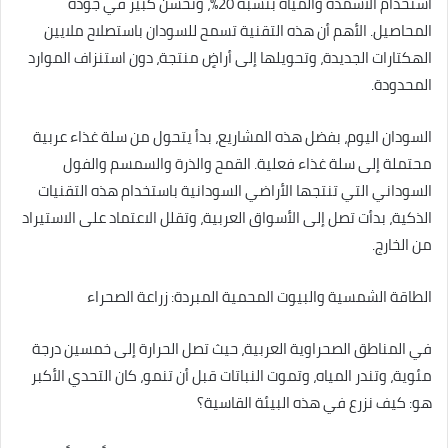
استخدام الأسمدة والمياه بنسبة 20%، وتحسن كبير في جودة
المحاصيل. الأهم أن هذه التقنية تسمح للسودان باستصلاح ملايين
الهكتارات الجديدة، وتحويلها إلى أراضٍ منتجة، دون استنزاف الموارد
المحدودة.
السودان اليوم، بفضل هذه المشاريع، بدأ يتحول من سلة غذاء عربية
محتملة إلى سلة غذاء فعلية. القمح والذرة والسمسم والفول
السوداني التي تنتجها الأراضي السودانية باستخدام هذه التقنيات
الذكية، بدأت تصل إلى الأسواق العربية، وتقلل الاعتماد على الاستيراد
من الخارج.
الطاقة الشمسية والبيوت المحمية المبردة: زراعة الصحراء
في المناطق الصحراوية العربية، حيث تصل الحرارة إلى خمسين درجة
مئوية، وتندر المياه، وتموت النباتات قبل أن تنمو، كان التحدي الأكبر
هو: كيف نزرع في هذه البيئة القاسية؟