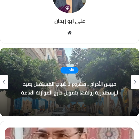
على ابو زيدان
موقع
الويب
تكنولوجيا
الجزار: منصة “فرصة” تراهن على تبسيط الاستثمار
وبناء وعي مالي جديد