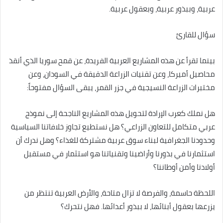
عربية، وببذور عربية، وبعقول عربية.
سؤال للقارئ
بينما تقرأ عن هذه المشاريع العربية الفريدة، عن قمح سوريا الذي أنقذ
محاصيل أميركا، وعن تقنيات الزراعة الدقيقة في السودان، وعن
مختبرات الزراعة النسيجية في جزر القمر، يبقى السؤال مفتوحاً:
هل نملك كعرب الإرادة لتحويل هذه المشاريع الناجحة إلى نموذج
عربي متكامل للتعاون الزراعي؟ هل نستطيع تجاوز خلافاتنا السياسية
وحدودنا الجغرافية لبناء سوق عربية مشتركة للغذاء؟ وهل ندرك أن
استثمارنا في بذورنا وأراضينا وتقنياتنا هو استثمار في مستقبل
أولادنا وأمن أوطاننا؟
اللحظة حاسمة، والفرصة لا تزال متاحة، والأرض العربية تنتظر من
يزرعها بعقول أبنائها، لا ببذور أعدائها. فهل نتحرك؟