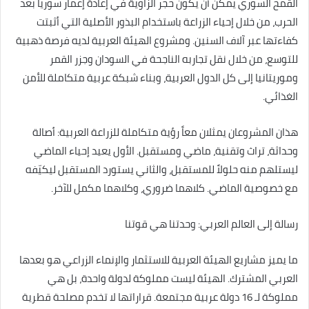
القمح السوري يمكن أن يكون حجر الزاوية في إعادة إعمار سوريا بعد
الحرب، من خلال إحياء الزراعة باستخدام البذور الأصلية التي أثبتت
كفاءتها عبر آلاف السنين. ومشروع الهيئة العربية لديه فرصة ذهبية
للتوسع، من خلال نقل تجاربه الناجحة في السودان وجزر القمر
وموريتانيا إلى كل الدول العربية، وبناء شبكة عربية متكاملة للأمن
الغذائي.
هذان المشروعان يمثلان معاً رؤية متكاملة للزراعة العربية: أصالة
وحداثة، تراث وتقنية، ماضي ومستقبل. الأول يعيد إحياء الماضي
ليستلهم منه حلولاً للمستقبل، والثاني يستورد المستقبل ليكيّفه
مع خصوصية الماضي. كلاهما ضروري، وكلاهما مكمل للآخر.
رسالة إلى العالم العربي: وحدتنا هي قوتنا
ما يميز مشاريع الهيئة العربية للاستثمار والإنماء الزراعي هو بعدها
العربي المشترك. الهيئة ليست مملوكة لدولة واحدة، بل هي
مملوكة لـ 16 دولة عربية مجتمعة. قراراتها لا تخدم مصلحة قطرية