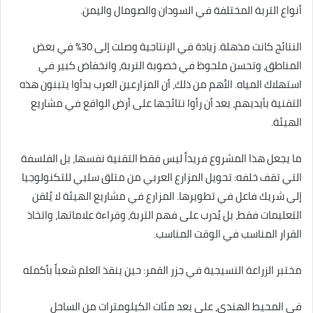
أنواع التربة المختلفة في السودان والصومال واليمن.
النتائج كانت مذهلة. زيادة في الإنتاجية وصلت إلى 30% في بعض
المناطق، وتحسن ملحوظ في خصوبة التربة، وانخفاض كبير في
استهلاك المياه. الأهم من ذلك، أن المزارعين العرب بدأوا يتبنون هذه
التقنية بأيديهم، بعد أن رأوا نتائجها على أرض الواقع في مشاريع
الهيئة.
ما يجعل هذا المشروع فريداً ليس فقط التقنية نفسها، بل الفلسفة
التي تقف خلفه: تحويل المزارع العربي من متلق سلبي للتكنولوجيا
إلى شريك فاعل في تطويرها. المزارع في مشاريع الهيئة لا يُلقن
التعليمات فقط، بل يُدرب على فهم التربة، وقراءة علاماتها، واتخاذ
القرار المناسب في الوقت المناسب.
مختبر الزراعة النسيجية في جزر القمر: حين ينقذ العلم شعباً بأكمله
في المحيط الهندي، على بعد مئات الكيلومترات من الساحل