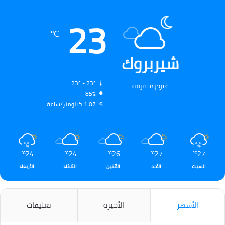
23
℃
شيربروك
23º - 23º
غيوم متفرقة
85%
1.07 كيلومتر/ساعة
24
24
26
27
27
℃
℃
℃
℃
℃
السبت
الأحد
الأثنين
الثلاثاء
الأربعاء
الأشهر
الأخيرة
تعليقات