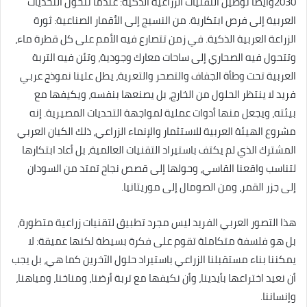
2030وأيضا توطين التقنيات الزراعية الذكية: عندما تتحول التحديات
العربية إلى فرص ابتكارية. من النسيج إلى الأقمار الصناعية: ثورة
الزراعة العربية الذكية. في زمن تتصارع فيه الأمم على كل قطرة ماء،
وتتحول فيه الصحاري إلى ساحات معارك وجودية، وتئن فيه التربة
العربية تحت وطأة الجفاف والتصحر والتعرية، يطل علينا نموذج عربي
فريد لا ينتظر الحلول من الخارج، بل يصنعها بنفسه، ويكيفها مع
بيئته، ويجعل منها أدوات عملية لمواجهة التحديات المصيرية. إنه
مشروع الهيئة العربية للاستثمار والإنماء الزراعي، ذلك الكيان العربي
المشترك الذي لم يكتف باستيراد التقنيات العالمية، بل أعاد ابتكارها
لتناسب واقعنا القاسي، وحولها إلى قصص نجاح تمتد من السودان
إلى جزر القمر، ومن الصومال إلى موريتانيا.
هذا التصور العربي الفريد ليس مجرد تطبيق لتقنيات زراعية متطورة،
بل هو فلسفة متكاملة تقوم على فكرة بسيطة لكنها عميقة: لا
يمكننا بناء مستقبلنا الزراعي باستيراد حلول الآخرين كما هي، بل يجب
أن نعيد اختراعها بأيدينا، وأن نكيفها مع تربة أرضنا، ومناخنا، ومياهنا،
وإنساننا.