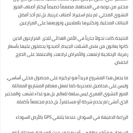
مختبر من نوعه في المنطقة، مصمماً خصيصاً لإكثار أصناف الموز
النشوي المحلي. لم يتم استيراد أصناف غريبة، بل تم أخذ أفضل
النباتات المحلية، وتكثيرها بالملايين، وتوزيعها على المزارعين.
النتيجة كانت تحولاً جذرياً في الأمن الغذائي للجزر. المزارعون الذين
كانوا يعانون من نقص الشتلات الجيدة، أصبحوا يحصلون عليها بأسعار
رمزية. الإنتاجية ارتفعت، والأمراض تراجعت، والاعتماد على الخارج
انخفض.
ما يجعل هذا المشروع فريداً هو تركيزه على محصول محلي أساسي،
وليس على محاصيل تصديرية كما تفعل معظم المشاريع المماثلة.
الموز النشوي القمري ليس سلعة للعالم، بل هو غذاء لشعب. والمختبر
الذي أنشئ لم يخدم شركة أو مستثمراً، بل خدم مجتمعاً بأكمله.
الزراعة الدقيقة في السودان: عندما يلتقي GPS بالأرض السوداء
السودان هو أكبر دولة في أفريقيا من حيث المساحة، ويمتلك أراضٍ