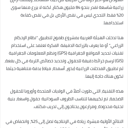
زراعية شاسعة تقدر بنحو 84 مليون هكتار، لكنه لا يزرع منها سوى
20% فقط. التحدي ليس في نقص الأرض، بل في نقص كفاءة
استخدامها.
هنا تدخلت الهيئة العربية بمشروع طموح لتطبيق “نظام الإحكام
الزراعي” أو ما يعرف بالزراعة الدقيقة. الفكرة تعتمد على استخدام
تقنيات تحديد المواقع الجغرافية (GPS) ونظم المعلومات الجغرافية
(GIS) لرسم خرائط دقيقة للحقول، وتحديد خصائص التربة في كل بقعة،
ثم تطبيق المدخلات الزراعية (بذور، أسمدة، مياه) بدقة متناهية حيثما
تكون هناك حاجة إليها.
هذه التقنية، التي طورت أصلاً في الولايات المتحدة وأوروبا للحقول
الضخمة، تم تكييفها لتناسب الظروف السودانية: حقول واسعة، بنية
تحتية محدودة، ومزارعون يحتاجون إلى تدريب مكثف.
النتائج الأولية مبشرة. زيادة في الإنتاجية تصل إلى 25%، وانخفاض في