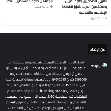
العربي للصحفيين والإعلاميين
الجماهير حدود المستطيل الأخضر
والمثقفين العرب لتعزيز الشراكة
2026-07-07
الإعلامية والثقافية
منذ 4 أسابيع
عن الإتحاد
الاتحاد الدولي للصحافة العربية، منظمة دولية مستقلة "غير
حكومية" لا تتبع لأي دولة أو حكومة أو حزب أو تيار سياسي أو
ديني أو عرقي، مسجلة في المملكة المتحدة تحت رقم
9599569 بتاريخ 19/5/2015 م , وتصديق السفارة المصرية بلندن
فى 28 مايو 2015 تحت رقم 4808 والخارجية المصرية فى 18
يونيو 2015 برقم 5657 وبقاعدة بيانات الأمم المتحدة / قسم
المنظمات غير الحكومية NGO. يهدف إلى الجمع بين الصحفيين،
الناشطين، والمؤسسات المعنية بحرية التعبير وحقوق الإنسان،
مع التركيز على تعزيز دور الإعلام المستقل في المجتمعات