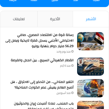
السبت
الأحد
الأثنين
الثلاثاء
الأربعاء
الأشهر
الأخيرة
تعليقات
رسالة قوة من الاقتصاد المصري.. صافي
الاحتياطي الأجنبي يسجل قفزة تاريخية ويصل إلى
56.29 مليار دولار بنهاية يوليو
منذ يوم واحد
القطار الكهربائي السريع… بين الجدل والفرصة
منذ 6 أيام
التغير المناخي… من التحذير إلى الاحتراق ، هل
أصبح العالم يعيش عصر الكوارث المناخية؟
منذ أسبوعين
باب المندب.. لماذا أصبحت إيران والحوثيون