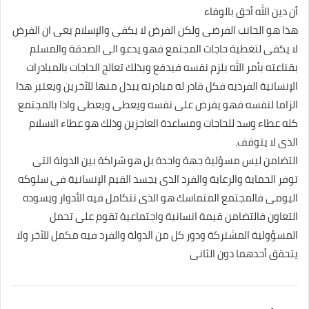
أن دين الله أحق بالوفاء
هذا هو الحانب الفرضى ولكن الفرض لا يكفى والإسلام يعى ان الفرض
لا يكفى لتغطية حاجات المجتمع فهو يدعو الى الصدقة والمسلم
بقناعته بأمر الله بلزم نفسه فيدفع وبذلك تعالج الحاجات بالمبادرات
الإنسانية الفرديه فكل قادر له مبادرته يبذل منها للآخرين ويعتبر هذا
الزاما لنفسه فهو يفرض على نفسه ويعطى ويعطى واذا بالمجتمع
كله عطاء وسد للحاجات ومساعدة العاجزين وذلك هو عطاء الاسلام
الذى لا يتوقف.
التضامن ليس مسؤلية جهة واحدة بل هو شراكة بين الدولة التى
توفر الحماية والرعاية والفرد الذى يجسد القيم الإنسانية فى سلوكه
اليومى فالمجتمع المتماسك هو الذى تتكامل فيه الأدوار ويسوده
التعاون فالتضامن قيمة انسانية واجتماعية تقوم على تحمل
المسؤولية المشتركة ودور كل من الدولة والفرد فيه مكمل للآخر ولا
يتحقق أحدهما دون الثانى