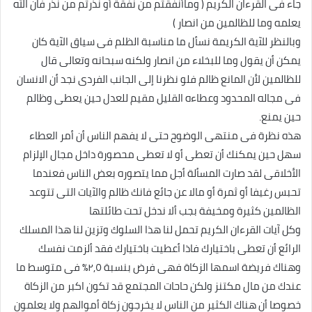
جاء فى القرءان الكريم ( وماأنفقتم من نفقة أو نذرتم من نذر فان الله
يعلمه وما للظالمين من انصار )
وبالنظر للآية الكريمة نسأل ما مناسبة الظلم فى سياق الآية كان
يمكن أن يقول وما للبخلاء من انصار ولكنه سبحانه وتعالى قال
للظالمين لأن المانع ظالم فلو نظرنا إلى الجانب الفردى نجد أن الانسان
فى مجاله المحدود وعطاءه القليل مقيم للعدل حين يعطى وظالم
حين يمنع.
هذه نظرة فى منتهى الوضوح حتى لا يفهم الناس أن أمر العطاء
سهل حين يمكنك أن تعطى أو لا تعطى محصورة داخل مجال الإلزام
الأخلاقى لقد صارت المسألة أجل مما يتصوره بعض الناس فعندما
تحبس رغيفا أو ثمرة أو مالا عن جائع فانك ظالم والآيات التى تتوعد
الظالمين كثيرة ومخيفة بجب ألا ندخل تحت طائلتها
وكل آيات القرءان الكريم تحمل لنا هذا السلوك وتزين لنا هذا المسلك
الرائع أن تعطى باختيارك فاذا أعطيت باختيارك فقد ألزمت نفسك
وهناك فريضة اسمها الزكاة فهى فرض بنسبة ٢,٥٪ فى متوسط ما
عندك من مال مكتنز ولكن حاحات المجتمع قد تكون اكبر من الزكاة
خصوصا أن هناك الكثير من الناس لا يخرجون زكاة أموالهم ولا يعلمون