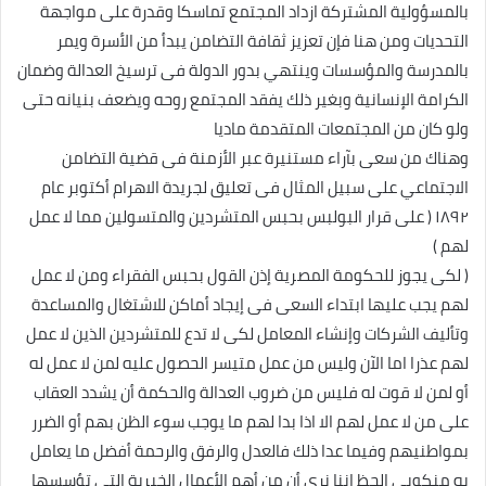
بالمسؤولية المشتركة ازداد المجتمع تماسكا وقدرة على مواجهة
التحديات ومن هنا فإن تعزيز ثقافة التضامن يبدأ من الأسرة ويمر
بالمدرسة والمؤسسات وينتهي بدور الدولة فى ترسيخ العدالة وضمان
الكرامة الإنسانية وبغير ذلك يفقد المجتمع روحه ويضعف بنيانه حتى
ولو كان من المجتمعات المتقدمة ماديا
وهناك من سعى بآراء مستنيرة عبر الأزمنة فى قضية التضامن
الاجتماعي على سبيل المثال فى تعليق لجريدة الاهرام أكتوبر عام
١٨٩٢ ( على قرار البولبس بحبس المتشردين والمتسولين مما لا عمل
لهم )
( لكى يجوز للحكومة المصرية إذن القول بحبس الفقراء ومن لا عمل
لهم يجب عليها ابتداء السعى فى إيجاد أماكن للاشتغال والمساعدة
وتأليف الشركات وإنشاء المعامل لكى لا تدع للمتشردين الذين لا عمل
لهم عذرا اما الآن وليس من عمل متيسر الحصول عليه لمن لا عمل له
أو لمن لا قوت له فليس من ضروب العدالة والحكمة أن يشدد العقاب
على من لا عمل لهم الا اذا بدا لهم ما يوجب سوء الظن بهم أو الضرر
بمواطنيهم وفيما عدا ذلك فالعدل والرفق والرحمة أفضل ما يعامل
به منكوبى الحظ اننا نرى أن من أهم الأعمال الخيرية التى تؤسسها