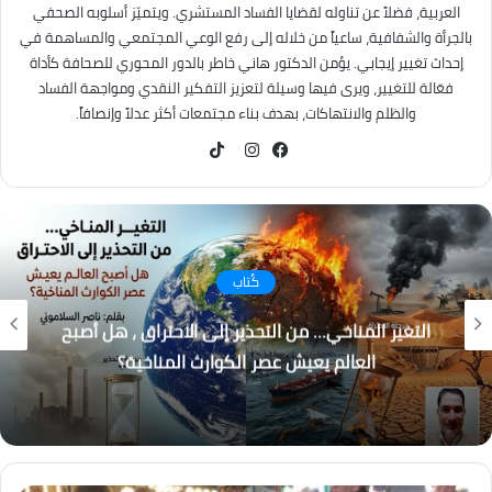
العربية، فضلاً عن تناوله لقضايا الفساد المستشري. ويتميّز أسلوبه الصحفي
بالجرأة والشفافية، ساعياً من خلاله إلى رفع الوعي المجتمعي والمساهمة في
إحداث تغيير إيجابي. يؤمن الدكتور هاني خاطر بالدور المحوري للصحافة كأداة
فعّالة للتغيير، ويرى فيها وسيلة لتعزيز التفكير النقدي ومواجهة الفساد
والظلم والانتهاكات، بهدف بناء مجتمعات أكثر عدلاً وإنصافاً.
TikTok
فيسبوك
انستقرام
كُتاب
التغير المناخي… من التحذير إلى الاحتراق ، هل أصبح
العالم يعيش عصر الكوارث المناخية؟