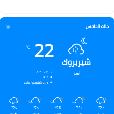
حالة الطقس
22
℃
شيربروك
27º - 21º
أمطار
91%
0.78 كيلومتر/ساعة
24
24
26
27
27
℃
℃
℃
℃
℃