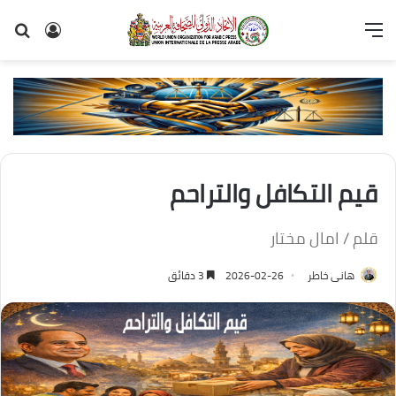
القائمة
تسجيل
بح
الدخول
عن
قيم التكافل والتراحم
قلم / امال مختار
هانى خاطر
2026-02-26
3 دقائق