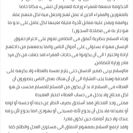
الحكومة منفعة للفقراء وراحة للعموم أن تنشىء مكانا خاصا
بالمعوزين والفقراء الذين لا عمل لهم وتجعل فيه لكل منهم عملا
يوافقه ويقدر عليه مقابل لأجرة قليلة تعينها لكل عامل على نحو ما
هو جار به فى مصلحة السجون )
وجاء الاسلام بنظرية أعمق فى التضامن تقوم على احترام حقوق
الإنسان فهو لا بستولى على أموال الناس وانما يدفعهم من داخلهم
ارادة واختيار ا الى أن يكونوا فى حاجات الفقراء لقد جعلت من كل فرد
قادر وزارة للتضامن،
فالإسلام يربى ضمير الانسان حتى يلزم نفسه بالعطاء ولا يكرهه على
الصدقة وهنا يجب الاشارة الى أن أن هناك بعض الناس يتصورون أن
العطاء فى الاسلام لا بد أن يكون من المسلم للمسلم فحسب بل هو
لكل محتاج ولا يدخل فى حساب العطاء اعتبار العقيدة
فمتى وجد المحتاج فقد أستحق بصرف النظر عن دينه أو جنسه أو لونه
أو عقيدته فلا يحل أن يجوع لأنه مسيحى أو يهودى انما يجوع لأن رزقه
عندك ولا خيار أمامك حين تكون قادرا.
ولقد ارتفع الاسلام بمفهوم الانفاق الى مستوى العدل والظلم كما