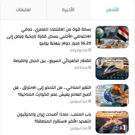
الأشهر
الأخيرة
تعليقات
رسالة قوة من الاقتصاد المصري.. صافي
الاحتياطي الأجنبي يسجل قفزة تاريخية ويصل إلى
56.29 مليار دولار بنهاية يوليو
منذ يوم واحد
القطار الكهربائي السريع… بين الجدل والفرصة
منذ 6 أيام
التغير المناخي… من التحذير إلى الاحتراق ، هل
أصبح العالم يعيش عصر الكوارث المناخية؟
منذ أسبوعين
باب المندب.. لماذا أصبحت إيران والحوثيون
التهديد الأكبر لاستقرار المنطقة؟
منذ أسبوعين