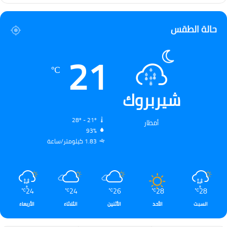
حالة الطقس
21
℃
شيربروك
28º - 21º
أمطار
93%
1.83 كيلومتر/ساعة
24
24
26
28
28
℃
℃
℃
℃
℃
السبت
الأحد
الأثنين
الثلاثاء
الأربعاء