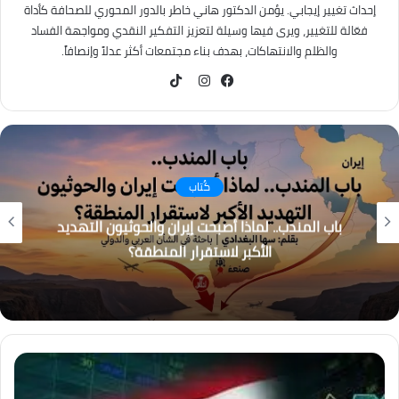
إحداث تغيير إيجابي. يؤمن الدكتور هاني خاطر بالدور المحوري للصحافة كأداة
فعّالة للتغيير، ويرى فيها وسيلة لتعزيز التفكير النقدي ومواجهة الفساد
والظلم والانتهاكات، بهدف بناء مجتمعات أكثر عدلاً وإنصافاً.
TikTok
فيسبوك
انستقرام
كُتاب
باب المندب.. لماذا أصبحت إيران والحوثيون التهديد
الأكبر لاستقرار المنطقة؟