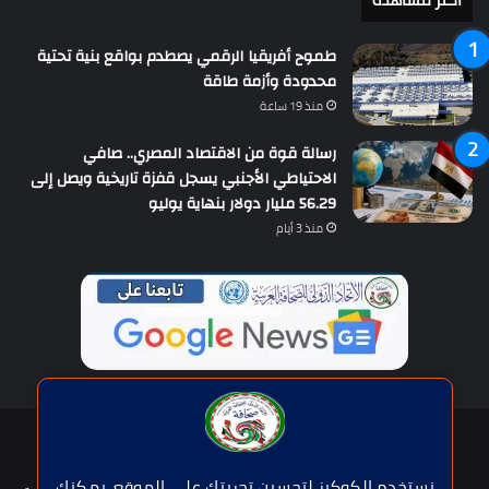
طموح أفريقيا الرقمي يصطدم بواقع بنية تحتية
محدودة وأزمة طاقة
منذ 19 ساعة
رسالة قوة من الاقتصاد المصري.. صافي
الاحتياطي الأجنبي يسجل قفزة تاريخية ويصل إلى
56.29 مليار دولار بنهاية يوليو
منذ 3 أيام
حقوق النشر © | جميع الحقوق محفوظة للاتحاد الدولى للصحافة العربية
2026
نستخدم الكوكيز لتحسين تجربتك على الموقع. يمكنك