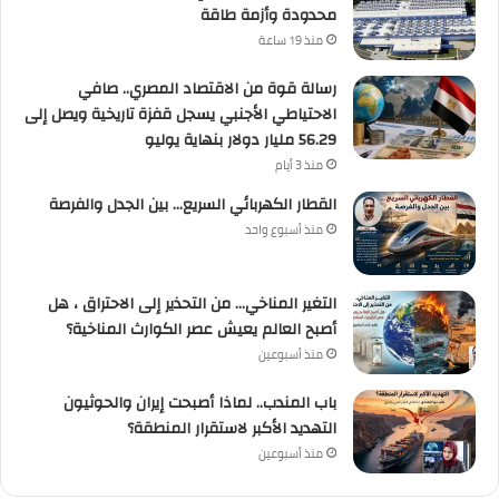
محدودة وأزمة طاقة
منذ 19 ساعة
رسالة قوة من الاقتصاد المصري.. صافي
الاحتياطي الأجنبي يسجل قفزة تاريخية ويصل إلى
56.29 مليار دولار بنهاية يوليو
منذ 3 أيام
القطار الكهربائي السريع… بين الجدل والفرصة
منذ أسبوع واحد
التغير المناخي… من التحذير إلى الاحتراق ، هل
أصبح العالم يعيش عصر الكوارث المناخية؟
منذ أسبوعين
باب المندب.. لماذا أصبحت إيران والحوثيون
التهديد الأكبر لاستقرار المنطقة؟
منذ أسبوعين