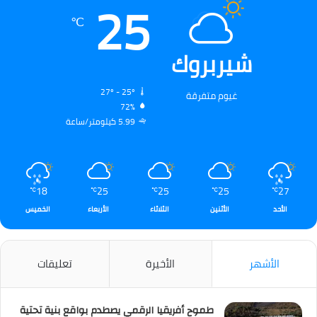
25
℃
شيربروك
27º - 25º
غيوم متفرقة
72%
5.99 كيلومتر/ساعة
18
25
25
25
27
℃
℃
℃
℃
℃
الأحد
الأثنين
الثلاثاء
الأربعاء
الخميس
الأشهر
الأخيرة
تعليقات
طموح أفريقيا الرقمي يصطدم بواقع بنية تحتية