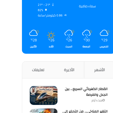
21º - 21º
سماء صافية
82%
0.86 كيلومتر/ساعة
28
26
26
30
29
℃
℃
℃
℃
℃
الخميس
الجمعة
السبت
الأحد
الأثنين
الأشهر
الأخيرة
تعليقات
القطار الكهربائي السريع… بين
الجدل والفرصة
منذ 4 أيام
التغير المناخي… من التحذير إلى