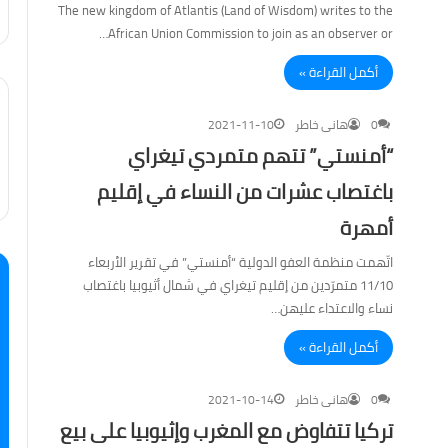
The new kingdom of Atlantis (Land of Wisdom) writes to the
African Union Commission to join as an observer or…
أكمل القراءة »
0
هانى خاطر
2021-11-10
“أمنستي” تتهم متمردي تيغراي
باغتصاب عشرات من النساء في إقليم
أمهرة
اتّهمت منظمة العفو الدولية “أمنستي” في تقرير الأربعاء
11/10 متمرّدين من إقليم تيغراي في شمال أثيوبيا باغتصاب
نساء والاعتداء عليهن…
أكمل القراءة »
0
هانى خاطر
2021-10-14
تركيا تتفاوض مع المغرب وإثيوبيا على بيع