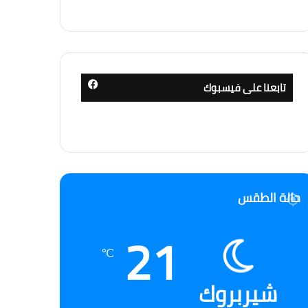
تابعنا على فيسبوك
حالة الطقس
21
℃
شيربروك