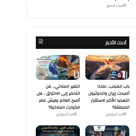
منذ 4 أسابيع
أحدث الأخبار
باب المندب.. لماذا
التغير المناخي… من
أصبحت إيران والحوثيون
التحذير إلى الاحتراق ، هل
التهديد الأكبر لاستقرار
أصبح العالم يعيش عصر
المنطقة؟
الكوارث المناخية؟
منذ أسبوعين
منذ أسبوعين