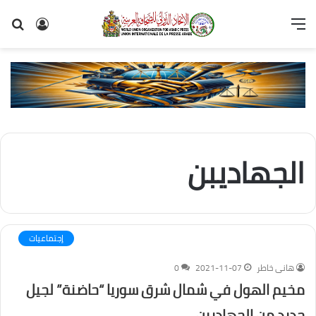
القائمة
تسجيل
بح
الدخول
عن
الجهاديبن
إجتماعيات
هانى خاطر
2021-11-07
0
مخيم الهول في شمال شرق سوريا “حاضنة” لجيل
جديد من الجهاديين