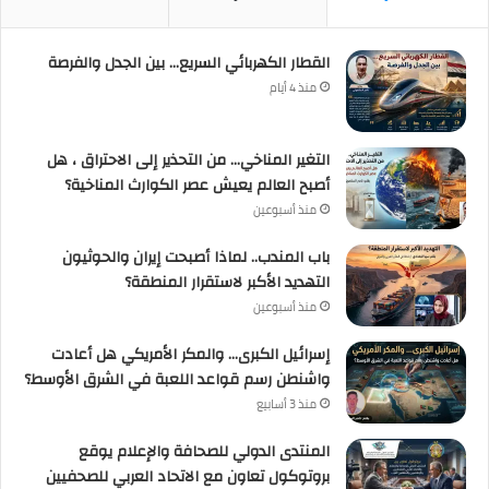
القطار الكهربائي السريع… بين الجدل والفرصة
منذ 4 أيام
التغير المناخي… من التحذير إلى الاحتراق ، هل
أصبح العالم يعيش عصر الكوارث المناخية؟
منذ أسبوعين
باب المندب.. لماذا أصبحت إيران والحوثيون
التهديد الأكبر لاستقرار المنطقة؟
منذ أسبوعين
إسرائيل الكبرى… والمكر الأمريكي هل أعادت
واشنطن رسم قواعد اللعبة في الشرق الأوسط؟
منذ 3 أسابيع
المنتدى الدولي للصحافة والإعلام يوقع
بروتوكول تعاون مع الاتحاد العربي للصحفيين