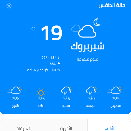
حالة الطقس
19
℃
شيربروك
29º - 18º
غيوم متفرقة
88%
1.48 كيلومتر/ساعة
28
26
26
30
29
℃
℃
℃
℃
℃
الخميس
الجمعة
السبت
الأحد
الأثنين
الأشهر
الأخيرة
تعليقات