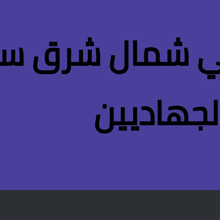
 شمال شرق سور
لجهاديين