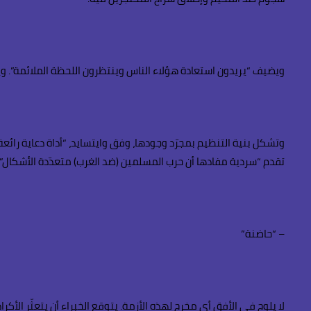
ويضيف “يريدون استعادة هؤلاء الناس وينتظرون اللحظة الملائمة”. ويو
وتشكل بنية التنظيم بمجرّد وجودها، وفق وايتسايد، “أداة دعاية رائع
تقدم “سردية مفادها أن حرب المسلمين (ضد الغرب) متعدّدة الأشكال”.
– “حاضنة”
لا يلوح في الأفق أي مخرج لهذه الأزمة. يتوقع الخبراء أن يتعثّر ال