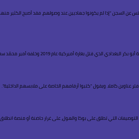
 ماكنتس عن السجن “إذا لم يكونوا جهاديين عند وصولهم، فقد أصبح الكثير من
غارة أميركية عام 2019 وخلفه أمير محمّد سعيد عبد الرحمن المولى.
 التوصيفات التي تطلق على بوكا والهول، على غرار حاضنة أو منصة انطلا