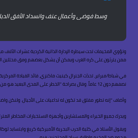
وسط فوضى وأعمال عنف وانسداد الأفق الدبلوم
وتؤوي المخيمات تحت سيطرة الإدارة الذاتية الكردية عشرات الآلاف م
ممن يتربّون على كره الغرب ويمكن أن يشكل بعضهم وفق محللين ال
نصفهم دون 12 عاماً. وقال بصراحة “الخطر على المدى البعيد هو من التلقين”.
وأضاف “إنه تطور مقلق قد تكون له تداعيات على الأجيال. ولنكن واضحين
ويدرك جميع الخبراء والمستشارين وأجهزة الاستخبارات المخاطر المتر
ويقول الأستاذ في كلية الحرب البحرية الأميركية كريغ وايتسايد لو
هجوم ضد المخيم وإطلاق سراح المحتجزين فيه.