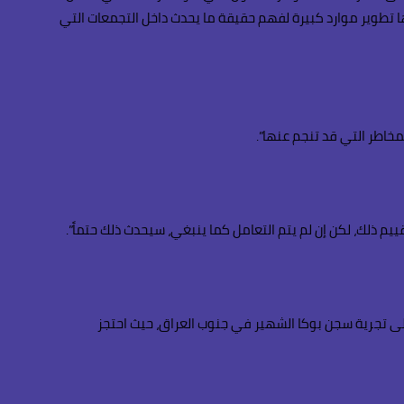
ا تطوير موارد كبيرة لفهم حقيقة ما يحدث داخل التجمعات التي
خاطر التي قد تنجم عنها”.
م ذلك، لكن إن لم يتم التعامل كما ينبغي، سيحدث ذلك حتماً”.
لجنرال ماكينزي من أنه “لن نتخلص من ذلك بتحويل أنظارنا”. لكن يمكن في المقابل فهم حقيقة التهديد من خلال العودة الى العام 2000، الى تجرية سجن بوكا الشهير في جنوب العراق، حيث احتجز