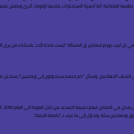
ها القضائية. أما أجهزة الاستخبارات، فلديها أولويات أخرى ويتعيّن عليه
 أبيب يورام شفايتزر إن المسألة “ليست ملحة لأحد، باستثناء من يرى الم
ن الشباب الجهاديين. ويسأل “كم منهم سيتحولون إلى إرهابيين؟ يستحيل تقيي
يحذّر ا