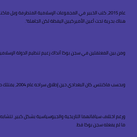
عام 2015، كتب الخبير في المجموعات الإسلامية المتطرفة ويل
هناك بحرية تحت أعين الأميركيين اليقظة لكن الجاهلة”.
ومن بين المعتقلين في سجن بوكا آنذاك زعيم تنظيم الدولة الإسلامية أبو بكر البغدادي الذي قتل ب
وبحسب ماكنتس، كان البغدادي حين إطلاق سراحه عام 2004، يمتلك دفتر عناوين كاملا. ويقول “كتبوا أرقامهم الخاصة على ملابسهم الداخلية”.
ورغم اختلاف سياقاتهما التاريخية والجيوسياسية بشكل كبير، تتشابه
ما لم يفعله سجن بوكا قط.