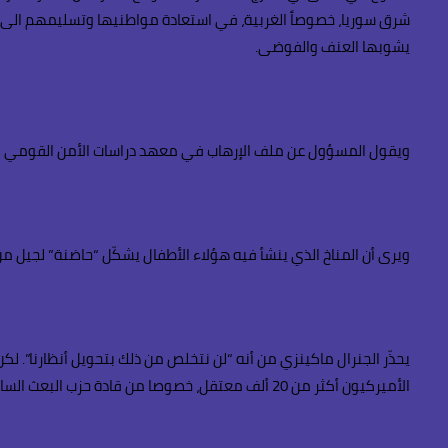
شرق سوريا، خصوصاً الغربية، في استعادة مواطنيها وتسليمهم الى نظم
يشوبها العنف والفوضى.
ويقول المسؤول عن ملف الإرهاب في معهد دراسات الأمن القومي في تل
ويرى أن المناخ الذي ينشأ فيه هؤلاء الأطفال يشكّل “حاضنة” لجيل م
الأميركيون أكثر من 20 ألف معتقل، خصوصا من قادة حزب البعث السابق وجهاديين سنّة، وتحوّل إلى ما عرف بـ”جامعة الجهاد”.