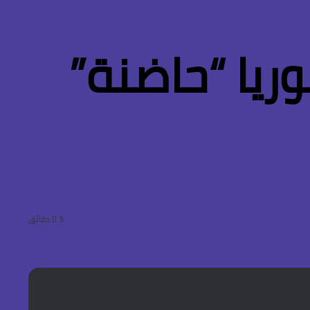
يا “حاضنة”
3 دقائق