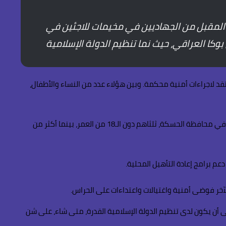
 المقبل من الجهاديين في مخيمات للاجئين في
 العراقي، حيث نما تنظيم الدولة الإسلامية
قد لاجراءات أمنية محكمة. وبين هؤلاء عدد من النساء والأطفال،
في شباط/فبراير، تحدّث الجنرال كينيث ماكنزي، قائد القيادة المركزية في الجيش الأميركي (سنتكوم) بقلق عن 62 ألفاً من قاطني مخيم الهول في محافظة الحسكة، ثلثاهم دون الـ18 من العمر، بينما أكثر من
عم برامج إعادة التأهيل المحلية.
لآخر فوضى أمنية واغتيالات واعتداءات على الحراس.
 أن يكون لدى تنظيم الدولة الإسلامية القدرة، متى شاء، على شن