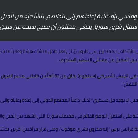
اسي بإمكانية إعادتهم إلى بلدانهم، ينشأ جزء من الجيل
شمال شرق سوريا، يخشى محللون أن تصبح نسخة عن سجن بوكا
ن الأشخاص المحتجزين في ظروف يُرثى لها، داخل منشآت هشة وغالباً ما تفت
جيل المقبل من مقاتلي التنظيم المتطرف.
، لا يوجد حل عسكري” لذلك، داعياً المجتمع الدولي إلى إعادة رعاياه والى د
تبة على استمرار الوضع القائم في مخيمات سوريا، التي تشهد بين الحين وا
كالة فرانس برس “إنه مخزون بشري موقوت”. وعلى غرار مراقبين آخرين، يخشى