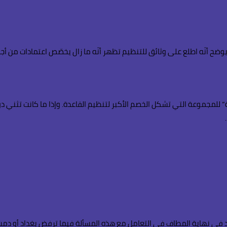
ضح أنّه اطلع على وثائق للتنظيم تظهر أنّه ما زال يخصّص اعتمادات من أج
ة” للمجموعة التي تشكل الخصم الأكبر لتنظيم القاعدة. وإذا ما كانت تثني د
أكراد في نهاية المطاف في التعامل مع هذه المسألة فيما ترفض بغداد أو دم