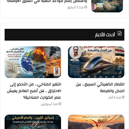
واشنطن رسم قواعد اللعبة في الشرق الأوسط؟
منذ 3 أسابيع
أحدث الأخبار
القطار الكهربائي السريع… بين
التغير المناخي… من التحذير إلى
الجدل والفرصة
الاحتراق ، هل أصبح العالم يعيش
عصر الكوارث المناخية؟
منذ 6 أيام
منذ أسبوعين