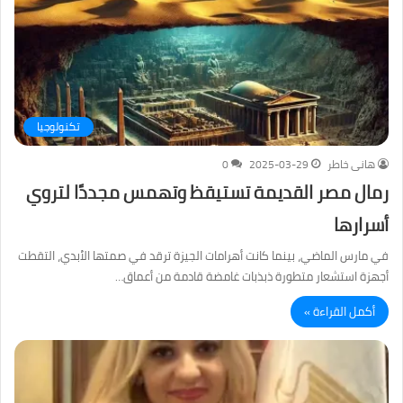
تكنولوجيا
هانى خاطر
2025-03-29
0
رمال مصر القديمة تستيقظ وتهمس مجددًا لتروي
أسرارها
في مارس الماضي، بينما كانت أهرامات الجيزة ترقد في صمتها الأبدي، التقطت
أجهزة استشعار متطورة ذبذبات غامضة قادمة من أعماق…
أكمل القراءة »