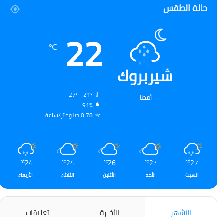
حالة الطقس
22
℃
شيربروك
27º - 21º
أمطار
91%
0.78 كيلومتر/ساعة
24
24
26
27
27
℃
℃
℃
℃
℃
السبت
الأحد
الأثنين
الثلاثاء
الأربعاء
الأشهر
الأخيرة
تعليقات