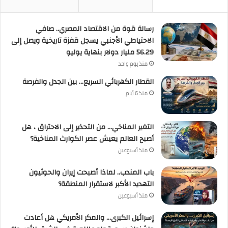
رسالة قوة من الاقتصاد المصري.. صافي
الاحتياطي الأجنبي يسجل قفزة تاريخية ويصل إلى
56.29 مليار دولار بنهاية يوليو
منذ يوم واحد
القطار الكهربائي السريع… بين الجدل والفرصة
منذ 6 أيام
التغير المناخي… من التحذير إلى الاحتراق ، هل
أصبح العالم يعيش عصر الكوارث المناخية؟
منذ أسبوعين
باب المندب.. لماذا أصبحت إيران والحوثيون
التهديد الأكبر لاستقرار المنطقة؟
منذ أسبوعين
إسرائيل الكبرى… والمكر الأمريكي هل أعادت