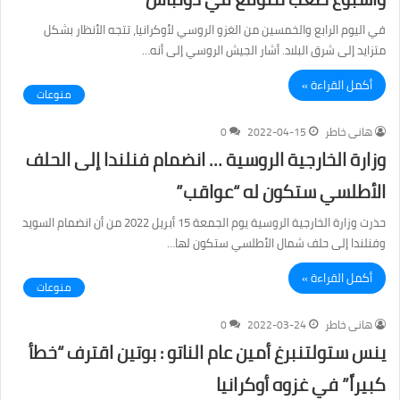
في اليوم الرابع والخمسين من الغزو الروسي لأوكرانيا، تتجه الأنظار بشكل
متزايد إلى شرق البلاد. أشار الجيش الروسي إلى أنه…
أكمل القراءة »
منوعات
هانى خاطر
2022-04-15
0
وزارة الخارجية الروسية … انضمام فنلندا إلى الحلف
الأطلسي ستكون له “عواقب”
حذرت وزارة الخارجية الروسية يوم الجمعة 15 أبريل 2022 من أن انضمام السويد
وفنلندا إلى حلف شمال الأطلسي ستكون لها…
أكمل القراءة »
منوعات
هانى خاطر
2022-03-24
0
ينس ستولتنبرغ أمين عام الناتو : بوتين اقترف “خطأ
كبيراً” في غزوه أوكرانيا