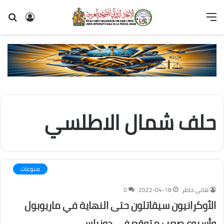
القائمة
تسجيل
بح
الدخول
عن
حلف شمال الاطلسي
منوعات
هانى خاطر
2022-04-18
0
الأوكرانيون سيقاتلون حتى النهاية في ماريوبول
وأسبوع صعب متوقع في دونباس