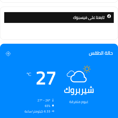
تابعنا على فيسبوك
حالة الطقس
27
℃
شيربروك
27º - 26º
غيوم متفرقة
65%
6.33 كيلومتر/ساعة