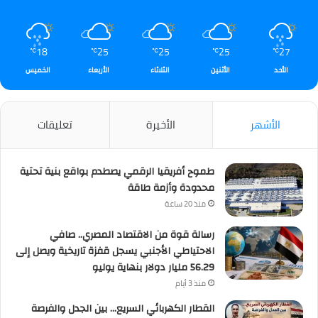
18
25
25
25
27
℃
℃
℃
℃
℃
الأحد
الأثنين
الثلاثاء
الأربعاء
الخميس
الأشهر
الأخيرة
تعليقات
طموح أفريقيا الرقمي يصطدم بواقع بنية تحتية
محدودة وأزمة طاقة
منذ 20 ساعة
رسالة قوة من الاقتصاد المصري.. صافي
الاحتياطي الأجنبي يسجل قفزة تاريخية ويصل إلى
56.29 مليار دولار بنهاية يوليو
منذ 3 أيام
القطار الكهربائي السريع… بين الجدل والفرصة