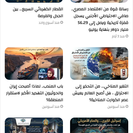
رسالة قوة من الاقتصاد المصري..
القطار الكهربائي السريع… بين
صافي الاحتياطي الأجنبي يسجل
الجدل والفرصة
قفزة تاريخية ويصل إلى 56.29
منذ أسبوع واحد
مليار دولار بنهاية يوليو
منذ 3 أيام
التغير المناخي… من التحذير إلى
باب المندب.. لماذا أصبحت إيران
الاحتراق ، هل أصبح العالم يعيش
والحوثيون التهديد الأكبر لاستقرار
عصر الكوارث المناخية؟
المنطقة؟
منذ أسبوعين
منذ أسبوعين