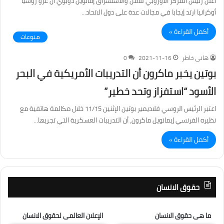
أعلن رئيس المركز الأوروبي للأمن والاستشراق إمانويل دوبوي أن غزو روسيا
أوكرانيا ارتد إيجابا في مجالات عدة على دول الاتحاد…
أكمل القراءة »
منوعات
هانى خاطر
2021-11-16
0
بوتين يخبر ماكرون أن التدريبات الأمريكية في البحر
الأسود “استفزاز وتحد خطير”
اعتبر الرئيس الروسي فلاديمير بوتين الإثنين 11/15 خلال مكالمة هاتفية مع
نظيره الفرنسي إيمانويل ماكرون، أن التدريبات العسكرية التي تجريها…
أكمل القراءة »
حقوق الانسان
ما هى حقوق الانسان
الإعلان العالمى لحقوق الانسان