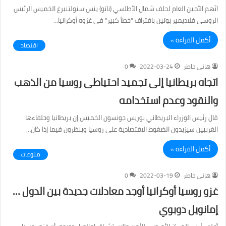
اتّهم الأمين العام لحلف شمال الأطلسي (ناتو) ينس ستولتنبرغ الخميس الرئيس
الروسي فلاديمير بوتين باقتراف “خطأ كبير” في غزوه أوكرانيا…
أكمل القراءة »
اقتصاد
هانى خاطر
2022-03-24
0
اتجاه بريطانيا إلى تجميد احتياطى روسيا من الذهب
والنقود وعدم استخدامه
قال رئيس الوزراء البريطاني بوريس جونسون الخميس إن بريطانيا وحلفاءها
الغربيين سيزيدون الضغوط الاقتصادية على روسيا وينظرون فيما إذا كان…
أكمل القراءة »
منوعات
هانى خاطر
2022-03-19
0
غزو روسيا أوكرانيا أوجد معادلات جديدة بين الدول …
إمانويل دوبوي