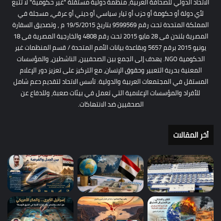
الاتحاد الدولي للصحافة العربية، منظمة دولية مستقلة "غير حكومية" لا تتبع
لأي دولة أو حكومة أو حزب أو تيار سياسي أو ديني أو عرقي، مسجلة في
المملكة المتحدة تحت رقم 9599569 بتاريخ 19/5/2015 م , وتصديق السفارة
المصرية بلندن فى 28 مايو 2015 تحت رقم 4808 والخارجية المصرية فى 18
يونيو 2015 برقم 5657 وبقاعدة بيانات الأمم المتحدة / قسم المنظمات غير
الحكومية NGO. يهدف إلى الجمع بين الصحفيين، الناشطين، والمؤسسات
المعنية بحرية التعبير وحقوق الإنسان، مع التركيز على تعزيز دور الإعلام
المستقل في المجتمعات العربية والدولية. تأسس الاتحاد لتقديم دعم شامل
للأفراد والمؤسسات الإعلامية التي تعمل في بيئات صعبة، وللدفاع عن
الصحفيين ضد الانتهاكات.
أخر المقالات