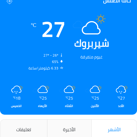
حالة الطقس
27
℃
شيربروك
27º - 26º
غيوم متفرقة
65%
6.33 كيلومتر/ساعة
18
25
25
25
27
℃
℃
℃
℃
℃
الأحد
الأثنين
الثلاثاء
الأربعاء
الخميس
الأشهر
الأخيرة
تعليقات