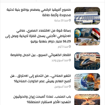
طموح أفريقيا الرقمي يصطدم بواقع بنية تحتية
محدودة وأزمة طاقة
منذ 20 ساعة
رسالة قوة من الاقتصاد المصري.. صافي
الاحتياطي الأجنبي يسجل قفزة تاريخية ويصل إلى
56.29 مليار دولار بنهاية يوليو
منذ 3 أيام
القطار الكهربائي السريع… بين الجدل والفرصة
منذ أسبوع واحد
التغير المناخي… من التحذير إلى الاحتراق ، هل
أصبح العالم يعيش عصر الكوارث المناخية؟
منذ أسبوعين
باب المندب.. لماذا أصبحت إيران والحوثيون
التهديد الأكبر لاستقرار المنطقة؟